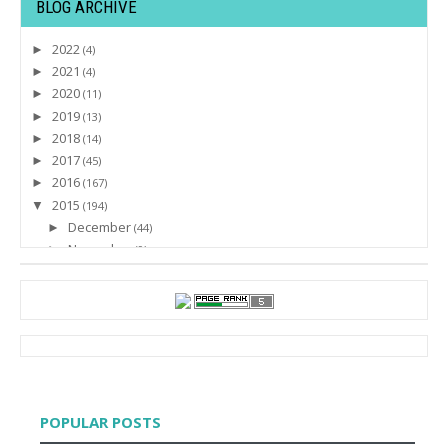
BLOG ARCHIVE
2022
►
(4)
2021
►
(4)
2020
►
(11)
2019
►
(13)
2018
►
(14)
2017
►
(45)
2016
►
(167)
2015
▼
(194)
December
►
(44)
November
►
(9)
October
►
(15)
September
►
(16)
August
►
(31)
July
►
(45)
June
►
(13)
May
►
(2)
April
▼
(1)
POPULAR POSTS
TAP by Seeties - Find sponsorships & get invited t...