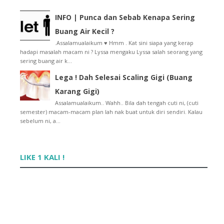
March
►
(7)
February
►
(7)
INFO | Punca dan Sebab Kenapa Sering
January
►
(4)
Buang Air Kecil ?
2014
►
(15)
.Assalamualaikum ♥ Hmm . Kat sini siapa yang kerap
2013
►
(32)
hadapi masalah macam ni ? Lyssa mengaku Lyssa salah seorang yang
2012
►
(430)
sering buang air k...
2011
►
(569)
Lega ! Dah Selesai Scaling Gigi (Buang
2010
►
(52)
Karang Gigi)
Assalamualaikum.. Wahh.. Bila dah tengah cuti ni, (cuti
semester) macam-macam plan lah nak buat untuk diri sendiri. Kalau
sebelum ni, a...
LIKE 1 KALI !