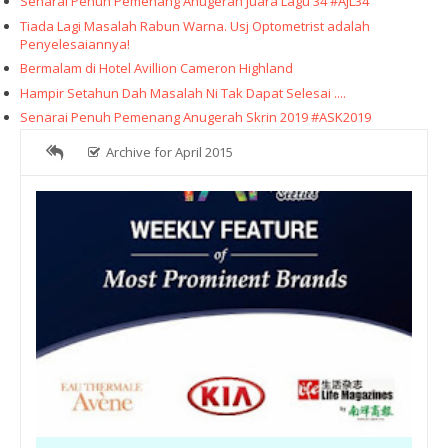
Senarai Penuh Pemenang Anugerah Juara Lagu 34 #AJL34
Tiada Lagi Masalah Rabun Warna. Usj Optometrist adalah
Penyelesaiannya!
Bermalam di Hotel Avillion Cameron Highland
Hampir Setahun Dah Masalah Ni Tak Dapat Selesai ....
Senarai Penuh Pemenang Anugerah Skrin 2019 #ASK2019
Archive for April 2015