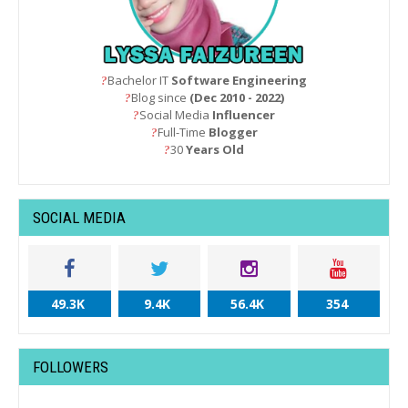
Bachelor IT
Software Engineering
?
Blog since
(Dec 2010 - 2022)
?
Social Media
Influencer
?
Full-Time
Blogger
?
30
Years Old
?
SOCIAL MEDIA
49.3K
9.4K
56.4K
354
FOLLOWERS