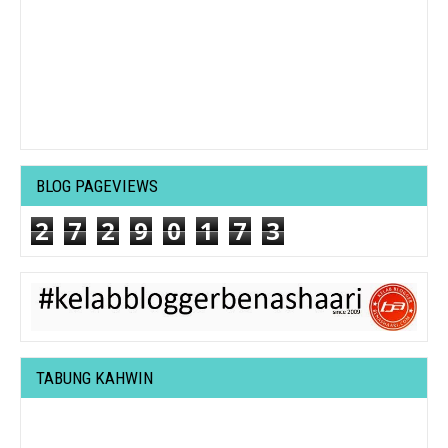
BLOG PAGEVIEWS
2
7
2
9
0
1
7
3
TABUNG KAHWIN