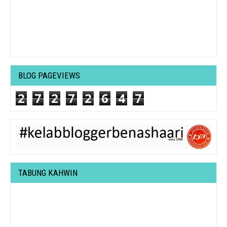
BLOG PAGEVIEWS
2
7
2
7
2
6
4
7
TABUNG KAHWIN