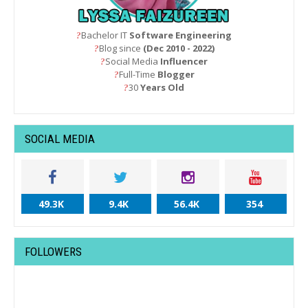
Bachelor IT
Software Engineering
?
Blog since
(Dec 2010 - 2022)
?
Social Media
Influencer
?
Full-Time
Blogger
?
30
Years Old
?
SOCIAL MEDIA
49.3K
9.4K
56.4K
354
FOLLOWERS