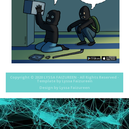
March
►
(7)
February
►
(7)
January
►
(4)
2014
►
(15)
2013
►
(32)
2012
►
(430)
2011
►
(569)
2010
►
(52)
Copyright © 2020
LYSSA FAIZUREEN
- All Rights Reserved -
Template by Lyssa Faizureen
Design by
Lyssa Faizureen