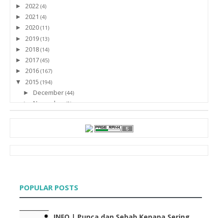
2022
►
(4)
2021
►
(4)
2020
►
(11)
2019
►
(13)
2018
►
(14)
2017
►
(45)
2016
►
(167)
2015
▼
(194)
December
►
(44)
November
►
(9)
October
►
(15)
September
►
(16)
August
►
(31)
July
▼
(45)
Tutorial : Popular Post Yang Lebih Style
Jenis Eyeliner Yang Lyssa Pakai dan Cara Memakai E...
Tips : Cara Bagi Handphone Menjadi Laju
POPULAR POSTS
Finally ! Facebook FanPage Lyssa Sudah Bertukar Nama
Tutorial : Letak Page Number Di Bawah Blog
Tips : Entry Bergambar VS Entry Tidak Bergambar
INFO | Punca dan Sebab Kenapa Sering