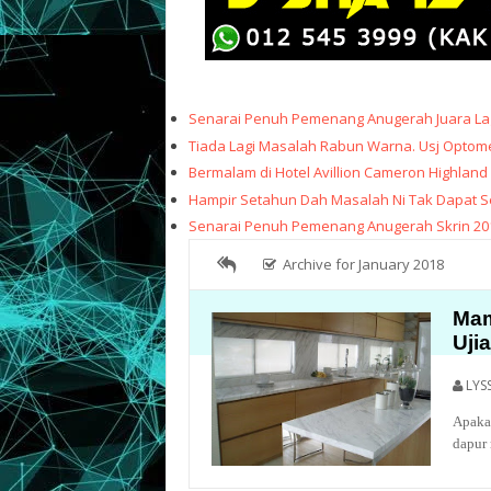
Senarai Penuh Pemenang Anugerah Juara Lag
Tiada Lagi Masalah Rabun Warna. Usj Optome
Bermalam di Hotel Avillion Cameron Highland
Hampir Setahun Dah Masalah Ni Tak Dapat Sele
Senarai Penuh Pemenang Anugerah Skrin 20
Archive for January 2018
Mam
Uji
LYS
Apakah
dapur 