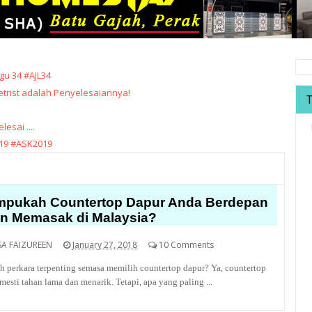
u 34 #AJL34
trist adalah Penyelesaiannya!
sai ....
19 #ASK2019
pukah Countertop Dapur Anda Berdepan
an Memasak di Malaysia?
SA FAIZUREEN
January 27, 2018
10 Comments
 perkara terpenting semasa memilih countertop dapur? Ya, countertop
mesti tahan lama dan menarik. Tetapi, apa yang paling ...