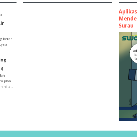
Aplika
b
Mender
ir
Surau
ng kerap
Lyssa
ing
i)
dah
am plan
 ni, a...