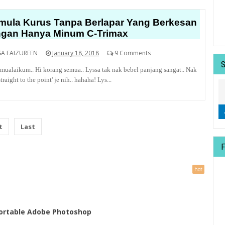
mula Kurus Tanpa Berlapar Yang Berkesan
gan Hanya Minum C-Trimax
SA FAIZUREEN
January 18, 2018
9 Comments
mualaikum.. Hi korang semua.. Lyssa tak nak bebel panjang sangat.. Nak
straight to the point' je nih.. hahaha! Lys...
t
Last
 Portable Adobe Photoshop