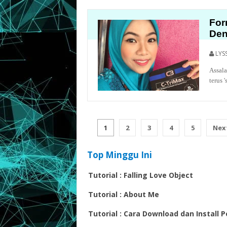
For
Den
LYS
Assala
terus '
1
2
3
4
5
Nex
Top Minggu Ini
Tutorial : Falling Love Object
Tutorial : About Me
Tutorial : Cara Download dan Install