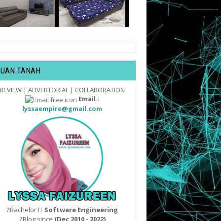
TUAN TANAH
REVIEW | ADVERTORIAL | COLLABORATION
Email :
lyssaempire@gmail.com
Bachelor IT
Software Engineering
?
Blog since
(Dec 2010 - 2022)
?