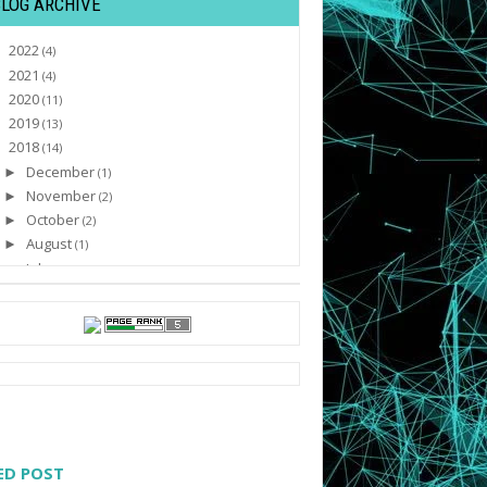
BLOG ARCHIVE
2022
►
(4)
2021
►
(4)
2020
►
(11)
2019
►
(13)
2018
▼
(14)
December
►
(1)
November
►
(2)
October
►
(2)
August
►
(1)
July
►
(1)
April
►
(3)
March
►
(1)
February
►
(1)
January
▼
(2)
Mampukah Countertop Dapur Anda
Berdepan Ujian Mema...
Formula Kurus Tanpa Berlapar Yang
Berkesan Dengan ...
ED POST
2017
►
(45)