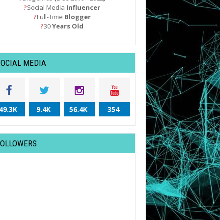
Social Media
Influencer
?
Full-Time
Blogger
?
30
Years Old
?
SOCIAL MEDIA
49.3K
9.4K
56.4K
354
FOLLOWERS