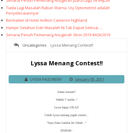
Senarai Penuh Pemenang Anugerah Juara Lagu 34 #AJL34
Tiada Lagi Masalah Rabun Warna. Usj Optometrist adalah
Penyelesaiannya!
Bermalam di Hotel Avillion Cameron Highland
Hampir Setahun Dah Masalah Ni Tak Dapat Selesai ....
Senarai Penuh Pemenang Anugerah Skrin 2019 #ASK2019
Uncategories
Lyssa Menang Contest!!
Lyssa Menang Contest!!
LYSSA FAIZUREEN
January 05, 2011
Salam korunk!!
Wahhh !! neyhh .!
Lyssa happy GILA2!
Cebab Lyssa menang jugak contest...
"Saya Suka Gambar Ini Sebab..."
HAHAH~