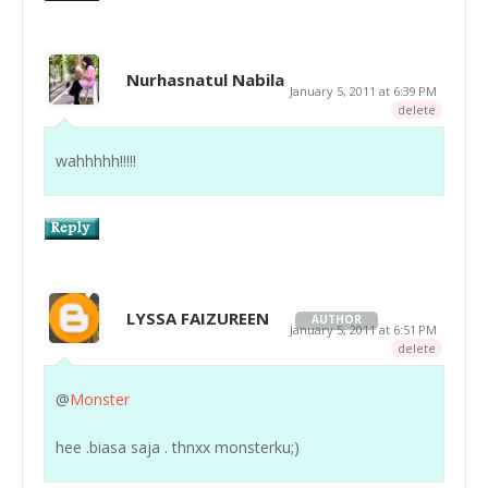
Nurhasnatul Nabila
January 5, 2011 at 6:39 PM
delete
wahhhhh!!!!!
LYSSA FAIZUREEN
AUTHOR
January 5, 2011 at 6:51 PM
delete
@
Monster
hee .biasa saja . thnxx monsterku;)