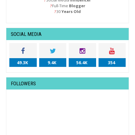
?
Full-Time
Blogger
?
30
Years Old
?
SOCIAL MEDIA
49.3K
9.4K
56.4K
354
FOLLOWERS