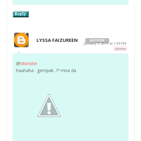
LYSSA FAIZUREEN
AUTHOR
January 7, 2011 at 7:45 PM
delete
@
Monster
haahaha . gempak .?? mna da