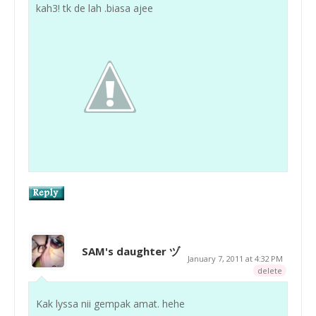
kah3! tk de lah .biasa ajee
SAM's daughter ヅ
January 7, 2011 at 4:32 PM
delete
Kak lyssa nii gempak amat. hehe