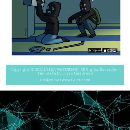
Tutorial : Membuat Cursor Sendiri Menggunakan CS4
Tutorial : Energy Saving Mode
Contest Gambar Paling Comel
Contest Wats The Bear Name ???
Tutorial : Button Follow Guna Gambar
" 1st GIVEAWAY by Cik Ainna & Cik Zombie"
Lyssa Menang Contest!!
New Year Giveaway!!
ASMA'S 1st GIVEAWAY....
Sengal Zone : Masuk Bloglist Awak !
Contest : Siapa Punya Header Paling Cool?!
THE SIMPLE BLOG BUT STILL NICE TO LOOK
Copyright © 2020
LYSSA FAIZUREEN
- All Rights Reserved -
Template by Lyssa Faizureen
Tutorial : Cute Cursor
Design by
Lyssa Faizureen
2010
►
(52)