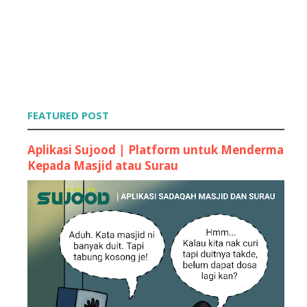
Headerku Bertukar Lagi ??
Contest Foto Cute ! ^_^
Attention : To All Bloggers !! :)
Contest Jelingan Manja
Headerku Sudah Bertukar !
Kontest Blog Paling Comel
Tutorial : Menukar Home , Older + Newer Post kepad...
Tutorial : Ubah Warna Highlight
FEATURED POST
Tutorial : Letak Copyright
Tutorial : Button Show-Hide Spoiler
Aplikasi Sujood | Platform untuk Menderma
Tutorial : Background Berbeza Pada Sesebuah Entry
Kepada Masjid atau Surau
Tutorial : Buat Dropdown Menu
Tutorial : Letak Background Gambar Pada Blockquote
Contest Paling Mudah
CONTEST BLOG PALING CANTIK, COMEL DAN KEMAS !
"Kontes Gempak Wan Hazel"
Contest IntoThe Mirror
"GiveAway EdY : Awak Busuk!"
Contest : Saya Suka Buat Peace! by Cik Fara
"Tangan Bertuah Cik Nico"
Tutorial : Ayat Bergerak di Menu Bar