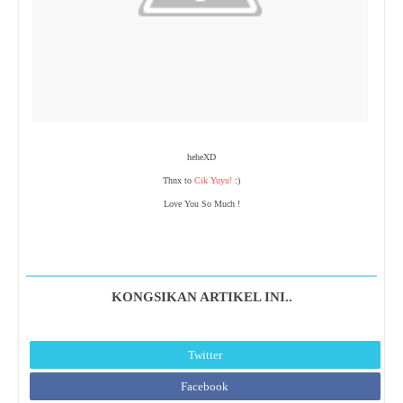
heheXD
Thnx to
Cik Yuyu!
:)
Love You So Much !
KONGSIKAN ARTIKEL INI..
Twitter
Facebook