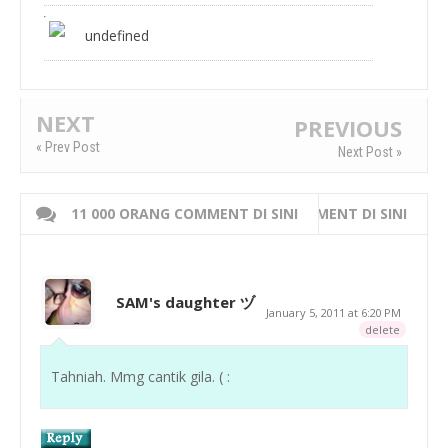
undefined
NEXT
PREVIOUS
« Prev Post
Next Post »
11 000 ORANG COMMENT DI SINI
WRITE 000 ORANG COMMENT DI SINI
SAM's daughter ヅ
January 5, 2011 at 6:20 PM
delete
Tahniah. Mmg cantik gila. ( :