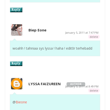
Biep Eone
January 5, 2011 at 7:47 PM
delete
woahh ! tahniaa sys lyssa ! haha ! edit0r terhebadd
LYSSA FAIZUREEN
AUTHOR
January 5, 2011 at 8:49 PM
delete
@
Bieone