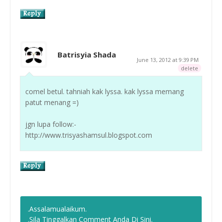
Batrisyia Shada
June 13, 2012 at 9:39 PM
delete
comel betul. tahniah kak lyssa. kak lyssa memang
patut menang =)
jgn lupa follow:-
http://www.trisyashamsul.blogspot.com
.Assalamualaikum.
.Sila Tinggalkan Comment Anda Di Sini.