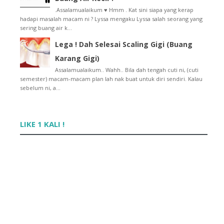
Banner Baru Lyssa !!
.Assalamualaikum ♥ Hmm . Kat sini siapa yang kerap
Tutorial : Create Read More
hadapi masalah macam ni ? Lyssa mengaku Lyssa salah seorang yang
Tutorial : Floating Button
sering buang air k...
Tutorial : Letak Kesan Salji Pada Blog
Lega ! Dah Selesai Scaling Gigi (Buang
Tutorial : Hilang Navigation Bar
Edit Photo Contest
Karang Gigi)
Contest Teka Senyuman ;)
Assalamualaikum.. Wahh.. Bila dah tengah cuti ni, (cuti
Alhamdulillah :)
semester) macam-macam plan lah nak buat untuk diri sendiri. Kalau
sebelum ni, a...
Harap Maaf !!!
Kontest Blog Cun.Lawo. dan Kemas
Kontest Blog Tercantik
Contest Blog Paling Hebat
LIKE 1 KALI !
1st GA Pearl by Moon
Cemburu Buta !!
Lyssa Menang Domain GA Template Tercantik By Gayah...
Betul ke Lelaki Lebih Ego Daripada Perempuan ?
Lelaki Memilih Pasangan Wanita Dari Segi Apa ??
Award for My 500th Follower :)
Furious + Sad = Lyssa
::" Why You So Like That Ah?"::
Edit Photo Contest by Hajar