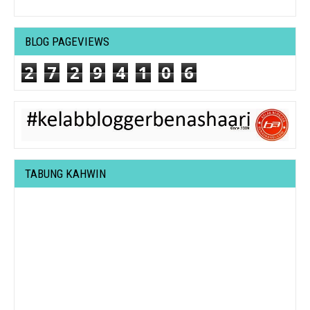
BLOG PAGEVIEWS
2
7
2
9
4
1
0
6
TABUNG KAHWIN