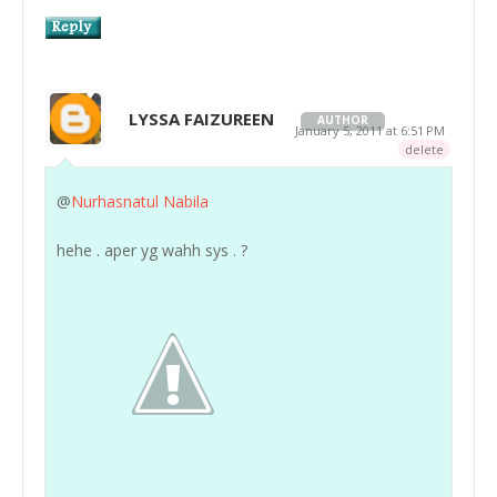
LYSSA FAIZUREEN
AUTHOR
January 5, 2011 at 6:51 PM
delete
@
Nurhasnatul Nabila
hehe . aper yg wahh sys . ?