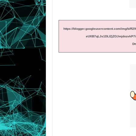
https://blogger.googleusercontent.com/img
eUXB7qLJs1DLlZjZOJmjdozvkP7i
Dt