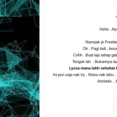
.
Hehe . Aiy
Nampak je Freebie
Ok . Pagi tadi , bos
Cehh . Buat laju tahap ga
Tengok lah . Bukannya la
Lyssa mana lahh sehebat 
Ini pun saja nak try . Mana nak tahu ,
Ambekk . J