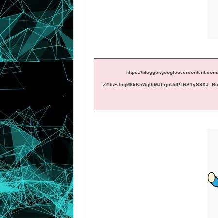
https://blogger.googleusercontent.
z2UsFJmjM8kKhWg0jMJPrjoUdPfINS1ySSXJ_Rot