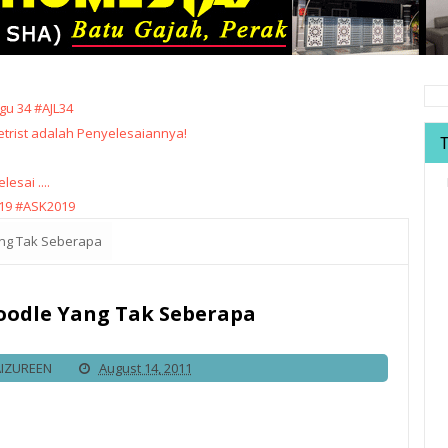
u 34 #AJL34
trist adalah Penyelesaiannya!
sai ....
19 #ASK2019
ang Tak Seberapa
Doodle Yang Tak Seberapa
AIZUREEN
August 14, 2011