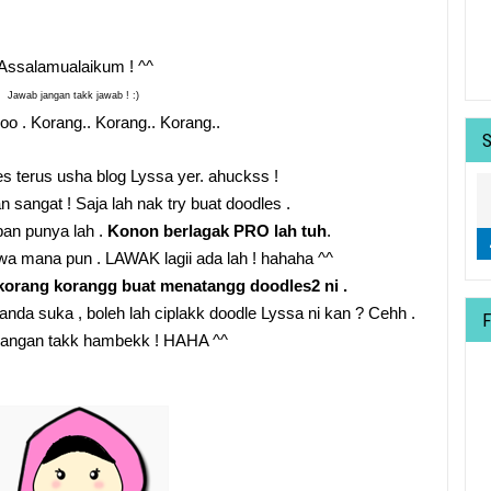
Assalamualaikum ! ^^
Jawab jangan takk jawab ! :)
oo . Korang.. Korang.. Korang..
s terus usha blog Lyssa yer. ahuckss !
an sangat ! Saja lah nak try buat doodles .
ban punya lah .
Konon berlagak PRO lah tuh
.
wa mana pun . LAWAK lagii ada lah ! hahaha ^^
korang korangg buat menatangg doodles2 ni .
 anda suka , boleh lah ciplakk doodle Lyssa ni kan ? Cehh .
angan takk hambekk ! HAHA ^^