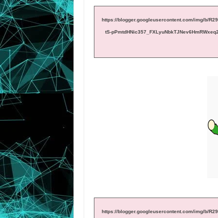
https://blogger.googleusercontent.com/img/
tS-pPmtdHNic357_FXLyuNbkTJNev6HmRWxe
https://blogger.googleusercontent.com/img/