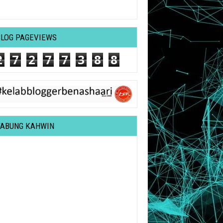
BLOG PAGEVIEWS
2
7
2
7
7
3
8
8
TABUNG KAHWIN