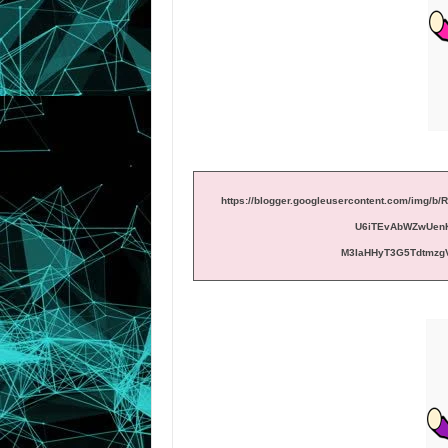
https://blogger.googleusercontent.com/im
U6iTEvAbWZwUen
M3IaHHyT3G5Tdtmzg