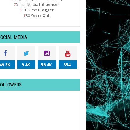
Social Media
Influencer
?
Full-Time
Blogger
?
30
Years Old
?
SOCIAL MEDIA
49.3K
9.4K
56.4K
354
FOLLOWERS