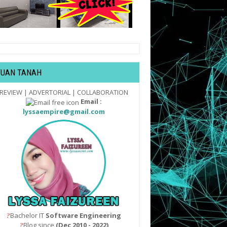
TUAN TANAH
REVIEW | ADVERTORIAL | COLLABORATION
Email :
lyssaempire@gmail.com
Bachelor IT
Software Engineering
?
Blog since
(Dec 2010 - 2022)
?