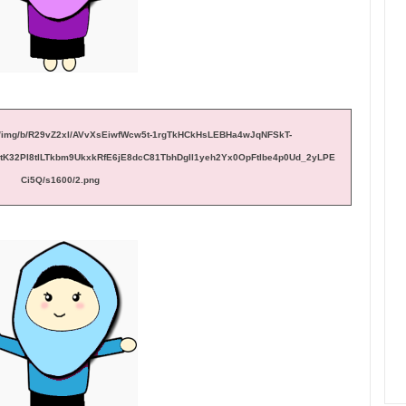
com/img/b/R29vZ2xl/AVvXsEiwfWcw5t-1rgTkHCkHsLEBHa4wJqNFSkT-
K32PI8tlLTkbm9UkxkRfE6jE8dcC81TbhDgIl1yeh2Yx0OpFtlbe4p0Ud_2yLPE
Ci5Q/s1600/2.png