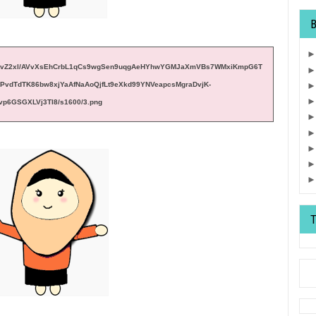
/b/R29vZ2xl/AVvXsEhCrbL1qCs9wgSen9uqgAeHYhwYGMJaXmVBs7WMxiKmpG6T
PvdTdTK86bw8xjYaAfNaAoQjfLt9eXkd99YNVeapcsMgraDvjK-
vp6GSGXLVj3TI8/s1600/3.png