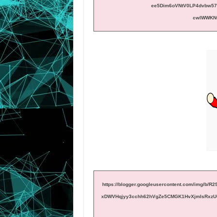
ee5Dim6oVNtV0LP4dvbw57
cwlWWKNC
https://blogger.googleusercontent.com/img
xDWVHqjyy3cchh62hVgZe5CMGK1HvXjmIsRxzUG