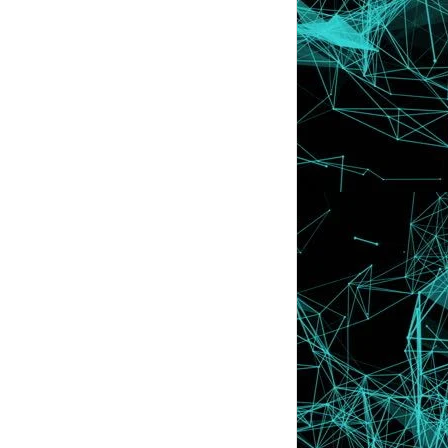
Hari Ini Merupakan Hari Terakhir Aku
Update Blog a...
Mereka Tak Percaya Aku Sudah 8 Bulan
Lebih Berblog...
VidTutor : Membuat Cursor Bergambar
Menggunakan Ad...
First Time Aku Beraya Dengan Blog !!
Sukanyerr :D
Duit Raya RM1000 dari Blog Denaihati
2011
A Combination Of Green & Pink Colour .
Weird kan ??
Maybe Lyssa Akan Privatekan Blog Ini
Esok Atau Lus...
Tips : Ceria Selalu | Muka Mesti Ada
Senyum :)
Kau Tak Bosan Ke , Masuk Blog Aku Nih
?
Tutorial : Background di Post
Tutorial : Scroll Bar Berwarna Yang
Comel
Problem ... Problem ...
Wahh . Memang Laku Betul Jualan Aku