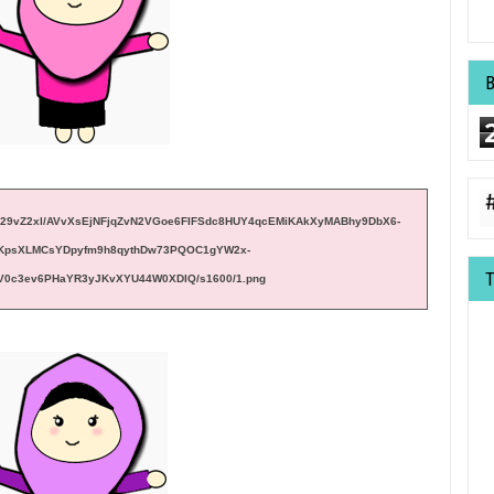
g/b/R29vZ2xl/AVvXsEjNFjqZvN2VGoe6FIFSdc8HUY4qcEMiKAkXyMABhy9DbX6-
KpsXLMCsYDpyfm9h8qythDw73PQOC1gYW2x-
V0c3ev6PHaYR3yJKvXYU44W0XDIQ/s1600/1.png