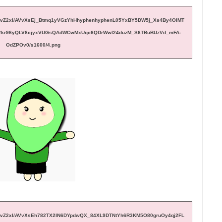
b/R29vZ2xl/AVvXsEj_Btmq1yVGzYhHhyphenhyphenL05YxBY5DW5j_Xs4By4OIMT
q2kr96yQLV8cjyxVUGsQAdWCwMxUqc6QDrWwl24duzM_S6TBuBUzVd_mFA-
OdZPOv0/s1600/4.png
b/R29vZ2xl/AVvXsEh782TX2IN6DYpdwQX_84XL9DTNtYh6R3KM5O80gruOy4qj2FL