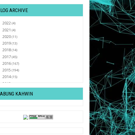
BLOG ARCHIVE
2022
►
(4)
2021
►
(4)
2020
►
(11)
2019
►
(13)
2018
►
(14)
2017
►
(45)
2016
►
(167)
2015
►
(194)
2014
►
(15)
2013
►
(32)
2012
►
(430)
TABUNG KAHWIN
2011
▼
(569)
December
►
(82)
November
►
(47)
October
►
(77)
September
►
(30)
August
▼
(37)