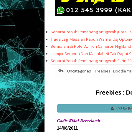
Senarai Penuh Pemenang Anugerah Juara Lag
Tiada Lagi Masalah Rabun Warna. Usj Optome
Bermalam di Hotel Avillion Cameron Highland
Hampir Setahun Dah Masalah Ni Tak Dapat Sele
Senarai Penuh Pemenang Anugerah Skrin 20
Uncategories
Freebies : Doodle Y
Freebies : 
LYSSA F
Gadis Kidal Berceloteh...
14/08/2011