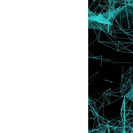
Hari Ini :)
Tutorial : Welcome Image (Click Here To
Enter)
Pusing ... Pusing ... Pusing .... Korang !
Sabar T...
Tutorial : Download Font Yang Comel-
Comel Dalam PC
Info : Tanda-Tanda Boyfriend Anda
Pencinta Yang He...
Tips : Langsing Di Bulan Puasa
Tutorial ; Dapatkan URL Image Sendiri
Dengan Mudah
Tutorial : Letak Lagu Youtube Tanpa
Video (New Ver...
Berbuka Puasa di Hotel Seri Malaysia ,
Penang :)
Tolong LIKE Photo Lyssa boleh ? :)
Freebies : Doodle Yang Tak Seberapa
Cakaran !
New Banner Tutorial Lyssa : Letak
Dalam Blog Koran...
Anda Seorang PEMALAS ?