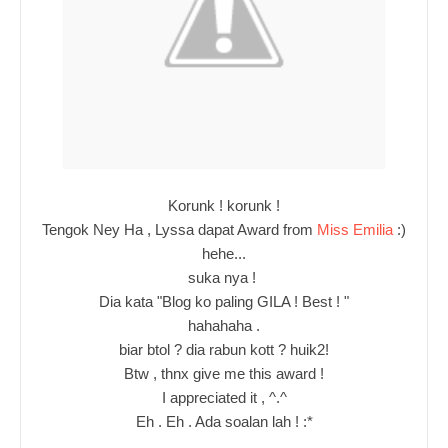
Korunk ! korunk !
Tengok Ney Ha , Lyssa dapat Award from
Miss Emilia
:)
hehe...
suka nya !
Dia kata "Blog ko paling GILA ! Best ! "
hahahaha .
biar btol ? dia rabun kott ? huik2!
Btw , thnx give me this award !
I appreciated it , ^.^
Eh . Eh . Ada soalan lah ! :*