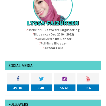
Bachelor IT
Software Engineering
?
Blog since
(Dec 2010 - 2022)
?
Social Media
Influencer
?
Full-Time
Blogger
?
30
Years Old
?
SOCIAL MEDIA
49.3K
9.4K
56.4K
354
FOLLOWERS