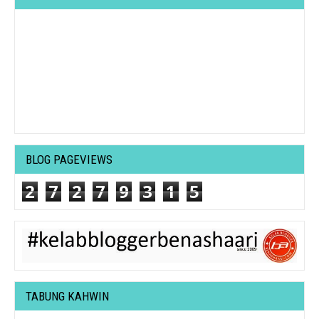
BLOG PAGEVIEWS
2
7
2
7
9
3
1
5
TABUNG KAHWIN