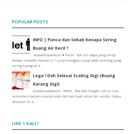
Contest Teka Amount
Kontest Blog Paling Kawaii
Contest : Edit Photo Battle
POPULAR POSTS
"Contest Muslimah Anggun 2"
Pertandingan Template Tercantik by Gayahspears
Contest Blogger Doll..
INFO | Punca dan Sebab Kenapa Sering
Tutorial : Shadow Effect Dekat Post Title And Sidebar
Buang Air Kecil ?
'Lucky Blogger Contest by Hahazirah'
Tutorial : Cute Icon Tepi Post Title
.Assalamualaikum ♥ Hmm . Kat sini siapa yang kerap
hadapi masalah macam ni ? Lyssa mengaku Lyssa salah seorang yang
Pertandingan Blog Paling Superb !
sering buang air k...
Woot ! Budak ! Bangun !
..:: JOM MAIN SUDOKU CONTEST BY LUFFY::..
Lega ! Dah Selesai Scaling Gigi (Buang
Tutorial : Letak Ayat Di Bawah Setiap Post
Karang Gigi)
Tutorial : Moving Word Cursor
Assalamualaikum.. Wahh.. Bila dah tengah cuti ni, (cuti
Tutorial : Cara nak ambil Image URL
semester) macam-macam plan lah nak buat untuk diri sendiri. Kalau
To My Followers :)
sebelum ni, a...
Tutorial : Hide Shoutbox
Tutorial : Sparkling Cursor
Tutorial : Link Warna Pelangi
LIKE 1 KALI !
Tutorial : Buat Ayat Bergerak
Tutorial : Buat Ayat-Ayat Berkelip-Kelip