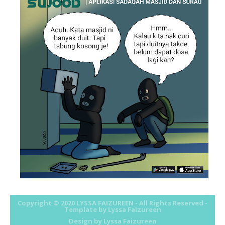
Geram ! grr =.=
I'm Back ! ;)
Fuhh !
Tidak Ketahuan di Rumah!
Video Mr.Enot
My Pet
Welcome To My Blog
Copyright © 2020
LYSSA FAIZUREEN
- All Rights Reserved -
Template by Lyssa Faizureen
Design by
Lyssa Faizureen