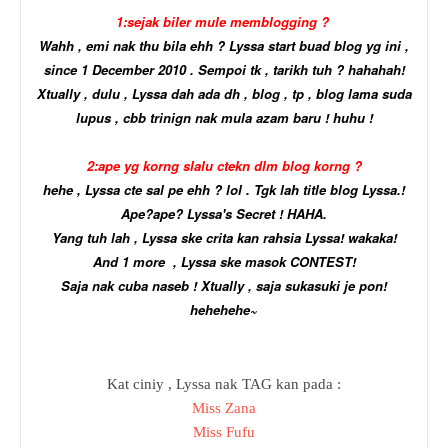
1:sejak biler mule memblogging ?
Wahh , emi nak thu bila ehh ? Lyssa start buad blog yg ini ,
since 1 December 2010 . Sempoi tk , tarikh tuh ? hahahah!
Xtually , dulu , Lyssa dah ada dh , blog , tp , blog lama suda
lupus , cbb trinign nak mula azam baru ! huhu !
2:ape yg korng slalu ctekn dlm blog korng ?
hehe , Lyssa cte sal pe ehh ? lol . Tgk lah title blog Lyssa.!
Ape?ape? Lyssa's Secret ! HAHA.
Yang tuh lah , Lyssa ske crita kan rahsia Lyssa! wakaka!
And 1 more , Lyssa ske masok CONTEST!
Saja nak cuba naseb ! Xtually , saja sukasuki je pon!
hehehehe~
Kat ciniy , Lyssa nak TAG kan pada :
Miss Zana
Miss Fufu