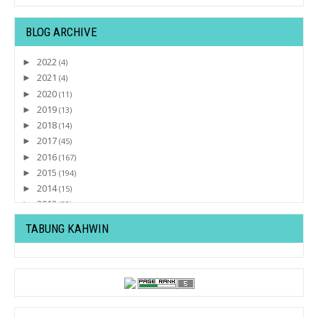
BLOG ARCHIVE
2022
►
(4)
2021
►
(4)
2020
►
(11)
2019
►
(13)
2018
►
(14)
2017
►
(45)
2016
►
(167)
2015
►
(194)
2014
►
(15)
2013
►
(32)
2012
►
(430)
TABUNG KAHWIN
2011
►
(569)
2010
▼
(52)
December
▼
(52)
Tahun Baru , Azam Baru !
Tutorial : About Me
'PEACE CONTEST' by EZAN IDMA