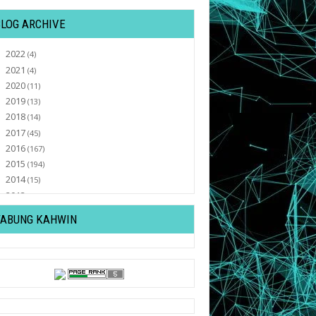
BLOG ARCHIVE
2022
►
(4)
2021
►
(4)
2020
►
(11)
2019
►
(13)
2018
►
(14)
2017
►
(45)
2016
►
(167)
2015
►
(194)
2014
►
(15)
2013
►
(32)
2012
►
(430)
TABUNG KAHWIN
2011
▼
(569)
December
►
(82)
November
►
(47)
October
►
(77)
September
►
(30)
August
►
(37)