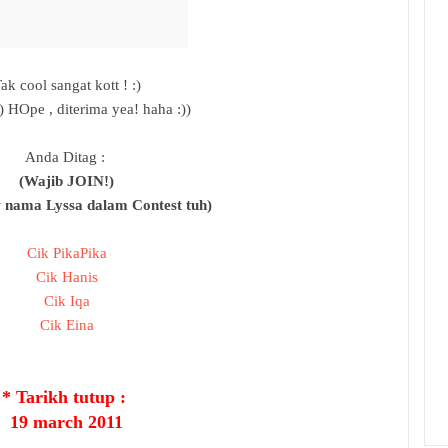
ak cool sangat kott ! :)
 HOpe , diterima yea! haha :))
Anda Ditag :
(Wajib JOIN!)
w nama Lyssa dalam Contest tuh)
Cik PikaPika
Cik Hanis
Cik Iqa
Cik Eina
* Tarikh tutup :
19 march 2011