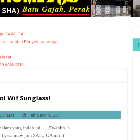
u 34 #AJL34
trist adalah Penyelesaiannya!
sai ....
19 #ASK2019
ol Wif Sunglass!
IZUREEN
February 15, 2011
malam yang indah ini.......Ewahhh !~
 Lyssa maw join SATU GA nih :)