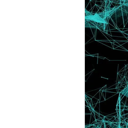
Aku, Dia & Vintage Photo Contest
Cool Wif Sunglass!
GA dari honey bee
Imaza93 1st Giveaway !
Contest : Hidup Saya Tak Sempurna
Kalau Awk Tak Le...
Contest My Kawaii Sweet Blog by Cebis
Memori
Contest Blog Kemas dan Kawaii!
GIVE AWAY FIFYJAMMIEASBIM
Tutorial : Buang Image Border
Tutorial : Centerkan Header
Tutorial : Hilangkan Subscribe to : Posts
(Atom)
Tutorial : Link Hover
Tutorial : WishList
PENCURI .!!!!!
Ada sesiapa yang nak order Header ,
Banner or Curs...
Tutorial : Divider Bawah Post
ANGPOW untuk sume blogger
Contest Blog Terkemas dan Kawaii