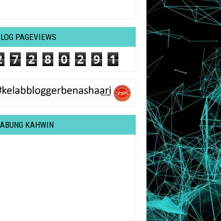
BLOG PAGEVIEWS
2
7
2
8
0
2
9
1
TABUNG KAHWIN