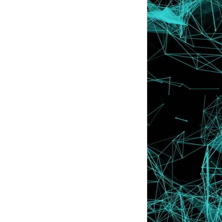
July
►
(30)
June
►
(43)
May
►
(31)
April
►
(30)
March
►
(45)
February
▼
(62)
Mimik Muka Paling Kelakar
Tutorial : Letak Button Dashboard
Best ke Guna BlackBerry ??
Jom Teman Lyssa !
Header Baru Yang Agak Simple !
::Kemalasan Melanda::
Contest Teka Duit Syiling
Tutorial : Sweet Tooltips
Tutorial : AutoHide Follower Box
Tutorial : Double Underline
Giveaway - Saya Mau Hadiah itu
"Lagu di Blog Lyssa"
Tempahan Dibuka Diblog Baru Lyssa
Tutorial : Menu Tab (Navigation Bar)
SAYA NAK HADIAH DARI MOMMY