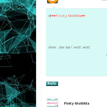
@
♥♥P.i.n.K.y MoMMa♥♥
ehee . oke dar l. wott .wott
PinKy MoMMa