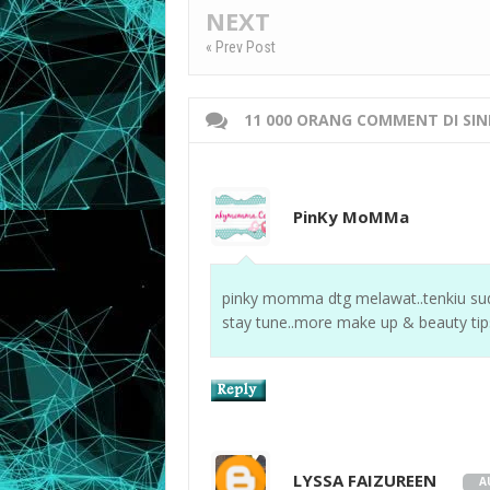
NEXT
« Prev Post
11 000 ORANG COMMENT DI SIN
PinKy MoMMa
pinky momma dtg melawat..tenkiu sudi 
stay tune..more make up & beauty ti
LYSSA FAIZUREEN
A