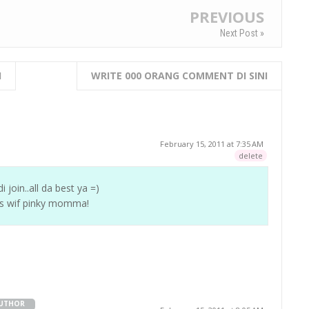
PREVIOUS
Next Post »
I
WRITE 000 ORANG COMMENT DI SINI
February 15, 2011 at 7:35 AM
delete
join..all da best ya =)
ps wif pinky momma!
UTHOR