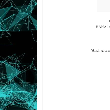
T
HAHA! :)
(And , gita