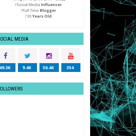
Social Media
Influencer
?
Full-Time
Blogger
?
30
Years Old
?
SOCIAL MEDIA
49.3K
9.4K
56.4K
354
FOLLOWERS