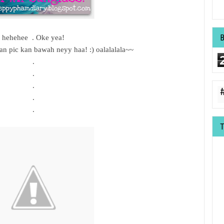
hehehee . Oke yea!
n pic kan bawah neyy haa! :) oalalalala~~
.
.
.
.
.