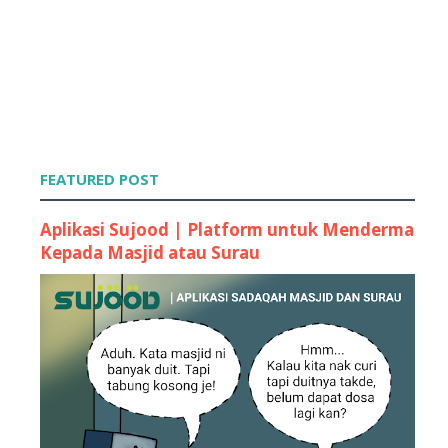
GIVE AWAY FIFYJAMMIEASBIM
Tutorial : Buang Image Border
Tutorial : Centerkan Header
Tutorial : Hilangkan Subscribe to : Posts (Atom)
Tutorial : Link Hover
Tutorial : WishList
PENCURI .!!!!!
Ada sesiapa yang nak order Header , Banner or Curs...
FEATURED POST
Tutorial : Divider Bawah Post
ANGPOW untuk sume blogger
Aplikasi Sujood | Platform untuk Menderma
Contest Blog Terkemas dan Kawaii
Kepada Masjid atau Surau
"Tupperware Kakakshop nak bagi Tupperware Percuma"
Opening Giveaway@FashionTwister
Tutorial : Top of The Page
Tutorial : Letak Link Dalam Post (TAG ORANG)
Tutorial : Pop-up Window
Semuanya Sudah Bertukar !
Tutorial : Link Exchange
"1st-GiVeaWaY ConTesT From PembaWa WacaNa"
Erin & Elia : 1st Combined Giveaway (FCG)
Contest Blog Saya Kemas dan Pinky