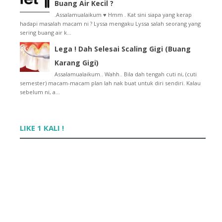
Buang Air Kecil ?
Tutorial : Letak Button Dashboard
.Assalamualaikum ♥ Hmm . Kat sini siapa yang kerap
Best ke Guna BlackBerry ??
hadapi masalah macam ni ? Lyssa mengaku Lyssa salah seorang yang
Jom Teman Lyssa !
sering buang air k...
Header Baru Yang Agak Simple !
Lega ! Dah Selesai Scaling Gigi (Buang
::Kemalasan Melanda::
Contest Teka Duit Syiling
Karang Gigi)
Tutorial : Sweet Tooltips
Assalamualaikum.. Wahh.. Bila dah tengah cuti ni, (cuti
Tutorial : AutoHide Follower Box
semester) macam-macam plan lah nak buat untuk diri sendiri. Kalau
sebelum ni, a...
Tutorial : Double Underline
Giveaway - Saya Mau Hadiah itu
"Lagu di Blog Lyssa"
Tempahan Dibuka Diblog Baru Lyssa
LIKE 1 KALI !
Tutorial : Menu Tab (Navigation Bar)
SAYA NAK HADIAH DARI MOMMY
Aku, Dia & Vintage Photo Contest
Cool Wif Sunglass!
GA dari honey bee
Imaza93 1st Giveaway !
Contest : Hidup Saya Tak Sempurna Kalau Awk Tak Le...
Contest My Kawaii Sweet Blog by Cebis Memori
Contest Blog Kemas dan Kawaii!