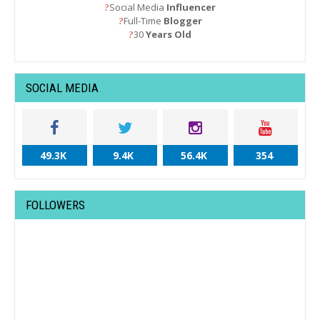
Social Media
Influencer
?
Full-Time
Blogger
?
30
Years Old
?
SOCIAL MEDIA
49.3K
9.4K
56.4K
354
FOLLOWERS