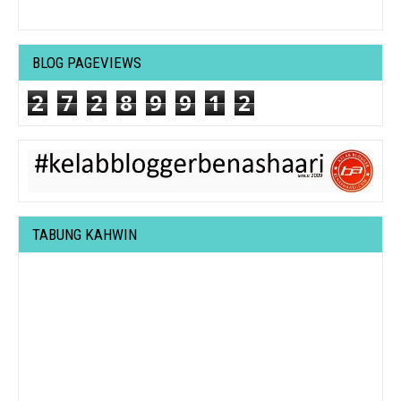
BLOG PAGEVIEWS
2
7
2
8
9
9
1
2
TABUNG KAHWIN