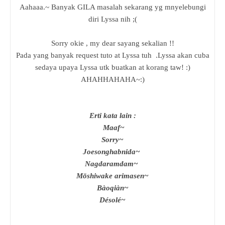
Aahaaa.~ Banyak GILA masalah sekarang yg mnyelebungi
diri Lyssa nih ;(
Sorry okie , my dear sayang sekalian !!
Pada yang banyak request tuto at Lyssa tuh .Lyssa akan cuba
sedaya upaya Lyssa utk buatkan at korang taw! :)
AHAHHAHAHA~:)
Erti kata lain :
Maaf~
Sorry~
Joesonghabnida~
Nagdaramdam~
Mōshiwake arimasen~
Bàoqiàn~
Désolé~