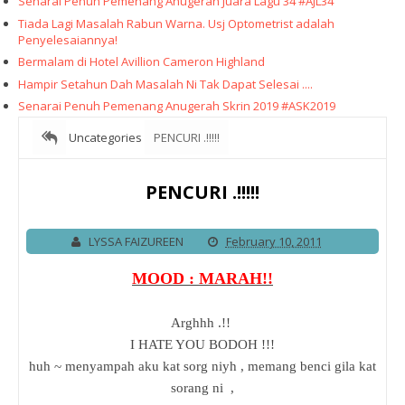
Senarai Penuh Pemenang Anugerah Juara Lagu 34 #AJL34
Tiada Lagi Masalah Rabun Warna. Usj Optometrist adalah
Penyelesaiannya!
Bermalam di Hotel Avillion Cameron Highland
Hampir Setahun Dah Masalah Ni Tak Dapat Selesai ....
Senarai Penuh Pemenang Anugerah Skrin 2019 #ASK2019
Uncategories
PENCURI .!!!!!
PENCURI .!!!!!
LYSSA FAIZUREEN
February 10, 2011
MOOD : MARAH!!
Arghhh .!!
I HATE YOU BODOH !!!
huh ~ menyampah aku kat sorg niyh , memang benci gila kat
sorang ni ,