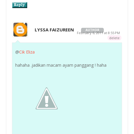
LYSSA FAIZUREEN
AUTHOR
February 6, 2011 at 8:55 PM
delete
@
Cik Eliza
hahaha .jadikan macam ayam panggang ! haha