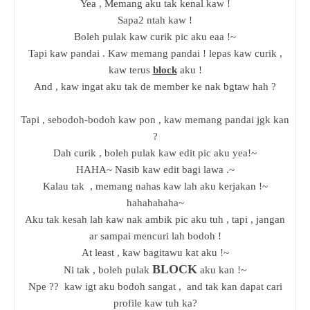
Yea , Memang aku tak kenal kaw !
Sapa2 ntah kaw !
Boleh pulak kaw curik pic aku eaa !~
Tapi kaw pandai . Kaw memang pandai ! lepas kaw curik ,
kaw terus
block
aku !
And , kaw ingat aku tak de member ke nak bgtaw hah ?
Tapi , sebodoh-bodoh kaw pon , kaw memang pandai jgk kan
?
Dah curik , boleh pulak kaw edit pic aku yea!~
HAHA~ Nasib kaw edit bagi lawa .~
Kalau tak , memang nahas kaw lah aku kerjakan !~
hahahahaha~
Aku tak kesah lah kaw nak ambik pic aku tuh , tapi , jangan
ar sampai mencuri lah bodoh !
At least , kaw bagitawu kat aku !~
BLOCK
Ni tak , boleh pulak
aku kan !~
Npe ?? kaw igt aku bodoh sangat , and tak kan dapat cari
profile kaw tuh ka?