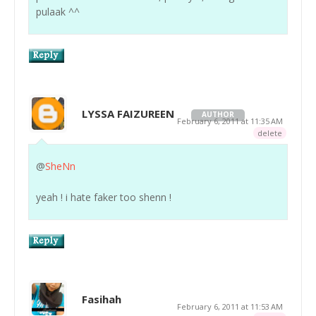
pulaak ^^
LYSSA FAIZUREEN
AUTHOR
February 6, 2011 at 11:35 AM
delete
@
SheNn
yeah ! i hate faker too shenn !
Fasihah
February 6, 2011 at 11:53 AM