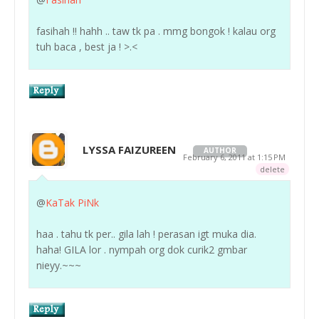
fasihah !! hahh .. taw tk pa . mmg bongok ! kalau org
tuh baca , best ja ! >.<
LYSSA FAIZUREEN
AUTHOR
February 6, 2011 at 1:15 PM
delete
@
KaTak PiNk
haa . tahu tk per.. gila lah ! perasan igt muka dia.
haha! GILA lor . nympah org dok curik2 gmbar
nieyy.~~~