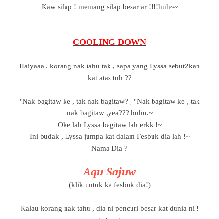
Kaw silap ! memang silap besar ar !!!!huh~~
COOLING DOWN
Haiyaaa . korang nak tahu tak , sapa yang Lyssa sebut2kan
kat atas tuh ??
"Nak bagitaw ke , tak nak bagitaw? , "Nak bagitaw ke , tak
nak bagitaw ,yea??? huhu.~
Oke lah Lyssa bagitaw lah erkk !~
Ini budak , Lyssa jumpa kat dalam Fesbuk dia lah !~
Nama Dia ?
Aqu Sajuw
(klik untuk ke fesbuk dia!)
Kalau korang nak tahu , dia ni pencuri besar kat dunia ni !