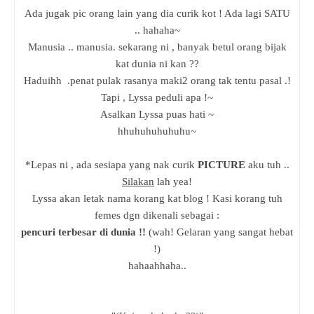
Ada jugak pic orang lain yang dia curik kot ! Ada lagi SATU
.. hahaha~
Manusia .. manusia. sekarang ni , banyak betul orang bijak
kat dunia ni kan ??
Haduihh .penat pulak rasanya maki2 orang tak tentu pasal .!
Tapi , Lyssa peduli apa !~
Asalkan Lyssa puas hati ~
hhuhuhuhuhuhu~
*Lepas ni , ada sesiapa yang nak curik
PICTURE
aku tuh ..
Silakan
lah yea!
Lyssa akan letak nama korang kat blog ! Kasi korang tuh
femes dgn dikenali sebagai :
pencuri terbesar di dunia !!
(wah! Gelaran yang sangat hebat
!)
hahaahhaha..