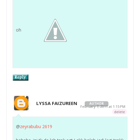
oh
LYSSA FAIZUREEN
AUTHOR
February 7, 2011 at 1:15 PM
delete
@
zeyrabubu 2619