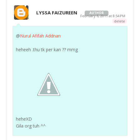
LYSSA FAIZUREEN
AUTHOR
February 6, 2011 at 8:54 PM
delete
@
Nurul Afifah Addnan
heheeh .thu tk per kan ?? mmg
heheXD
Gila org tuh ^^