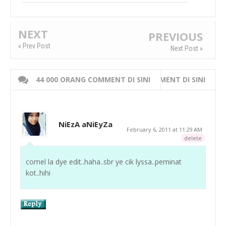
NEXT
PREVIOUS
« Prev Post
Next Post »
44 000 ORANG COMMENT DI SINI
WRITE 000 ORANG COMMENT DI SINI
NiEzA aNiEyZa
February 6, 2011 at 11:29 AM
delete
comel la dye edit..haha..sbr ye cik lyssa..peminat
kot..hihi