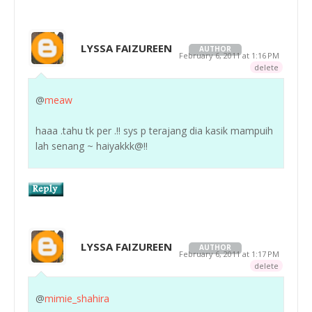
LYSSA FAIZUREEN
AUTHOR
February 6, 2011 at 1:16 PM
delete
@
meaw
haaa .tahu tk per .!! sys p terajang dia kasik mampuih
lah senang ~ haiyakkk@!!
LYSSA FAIZUREEN
AUTHOR
February 6, 2011 at 1:17 PM
delete
@
mimie_shahira