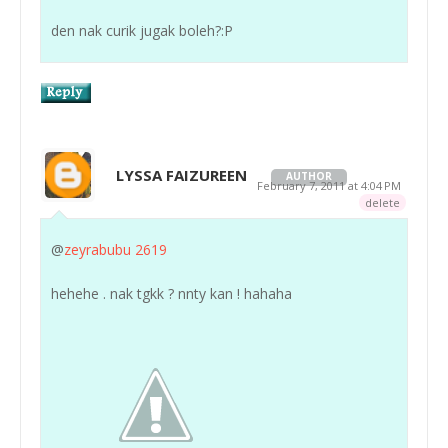
den nak curik jugak boleh?:P
LYSSA FAIZUREEN
AUTHOR
February 7, 2011 at 4:04 PM
delete
@
zeyrabubu 2619
hehehe . nak tgkk ? nnty kan ! hahaha