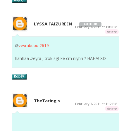
LYSSA FAIZUREEN
AUTHOR
February 7, 2011 at 1:08 PM
delete
@
zeyrabubu 2619
hahhaa .zeyra , trok sgt ke cm niyhh ? HAHA! XD
TheTaring's
February 7, 2011 at 1:12 PM
delete