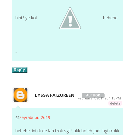
hihi ! ye kot
hehehe
..
LYSSA FAIZUREEN
AUTHOR
February 7, 2011 at 1:15 PM
delete
@
zeyrabubu 2619
hehehe .ini tk de lah trok sgt ! akk boleh jadi lagi trokk