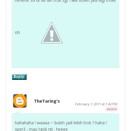
hehehe .ini tk de lah trok sgt ! akk boleh jadi lagi trokk
oh
TheTaring's
February 7, 2011 at 1:42 PM
delete
hahahaha ! waaaa ~ buleh jadi lebih trok ? haha !
xper3 , mau tgok nti . heeee