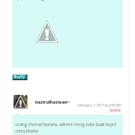
nazirulhazwan~
February 7, 2011 at 2:00 PM
delete
orang chumel biasela, admire mmg suke buat keje2
cmtu.hhehe