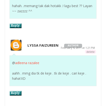
hahah. .memang tak dak hotakk .! lagu best ?? Layan
~~ zazzzz ^^
LYSSA FAIZUREEN
AUTHOR
February 6, 2011 at 1:21 PM
delete
@
adleena razalee
aahh . mmg dia tk de keje . tk de keje . cari keje .
haha!:XD