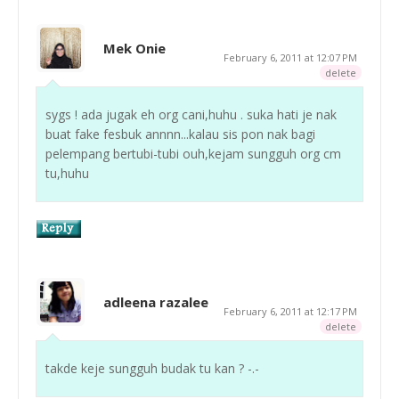
Mek Onie
February 6, 2011 at 12:07 PM
delete
sygs ! ada jugak eh org cani,huhu . suka hati je nak
buat fake fesbuk annnn...kalau sis pon nak bagi
pelempang bertubi-tubi ouh,kejam sungguh org cm
tu,huhu
adleena razalee
February 6, 2011 at 12:17 PM
delete
takde keje sungguh budak tu kan ? -.-