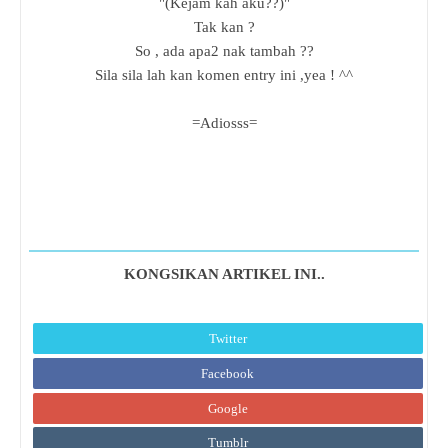
"(Kejam kah aku??)"
Tak kan ?
So , ada apa2 nak tambah ??
Sila sila lah kan komen entry ini ,yea ! ^^
=Adiosss=
KONGSIKAN ARTIKEL INI..
Twitter
Facebook
Google
Tumblr