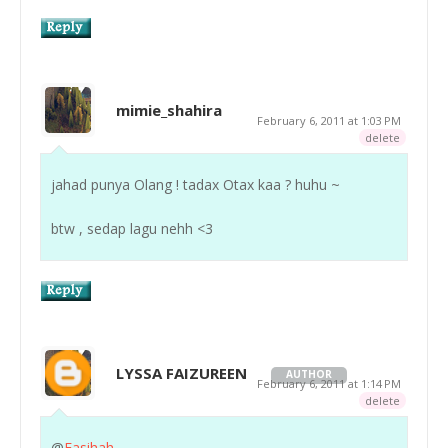
mimie_shahira
February 6, 2011 at 1:03 PM
delete
jahad punya Olang ! tadax Otax kaa ? huhu ~
btw , sedap lagu nehh <3
LYSSA FAIZUREEN
AUTHOR
February 6, 2011 at 1:14 PM
delete
@
Fasihah