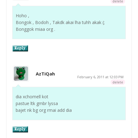
delete
Hoho ,
Bongok , Bodoh , Takdk akai lha tuhh akak (;
Bonggok miaa org .
AzTiQah
February 6, 2011 at 12:03 PM
delete
dia xchomell kot
pastue ltk gmbr lyssa
bajet nk bg org rmai add dia