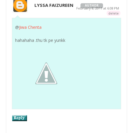
LYSSA FAIZUREEN
AUTHOR
February 8, 2011 at 6:08 PM
delete
@
Jiwa Chenta
hahahaha .thu tk pe yunkk