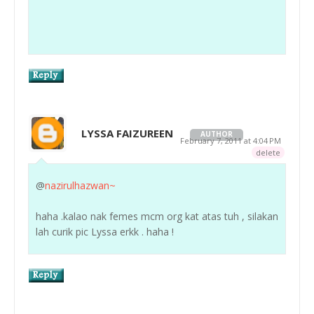
LYSSA FAIZUREEN
AUTHOR
February 7, 2011 at 4:04 PM
delete
@
nazirulhazwan~
haha .kalao nak femes mcm org kat atas tuh , silakan
lah curik pic Lyssa erkk . haha !