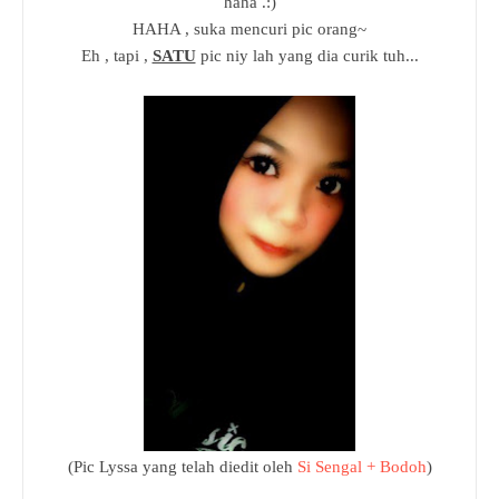
haha .:)
HAHA , suka mencuri pic orang~
Eh , tapi ,
SATU
pic niy lah yang dia curik tuh...
(Pic Lyssa yang telah diedit oleh
Si Sengal + Bodoh
)