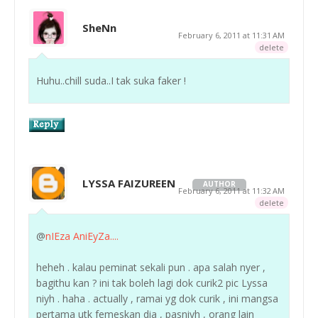
SheNn
February 6, 2011 at 11:31 AM
delete
Huhu..chill suda..I tak suka faker !
LYSSA FAIZUREEN
AUTHOR
February 6, 2011 at 11:32 AM
delete
@
nIEza AniEyZa....
heheh . kalau peminat sekali pun . apa salah nyer ,
bagithu kan ? ini tak boleh lagi dok curik2 pic Lyssa
niyh . haha . actually , ramai yg dok curik , ini mangsa
pertama utk femeskan dia , pasniyh , orang lain