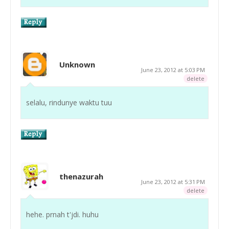
Unknown
June 23, 2012 at 5:03 PM
delete
selalu, rindunye waktu tuu
thenazurah
June 23, 2012 at 5:31 PM
delete
hehe. prnah t'jdi. huhu