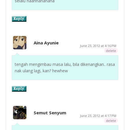
selalu haahhahahaha
Aina Ayunie
June 23, 2012 at 4:16 PM
delete
tengah mengimbau masa lalu, bila dikenangkan.. rasa
nak ulang lagi, kan? hewhew
Semut Senyum
June 23, 2012 at 4:17 PM
delete