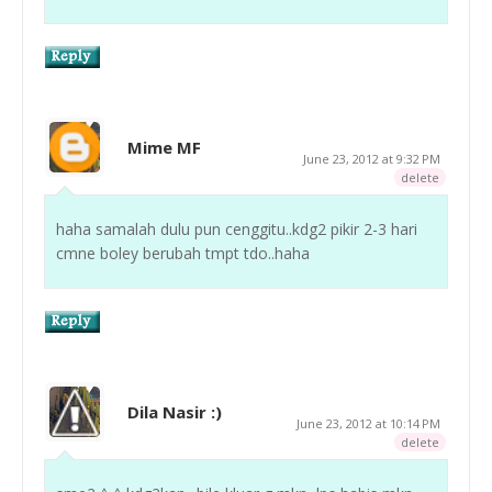
Mime MF
June 23, 2012 at 9:32 PM
delete
haha samalah dulu pun cenggitu..kdg2 pikir 2-3 hari
cmne boley berubah tmpt tdo..haha
Dila Nasir :)
June 23, 2012 at 10:14 PM
delete