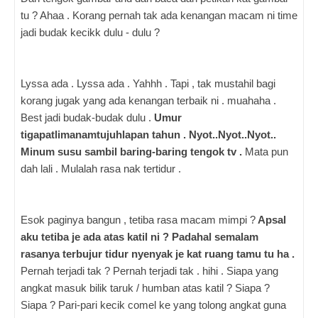
tu ? Ahaa . Korang pernah tak ada kenangan macam ni time
jadi budak kecikk dulu - dulu ?
Lyssa ada . Lyssa ada . Yahhh . Tapi , tak mustahil bagi
korang jugak yang ada kenangan terbaik ni . muahaha .
Best jadi budak-budak dulu .
Umur
tigapatlimanamtujuhlapan tahun . Nyot..Nyot..Nyot..
Minum susu sambil baring-baring tengok tv .
Mata pun
dah lali . Mulalah rasa nak tertidur .
Esok paginya bangun , tetiba rasa macam mimpi ?
Apsal
aku tetiba je ada atas katil ni ? Padahal semalam
rasanya terbujur tidur nyenyak je kat ruang tamu tu ha .
Pernah terjadi tak ? Pernah terjadi tak . hihi . Siapa yang
angkat masuk bilik taruk / humban atas katil ? Siapa ?
Siapa ? Pari-pari kecik comel ke yang tolong angkat guna