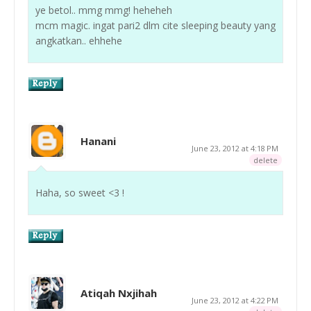
ye betol.. mmg mmg! heheheh
mcm magic. ingat pari2 dlm cite sleeping beauty yang
angkatkan.. ehhehe
Hanani
June 23, 2012 at 4:18 PM
delete
Haha, so sweet <3 !
Atiqah Nxjihah
June 23, 2012 at 4:22 PM