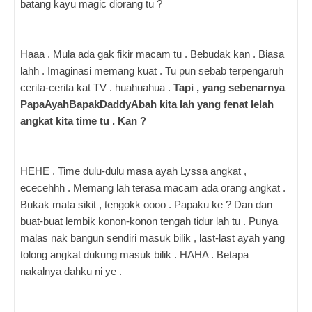
batang kayu magic diorang tu ?
Haaa . Mula ada gak fikir macam tu . Bebudak kan . Biasa
lahh . Imaginasi memang kuat . Tu pun sebab terpengaruh
cerita-cerita kat TV . huahuahua .
Tapi , yang sebenarnya
PapaAyahBapakDaddyAbah kita lah yang fenat lelah
angkat kita time tu . Kan ?
HEHE . Time dulu-dulu masa ayah Lyssa angkat ,
ececehhh . Memang lah terasa macam ada orang angkat .
Bukak mata sikit , tengokk oooo . Papaku ke ? Dan dan
buat-buat lembik konon-konon tengah tidur lah tu . Punya
malas nak bangun sendiri masuk bilik , last-last ayah yang
tolong angkat dukung masuk bilik . HAHA . Betapa
nakalnya dahku ni ye .