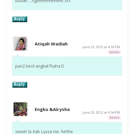
budak²....ngeeeeeeeeeee..hi3
Atiqah Wadiah
June 23, 2012 at 4:53 PM
delete
pari2 kecil angkat?haha:D
Engku &Airysha
June 23, 2012 at 4:54 PM
delete
sweet la Kak Lyssa nie. hehhe