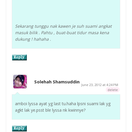
Sekarang tunggu nak kawen je suh suami angkat
masuk bilik . Pahtu , buat-buat tidur masa kena
dukung ! hahaha .
Solehah Shamsuddin
June 23, 2012 at 4:24 PM
delete
amboi lyssa ayat yg last tu.haha lpsni suami lak yg
agkt lak ye.psst ble lyssa nk kwinnye?