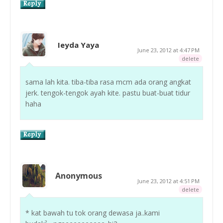
Ieyda Yaya
June 23, 2012 at 4:47 PM
delete
sama lah kita. tiba-tiba rasa mcm ada orang angkat
jerk. tengok-tengok ayah kite. pastu buat-buat tidur
haha
Anonymous
June 23, 2012 at 4:51 PM
delete
* kat bawah tu tok orang dewasa ja..kami