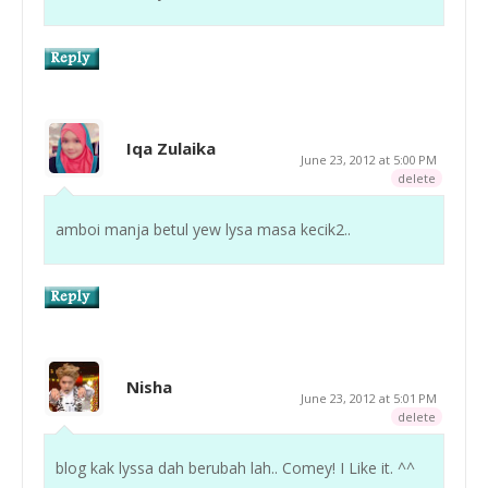
Iqa Zulaika
June 23, 2012 at 5:00 PM
delete
amboi manja betul yew lysa masa kecik2..
Nisha
June 23, 2012 at 5:01 PM
delete
blog kak lyssa dah berubah lah.. Comey! I Like it. ^^