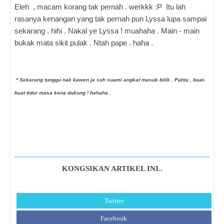
Eleh , macam korang tak pernah . werkkk :P Itu lah
rasanya kenangan yang tak pernah pun Lyssa lupa sampai
sekarang . hihi . Nakal ye Lyssa ! muahaha . Main - main
bukak mata sikit pulak . Ntah pape . haha .
* Sekarang tunggu nak kawen je suh suami angkat masuk bilik . Pahtu , buat-
buat tidur masa kena dukung ! hahaha .
KONGSIKAN ARTIKEL INI..
Twitter
Facebook