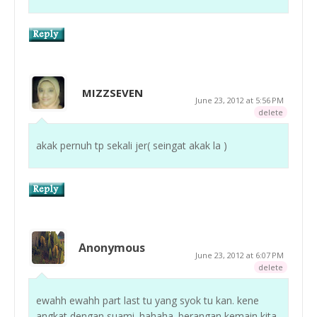
MIZZSEVEN
June 23, 2012 at 5:56 PM
delete
akak pernuh tp sekali jer( seingat akak la )
Anonymous
June 23, 2012 at 6:07 PM
delete
ewahh ewahh part last tu yang syok tu kan. kene
angkat dengan suami. hahaha. berangan kemain kita