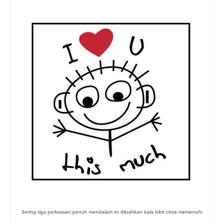
Sering tiga perkataan penuh mendalam ini diluahkan kala bibit cinta memenuhi