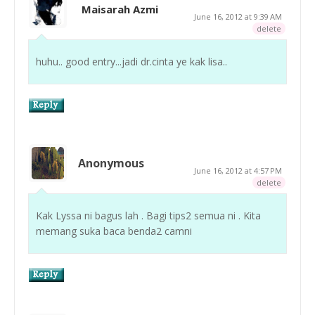
Maisarah Azmi
June 16, 2012 at 9:39 AM
delete
huhu.. good entry...jadi dr.cinta ye kak lisa..
Anonymous
June 16, 2012 at 4:57 PM
delete
Kak Lyssa ni bagus lah . Bagi tips2 semua ni . Kita
memang suka baca benda2 camni