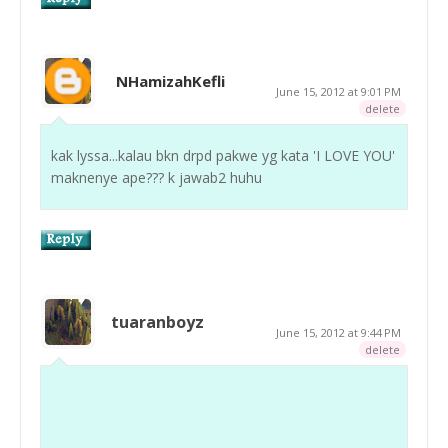
NHamizahKefli
June 15, 2012 at 9:01 PM
delete
kak lyssa...kalau bkn drpd pakwe yg kata 'I LOVE YOU'
maknenye ape??? k jawab2 huhu
tuaranboyz
June 15, 2012 at 9:44 PM
delete