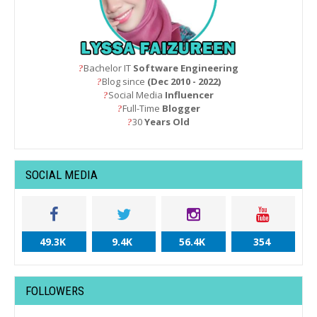
Bachelor IT
Software Engineering
?
Blog since
(Dec 2010 - 2022)
?
Social Media
Influencer
?
Full-Time
Blogger
?
30
Years Old
?
SOCIAL MEDIA
49.3K
9.4K
56.4K
354
FOLLOWERS