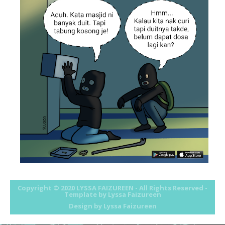
May
►
(16)
April
►
(46)
March
►
(46)
February
►
(50)
January
►
(81)
2011
►
(569)
2010
►
(52)
Copyright © 2020
LYSSA FAIZUREEN
- All Rights Reserved -
Template by Lyssa Faizureen
Design by
Lyssa Faizureen