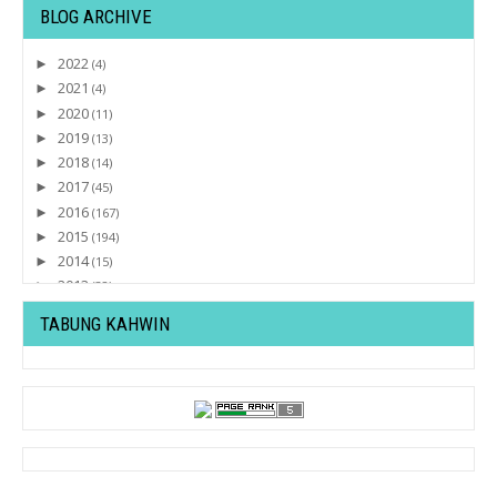
BLOG ARCHIVE
2022
►
(4)
2021
►
(4)
2020
►
(11)
2019
►
(13)
2018
►
(14)
2017
►
(45)
2016
►
(167)
2015
►
(194)
2014
►
(15)
2013
►
(32)
2012
▼
(430)
TABUNG KAHWIN
December
►
(20)
November
►
(20)
October
►
(27)
September
►
(36)
August
►
(19)
July
►
(27)
June
▼
(42)