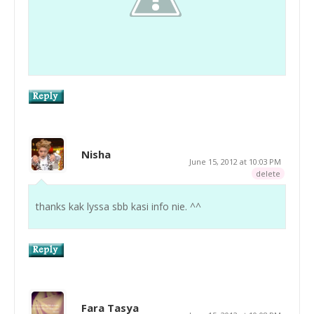
Nisha
June 15, 2012 at 10:03 PM
delete
thanks kak lyssa sbb kasi info nie. ^^
Fara Tasya