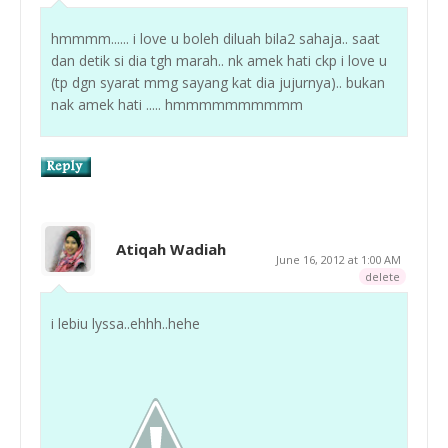
hmmmm...... i love u boleh diluah bila2 sahaja.. saat
dan detik si dia tgh marah.. nk amek hati ckp i love u
(tp dgn syarat mmg sayang kat dia jujurnya).. bukan
nak amek hati ..... hmmmmmmmmmm
Atiqah Wadiah
June 16, 2012 at 1:00 AM
delete
i lebiu lyssa..ehhh..hehe