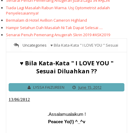
Senarai Penuh Pemenang Anugerah Juara Lagu 34 #AJL34
Tiada Lagi Masalah Rabun Warna. Usj Optometrist adalah
Penyelesaiannya!
Bermalam di Hotel Avillion Cameron Highland
Hampir Setahun Dah Masalah Ni Tak Dapat Selesai ....
Senarai Penuh Pemenang Anugerah Skrin 2019 #ASK2019
Uncategories
♥ Bila Kata-Kata " I LOVE YOU " Sesuai
Diluahkan ??
♥ Bila Kata-Kata " I LOVE YOU "
Sesuai Diluahkan ??
LYSSA FAIZUREEN
June 15, 2012
13/06/2012
.Assalamualaikum !
Peacee Yo(!) ^_^v