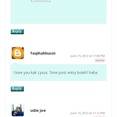
faqihahhusni
June 15, 2012 at 11:08 PM
delete
I love you kak Lyssa. Time post entry boleh? haha
udie joe
June 15, 2012 at 11:12 PM