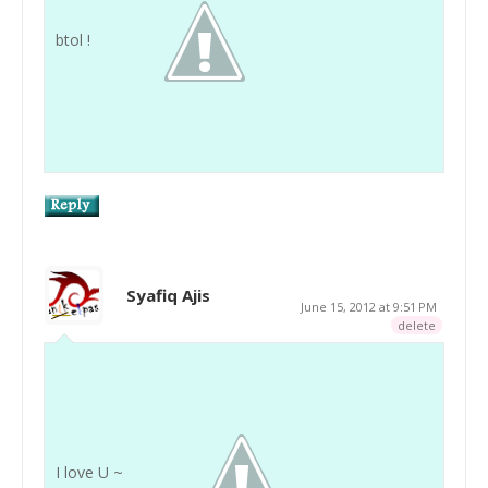
btol !
Syafiq Ajis
June 15, 2012 at 9:51 PM
delete
I love U ~