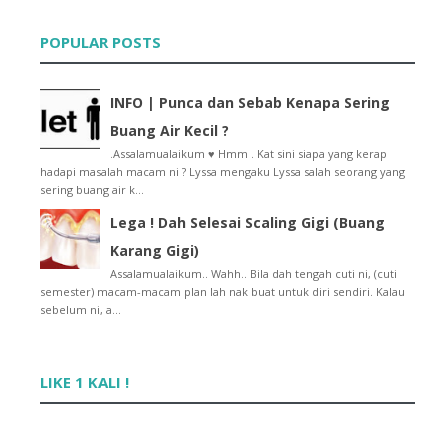
♥ Preparation For Tomorrow :)
Tutorial : Letak Gambar Semasa Komen di Wordpress ...
POPULAR POSTS
Lyssa dan Sate Kajang
Lyssa Faizureen Di Kampung
Lyssa Perlukan Undian Daripada Anda Sekarang ! :)
INFO | Punca dan Sebab Kenapa Sering
Celcom SOX Voting
Buang Air Kecil ?
♥ BEST CHILDHOOD MEMORY
.Assalamualaikum ♥ Hmm . Kat sini siapa yang kerap
Agak-agak , Bini Fernando Torres Nak Tak Bermadu D...
hadapi masalah macam ni ? Lyssa mengaku Lyssa salah seorang yang
Jom Beli : Al-Quran Wanita ! Memang berbaloi :)
sering buang air k...
Go ! Go ! SPAIN ! Kemain Semangat Kau , Lyssa !?
Antara Blogger Yang TERGEMUK !!
Lega ! Dah Selesai Scaling Gigi (Buang
8 Perkara Mendatangkan Pahala Tanpa Beribadat ♥
Karang Gigi)
10 000 Subscribers In My Facebook !!
Assalamualaikum.. Wahh.. Bila dah tengah cuti ni, (cuti
♥ Pesanan Daripada Qhaliff , Anak Ben Ashaari
semester) macam-macam plan lah nak buat untuk diri sendiri. Kalau
Login Says.com Cara Baru !!
sebelum ni, a...
Tutorial : Tukar Muka Anonymous Kepada Avatar Di C...
♥ Jom Terjah : MURAHSAJE COLLECTIONS !!
Glamour Sangat ke , Nama Lyssa Faizureen Tu ?
LIKE 1 KALI !
Tak Bangun , Mak Simbah Air Panas !!
Jom Beli : Beautiful Holy Al-Quran ♥
♥ 10 Golongan Yang Menzalimi Diri Sendiri