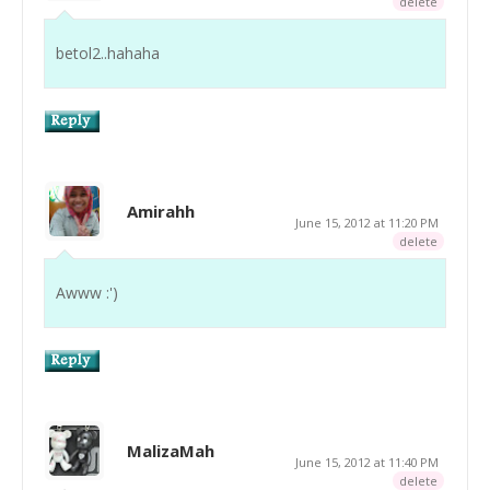
delete
betol2..hahaha
Amirahh
June 15, 2012 at 11:20 PM
delete
Awww :')
MalizaMah
June 15, 2012 at 11:40 PM
delete