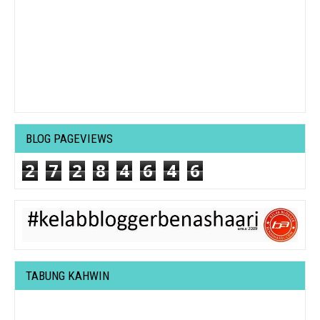
BLOG PAGEVIEWS
2
7
2
8
4
6
4
6
TABUNG KAHWIN