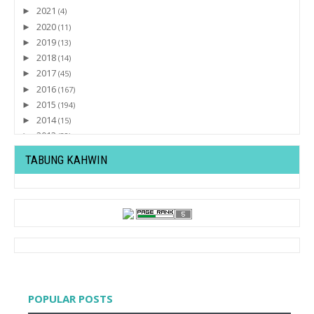
2021
►
(4)
2020
►
(11)
2019
►
(13)
2018
►
(14)
2017
►
(45)
2016
►
(167)
2015
►
(194)
2014
►
(15)
2013
►
(32)
2012
▼
(430)
TABUNG KAHWIN
December
►
(20)
November
►
(20)
October
►
(27)
September
►
(36)
August
►
(19)
July
►
(27)
June
▼
(42)
♥ Preparation For Tomorrow :)
Tutorial : Letak Gambar Semasa Komen di Wordpress ...
POPULAR POSTS
Lyssa dan Sate Kajang