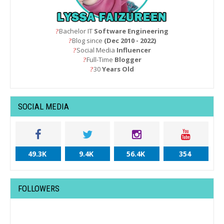
Bachelor IT
Software Engineering
?
Blog since
(Dec 2010 - 2022)
?
Social Media
Influencer
?
Full-Time
Blogger
?
30
Years Old
?
SOCIAL MEDIA
49.3K
9.4K
56.4K
354
FOLLOWERS