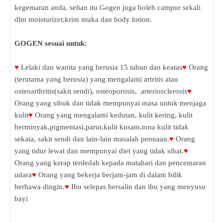
kegemaran anda, selian itu Gogen juga boleh campur sekali
dlm moisturizer,krim muka dan body lotion.
GOGEN sesuai untuk:
♥
Lelaki dan wanita yang berusia 15 tahun dan keatas
♥
Orang
(terutama yang berusia) yang mengalami artritis atau
osteoarthritis(sakit sendi), osteoporosis, arteriosclerosis
♥
Orang yang sibuk dan tidak mempunyai masa untuk menjaga
kulit
♥
Orang yang mengalami kedutan, kulit kering, kulit
berminyak,pigmentasi,parut,kulit kusam,tona kulit tidak
sekata, sakit sendi dan lain-lain masalah penuaan.
♥
Orang
yang tidur lewat dan mempunyai diet yang tidak sihat.
♥
Orang yang kerap terdedah kepada matahari dan pencemaran
udara
♥
Orang yang bekerja berjam-jam di dalam bilik
berhawa dingin.
♥
Ibu selepas bersalin dan ibu yang menyusu
bayi