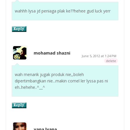
wahhh lysa jd peniaga plak ke??hehee gud luck yerr
mohamad shazni
June 5, 2012 at 1:24 PM
delete
wah menarik jugak produk nie,,boleh
dipertimbangkan nie...makin comel ler lyssa pas ni
eh..hehehe..^__^
yana lyana