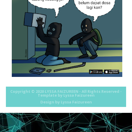
February
►
(50)
January
►
(81)
2011
►
(569)
2010
►
(52)
Copyright © 2020
LYSSA FAIZUREEN
- All Rights Reserved -
Template by Lyssa Faizureen
Design by
Lyssa Faizureen