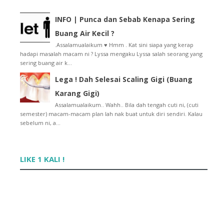
Lyssa Faizureen Di Kampung
Lyssa Perlukan Undian Daripada Anda Sekarang ! :)
INFO | Punca dan Sebab Kenapa Sering
Celcom SOX Voting
Buang Air Kecil ?
♥ BEST CHILDHOOD MEMORY
.Assalamualaikum ♥ Hmm . Kat sini siapa yang kerap
Agak-agak , Bini Fernando Torres Nak Tak Bermadu D...
hadapi masalah macam ni ? Lyssa mengaku Lyssa salah seorang yang
Jom Beli : Al-Quran Wanita ! Memang berbaloi :)
sering buang air k...
Go ! Go ! SPAIN ! Kemain Semangat Kau , Lyssa !?
Antara Blogger Yang TERGEMUK !!
Lega ! Dah Selesai Scaling Gigi (Buang
8 Perkara Mendatangkan Pahala Tanpa Beribadat ♥
Karang Gigi)
10 000 Subscribers In My Facebook !!
Assalamualaikum.. Wahh.. Bila dah tengah cuti ni, (cuti
♥ Pesanan Daripada Qhaliff , Anak Ben Ashaari
semester) macam-macam plan lah nak buat untuk diri sendiri. Kalau
Login Says.com Cara Baru !!
sebelum ni, a...
Tutorial : Tukar Muka Anonymous Kepada Avatar Di C...
♥ Jom Terjah : MURAHSAJE COLLECTIONS !!
Glamour Sangat ke , Nama Lyssa Faizureen Tu ?
LIKE 1 KALI !
Tak Bangun , Mak Simbah Air Panas !!
Jom Beli : Beautiful Holy Al-Quran ♥
♥ 10 Golongan Yang Menzalimi Diri Sendiri
♥ Bila Kata-Kata " I LOVE YOU " Sesuai Diluahkan ??
90 fakta tentang Lelaki Yang Perempuan Kena Tahu !
Siapa yang bakal memenangi RM20,000 ???