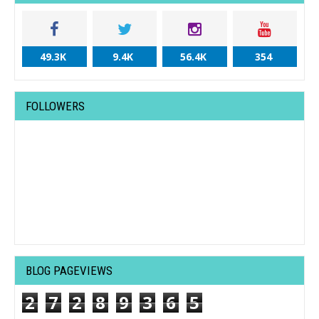
49.3K
9.4K
56.4K
354
FOLLOWERS
BLOG PAGEVIEWS
2
7
2
8
9
3
6
5