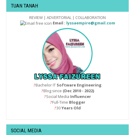
TUAN TANAH
REVIEW | ADVERTORIAL | COLLABORATION
Email :
lyssaempire@gmail.com
Bachelor IT
Software Engineering
?
Blog since
(Dec 2010 - 2022)
?
Social Media
Influencer
?
Full-Time
Blogger
?
30
Years Old
?
SOCIAL MEDIA