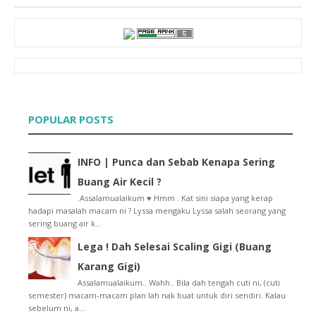
2012
▼
(430)
December
►
(20)
November
►
(20)
October
►
(27)
September
►
(36)
August
▼
(19)
♥ 31 Ways To Make A Girl Smile!!
POPULAR POSTS
Entry Bergambar | Hari Raya Ketiga 2012
Entry Bergambar | Hari Raya Kedua 2012
Entry Bergambar | Hari Raya Pertama 2012
INFO | Punca dan Sebab Kenapa Sering
Entry Bergambar | Sehari Sebelum Raya 2012
Buang Air Kecil ?
Freebies : Header Hari Raya
Freebies : Doodle Hari Raya
.Assalamualaikum ♥ Hmm . Kat sini siapa yang kerap
hadapi masalah macam ni ? Lyssa mengaku Lyssa salah seorang yang
Ingat Blog Tak Ada Baju Raya Ke ??
sering buang air k...
Lyssa Faizureen Dalam Majalah Intrend Ogos 2012
Potong Tembikai Dengan Daun Terup ?
Lega ! Dah Selesai Scaling Gigi (Buang
Barang Make-Up . Nak Beli Tak ? :)
Karang Gigi)
" Mickey , The Fish ! "
Assalamualaikum.. Wahh.. Bila dah tengah cuti ni, (cuti
Kematian Kucing Gemuk Spongebob
semester) macam-macam plan lah nak buat untuk diri sendiri. Kalau
Tips : Cara Mengekalkan Pembaca Lebih Lama Di Blog...
sebelum ni, a...