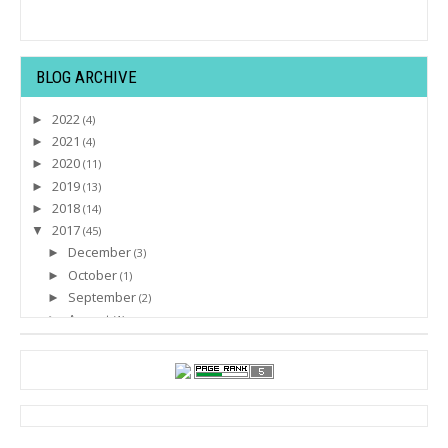
BLOG ARCHIVE
2022
►
(4)
2021
►
(4)
2020
►
(11)
2019
►
(13)
2018
►
(14)
2017
▼
(45)
December
►
(3)
October
►
(1)
September
►
(2)
August
►
(1)
July
►
(11)
June
►
(3)
May
►
(9)
April
►
(3)
March
▼
(4)