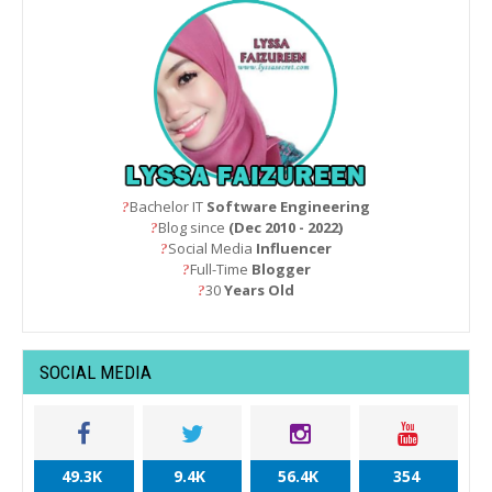
Bachelor IT
Software Engineering
?
Blog since
(Dec 2010 - 2022)
?
Social Media
Influencer
?
Full-Time
Blogger
?
30
Years Old
?
SOCIAL MEDIA
49.3K
9.4K
56.4K
354