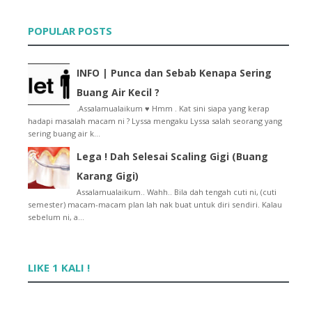
LAZADA | Diskaun Sehingga 85% Barangan Bayi Sempen...
INFO | Bahaya dan Akibat Tahan Kencing Terlalu Lama
POPULAR POSTS
Frozen Tako | Masak Sendiri Je Kat Rumah !
INFO | 4 Cara Halang Kucing Kencing Merata-rata
February
►
(4)
INFO | Punca dan Sebab Kenapa Sering
January
►
(4)
Buang Air Kecil ?
2016
►
(167)
2015
.Assalamualaikum ♥ Hmm . Kat sini siapa yang kerap
►
(194)
hadapi masalah macam ni ? Lyssa mengaku Lyssa salah seorang yang
2014
►
(15)
sering buang air k...
2013
►
(32)
2012
Lega ! Dah Selesai Scaling Gigi (Buang
►
(430)
2011
►
(569)
Karang Gigi)
2010
►
(52)
Assalamualaikum.. Wahh.. Bila dah tengah cuti ni, (cuti
semester) macam-macam plan lah nak buat untuk diri sendiri. Kalau
sebelum ni, a...
LIKE 1 KALI !