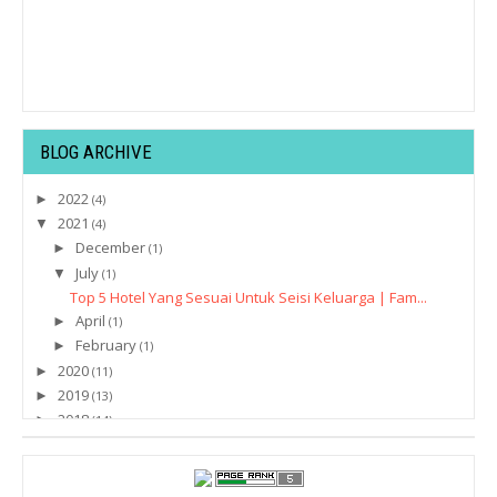
BLOG ARCHIVE
2022
►
(4)
2021
▼
(4)
December
►
(1)
July
▼
(1)
Top 5 Hotel Yang Sesuai Untuk Seisi Keluarga | Fam...
April
►
(1)
February
►
(1)
2020
►
(11)
2019
►
(13)
2018
►
(14)
2017
►
(45)
2016
►
(167)
2015
►
(194)