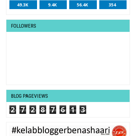
49.3K
9.4K
56.4K
354
FOLLOWERS
BLOG PAGEVIEWS
2
7
2
8
7
6
1
3