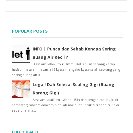
2014
►
(15)
2013
►
(32)
2012
►
(430)
2011
►
(569)
POPULAR POSTS
2010
►
(52)
INFO | Punca dan Sebab Kenapa Sering
Buang Air Kecil ?
.Assalamualaikum ♥ Hmm . Kat sini siapa yang kerap
hadapi masalah macam ni ? Lyssa mengaku Lyssa salah seorang yang
sering buang air k...
Lega ! Dah Selesai Scaling Gigi (Buang
Karang Gigi)
Assalamualaikum.. Wahh.. Bila dah tengah cuti ni, (cuti
semester) macam-macam plan lah nak buat untuk diri sendiri. Kalau
sebelum ni, a...
LIKE 1 KALI !