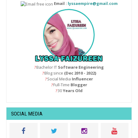
Email :
lyssaempire@gmail.com
Bachelor IT
Software Engineering
?
Blog since
(Dec 2010 - 2022)
?
Social Media
Influencer
?
Full-Time
Blogger
?
30
Years Old
?
SOCIAL MEDIA