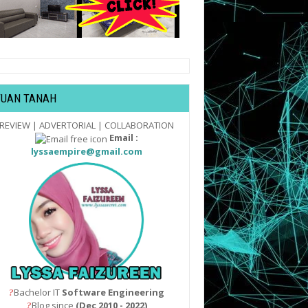
TUAN TANAH
REVIEW | ADVERTORIAL | COLLABORATION
Email :
lyssaempire@gmail.com
Bachelor IT
Software Engineering
?
Blog since
(Dec 2010 - 2022)
?