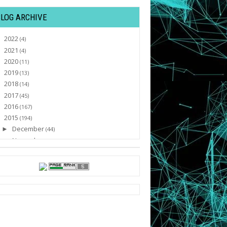
BLOG ARCHIVE
2022
►
(4)
2021
►
(4)
2020
►
(11)
2019
►
(13)
2018
►
(14)
2017
►
(45)
2016
►
(167)
2015
▼
(194)
December
►
(44)
November
►
(9)
October
►
(15)
September
►
(16)
August
►
(31)
July
►
(45)
June
►
(13)
May
►
(2)
April
▼
(1)