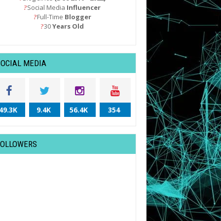
Social Media
Influencer
?
Full-Time
Blogger
?
30
Years Old
?
SOCIAL MEDIA
49.3K
9.4K
56.4K
354
FOLLOWERS