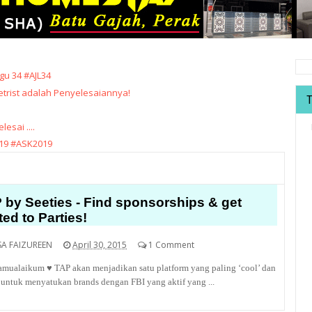
u 34 #AJL34
trist adalah Penyelesaiannya!
sai ....
19 #ASK2019
 by Seeties - Find sponsorships & get
ted to Parties!
SA FAIZUREEN
April 30, 2015
1 Comment
amualaikum ♥ TAP akan menjadikan satu platform yang paling ‘cool’ dan
untuk menyatukan brands dengan FBI yang aktif yang ...