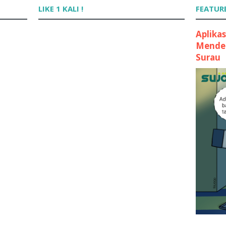
LIKE 1 KALI !
FEATUR
Aplika
Mender
Surau