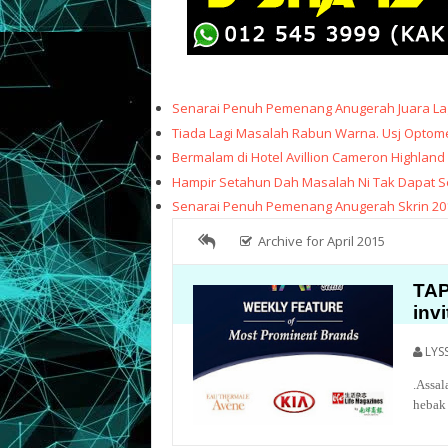
Senarai Penuh Pemenang Anugerah Juara Lag
Tiada Lagi Masalah Rabun Warna. Usj Optome
Bermalam di Hotel Avillion Cameron Highland
Hampir Setahun Dah Masalah Ni Tak Dapat Sele
Senarai Penuh Pemenang Anugerah Skrin 20
Archive for April 2015
TAP
invi
LYS
.Assal
hebak 