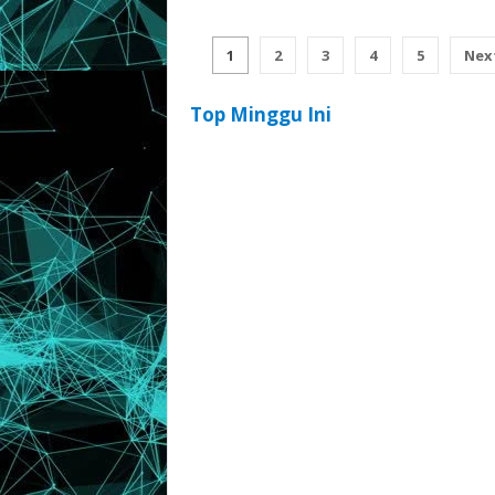
1
2
3
4
5
Nex
Top Minggu Ini