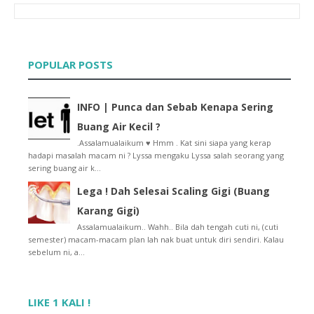
10 Cuti Panjang Di Malaysia Pada Tahun 2016
Umat Islam Sambut Maulidur Rasul Kali Kedua Tahun ...
Salam Maulidur Rasul | Jom Selawat
INFO | Resepi Menghilangkan Jeragat
Apabila Netizen Percaya Manusia 'Menghamilkan' Ora...
POPULAR POSTS
“Bumbung Rumah Bocor, Peralatan Sekolah Anak Belum...
13 Amalan RAHSIA Mempercepatkan Jodoh
INFO | Punca dan Sebab Kenapa Sering
LATAR Edar 1,000 Kad Touch ‘N Go PERCUMA 25 Disember
'ANTARA HANTU YANG MEL SELALU NAMPAK' [VIRAL]
Buang Air Kecil ?
INFO | 7 Tanda Kamu Ego !
.Assalamualaikum ♥ Hmm . Kat sini siapa yang kerap
KECOH !! Followers Blog Berkurang .. !
hadapi masalah macam ni ? Lyssa mengaku Lyssa salah seorang yang
Mark Zuckerberg Kongsi Gambar Anak Bertemakan Star...
sering buang air k...
Google Malaysia | Carian paling trending bagi tahu...
Lega ! Dah Selesai Scaling Gigi (Buang
INFO | Jenis Makanan Penyebab Timbulnya Jerawat
Karang Gigi)
Tak Sedar Jari Hancur
'Gaji Tinggal RM19 Selepas Dipotong PTPTN'
Assalamualaikum.. Wahh.. Bila dah tengah cuti ni, (cuti
semester) macam-macam plan lah nak buat untuk diri sendiri. Kalau
'Hal kematian bukan perkara mainan'- Anak Jins Sha...
sebelum ni, a...
Peniaga Vape Dijangka Rugi RM50 Juta
7 Rahsia Cara Wanita Berjalan
'Kalau Cukup Bersih Untuk Anak, Mestilah Cukup Ber...
Bermalam di Hotel Rosa Passadena, Cameron Highland
LIKE 1 KALI !