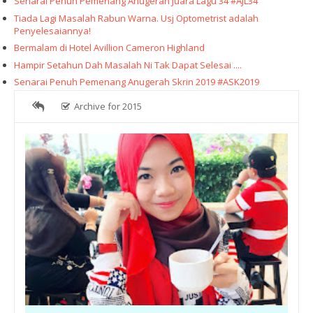
Senarai Penuh Pemenang Anugerah Juara Lagu 34 #AJL34
Tiada Lagi Masalah Rabun Warna. Usj Optometrist adalah
Penyelesaiannya!
Bermalam di Hotel Avillion Cameron Highland
Hampir Setahun Dah Masalah Ni Tak Dapat Selesai ....
Senarai Penuh Pemenang Anugerah Skrin 2019 #ASK2019
Archive for 2015