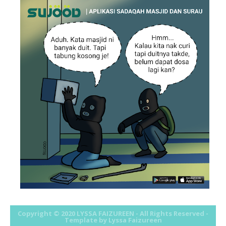
September
►
(16)
August
►
(31)
July
►
(45)
June
►
(13)
May
►
(2)
April
►
(1)
March
►
(7)
February
►
(7)
January
►
(4)
2014
►
(15)
2013
►
(32)
2012
►
(430)
2011
►
(569)
2010
►
(52)
Copyright © 2020
LYSSA FAIZUREEN
- All Rights Reserved -
Template by Lyssa Faizureen