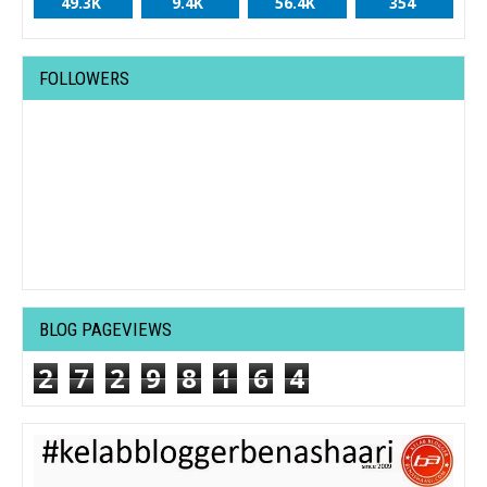
49.3K
9.4K
56.4K
354
FOLLOWERS
BLOG PAGEVIEWS
2
7
2
9
8
1
6
4