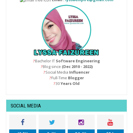
Bachelor IT
Software Engineering
?
Blog since
(Dec 2010 - 2022)
?
Social Media
Influencer
?
Full-Time
Blogger
?
30
Years Old
?
SOCIAL MEDIA