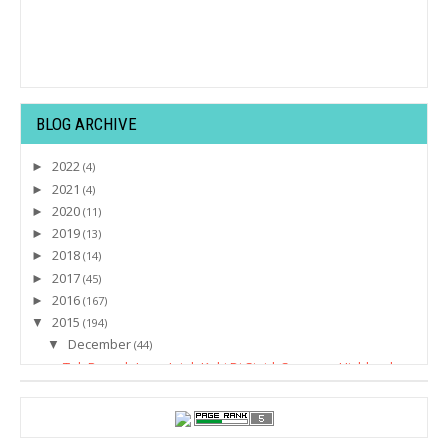
BLOG ARCHIVE
2022
►
(4)
2021
►
(4)
2020
►
(11)
2019
►
(13)
2018
►
(14)
2017
►
(45)
2016
►
(167)
2015
▼
(194)
December
▼
(44)
Tak Pernah Jemu Jejak Kaki Di Sini | Cameron Highland
'ABAH AKU GILE, NAK SAJA AKU TEMBAK KEPALA ORANG T...
Anak Ikan Paus Kelasa Mati Terdampar di Labuan
30 KEAJAIBAN SELAWAT KE ATAS NABI MUHAMMAD S.A.W