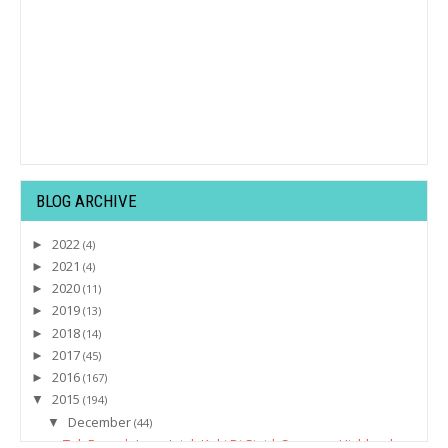
BLOG ARCHIVE
2022
►
(4)
2021
►
(4)
2020
►
(11)
2019
►
(13)
2018
►
(14)
2017
►
(45)
2016
►
(167)
2015
▼
(194)
December
▼
(44)
Tak Pernah Jemu Jejak Kaki Di Sini | Cameron Highland