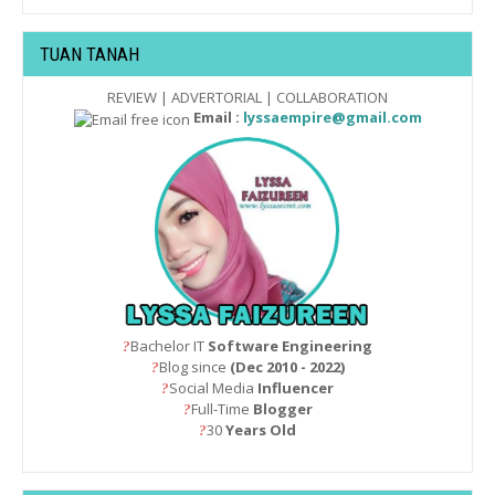
TUAN TANAH
REVIEW | ADVERTORIAL | COLLABORATION
Email :
lyssaempire@gmail.com
Bachelor IT
Software Engineering
?
Blog since
(Dec 2010 - 2022)
?
Social Media
Influencer
?
Full-Time
Blogger
?
30
Years Old
?