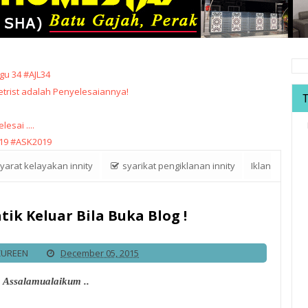
u 34 #AJL34
trist adalah Penyelesaiannya!
sai ....
19 #ASK2019
yarat kelayakan innity
syarikat pengiklanan innity
Iklan
ik Keluar Bila Buka Blog !
ZUREEN
December 05, 2015
Assalamualaikum ..