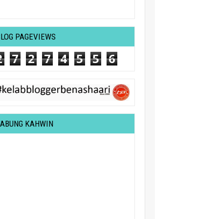
BLOG PAGEVIEWS
2
7
2
7
4
5
5
6
TABUNG KAHWIN