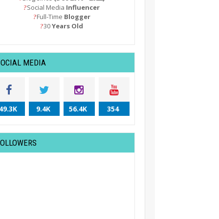
Social Media
Influencer
?
Full-Time
Blogger
?
30
Years Old
?
SOCIAL MEDIA
49.3K
9.4K
56.4K
354
FOLLOWERS