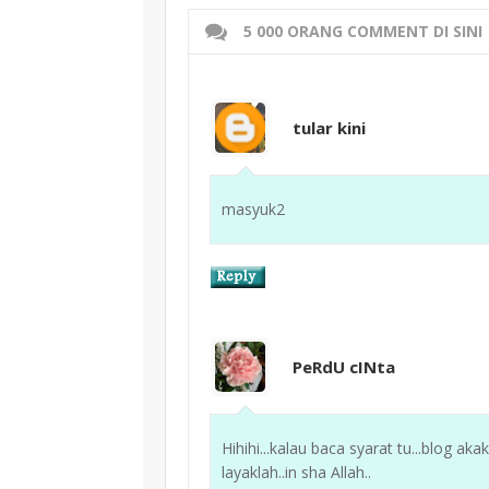
5 000 ORANG COMMENT DI SINI
tular kini
masyuk2
PeRdU cINta
Hihihi...kalau baca syarat tu...blog a
layaklah..in sha Allah..