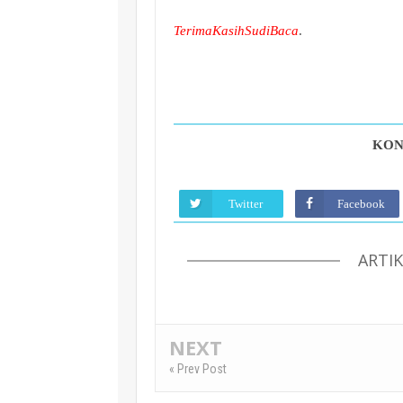
TerimaKasihSudiBaca
.
KON
Twitter
Facebook
ARTI
NEXT
« Prev Post