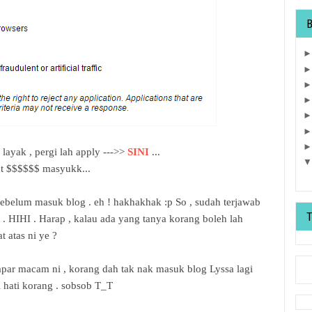
layak , pergi lah apply --->>
SINI
...
at $$$$$$ masyukk...
belum masuk blog . eh ! hakhakhak :p So , sudah terjawab
. HIHI . Harap , kalau ada yang tanya korang boleh lah
 atas ni ye ?
apar macam ni , korang dah tak nak masuk blog Lyssa lagi
i hati korang . sobsob T_T