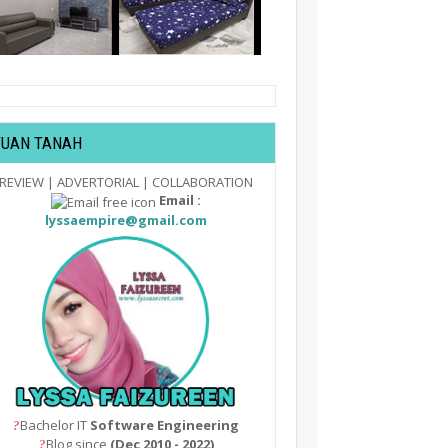
TUAN TANAH
REVIEW | ADVERTORIAL | COLLABORATION
Email :
lyssaempire@gmail.com
Bachelor IT
Software Engineering
?
Blog since
(Dec 2010 - 2022)
?