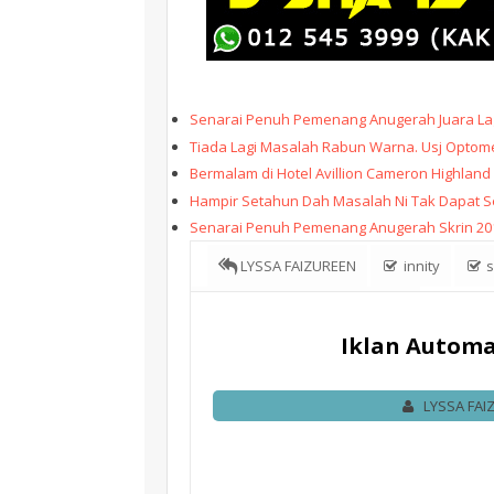
Senarai Penuh Pemenang Anugerah Juara Lag
Tiada Lagi Masalah Rabun Warna. Usj Optome
Bermalam di Hotel Avillion Cameron Highland
Hampir Setahun Dah Masalah Ni Tak Dapat Sele
Senarai Penuh Pemenang Anugerah Skrin 20
LYSSA FAIZUREEN
innity
s
Automatik Keluar Bila Buka Blog !
Iklan Automat
LYSSA FAI