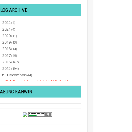
BLOG ARCHIVE
2022
►
(4)
2021
►
(4)
2020
►
(11)
2019
►
(13)
2018
►
(14)
2017
►
(45)
2016
►
(167)
2015
▼
(194)
December
▼
(44)
Tak Pernah Jemu Jejak Kaki Di Sini |
Cameron Highland
TABUNG KAHWIN
'ABAH AKU GILE, NAK SAJA AKU TEMBAK
KEPALA ORANG T...
Anak Ikan Paus Kelasa Mati Terdampar
di Labuan
30 KEAJAIBAN SELAWAT KE ATAS NABI
MUHAMMAD S.A.W
10 Cuti Panjang Di Malaysia Pada Tahun