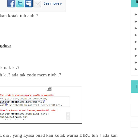
kan kotak tuh auh ?
aphics
k nak k .?
h k .? ada tak code mcm niyh .?
L dia , yang Lyssa buad kan kotak warna BIRU tuh ? ada kan