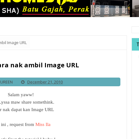
ambil Image URL
Cara nak ambil Image URL
ZUREEN
December 21, 2010
Salam yaww!
Lyssa maw share somethink.
r nak dapat kan Image URL
 ini , request from
Miss Ila