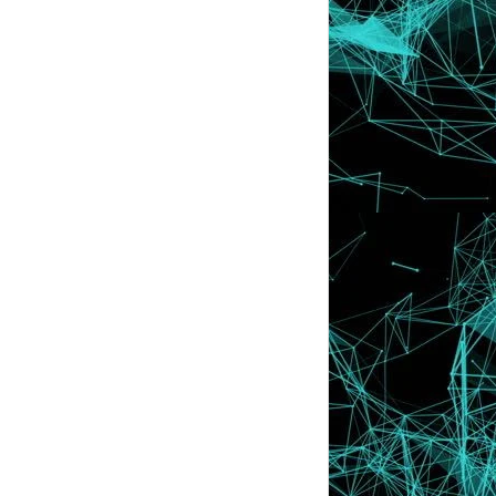
Contest : Edit Photo Battle
"Contest Muslimah Anggun 2"
Pertandingan Template Tercantik by
Gayahspears
Contest Blogger Doll..
Tutorial : Shadow Effect Dekat Post Title
And Sidebar
'Lucky Blogger Contest by Hahazirah'
Tutorial : Cute Icon Tepi Post Title
Pertandingan Blog Paling Superb !
Woot ! Budak ! Bangun !
..:: JOM MAIN SUDOKU CONTEST BY
LUFFY::..
Tutorial : Letak Ayat Di Bawah Setiap
Post
Tutorial : Moving Word Cursor
Tutorial : Cara nak ambil Image URL
To My Followers :)
Tutorial : Hide Shoutbox
Tutorial : Sparkling Cursor
Tutorial : Link Warna Pelangi