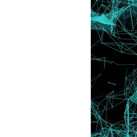
Tutorial : Buat Ayat Bergerak
Tutorial : Buat Ayat-Ayat Berkelip-Kelip
Tutorial : Centerkan Tajuk Post dan
Sidebar
Tutorial : Hilangkan Tarikh Kat Atas Post
Title
Tutorial : HOME icon untuk blog
Tutorial : Letak Icon Cute Sebelah
Comment
Tutorial : Facebook Like Button
Tutorial : Disable Right Click
Tutorial : Membuat scroll box
Tutorial : Favicon
Tutorial : Post Title Background
Tutorial : Sidebar Title Background
Me & My Teddy Bear Contest
To All Bloggers
Award Lagi !!!!
Wahh ! Dpt Award Lah !
Kontest Blog Terkemas
Driving
Lyssa Wif Cik Zana Dulcenia Affens :)