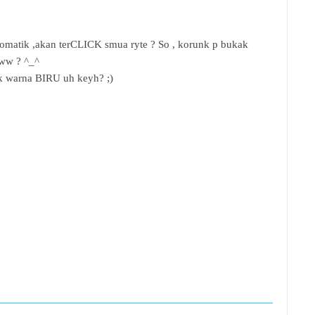
 automatik ,akan terCLICK smua ryte ? So , korunk p bukak
aww ? ^_^
ak warna BIRU uh keyh? ;)