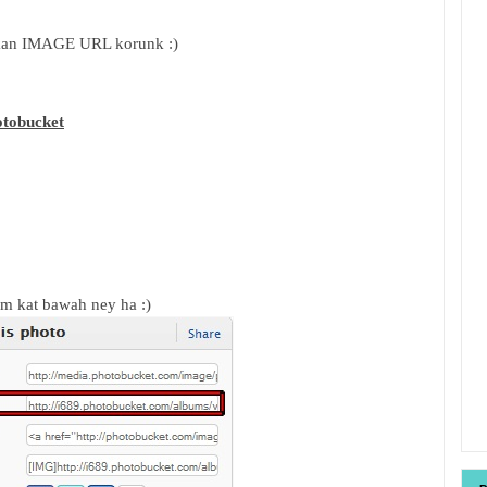
at kan IMAGE URL korunk :)
tobucket
am kat bawah ney ha :)