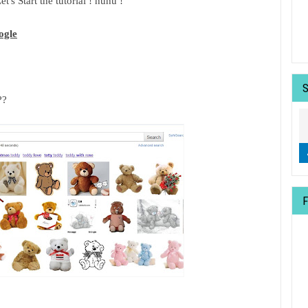
et's Start the tutorial ! huhu !
ogle
??