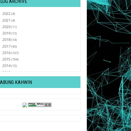
BLOG ARCHIVE
2022
►
(4)
2021
►
(4)
2020
►
(11)
2019
►
(13)
2018
►
(14)
2017
►
(45)
2016
►
(167)
2015
►
(194)
2014
►
(15)
2013
►
(32)
2012
►
(430)
TABUNG KAHWIN
2011
►
(569)
2010
▼
(52)
December
▼
(52)
Tahun Baru , Azam Baru !
Tutorial : About Me
'PEACE CONTEST' by EZAN IDMA
Contest Teka Amount
Kontest Blog Paling Kawaii