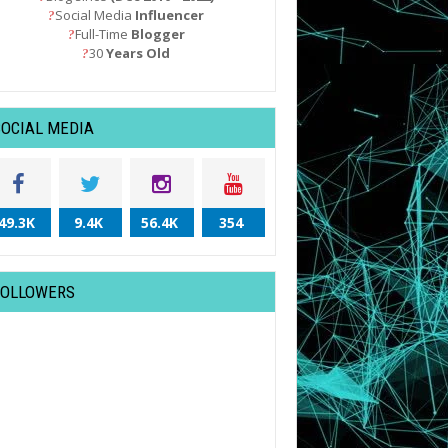
Social Media
Influencer
?
Full-Time
Blogger
?
30
Years Old
?
SOCIAL MEDIA
49.3K
9.4K
56.4K
354
FOLLOWERS