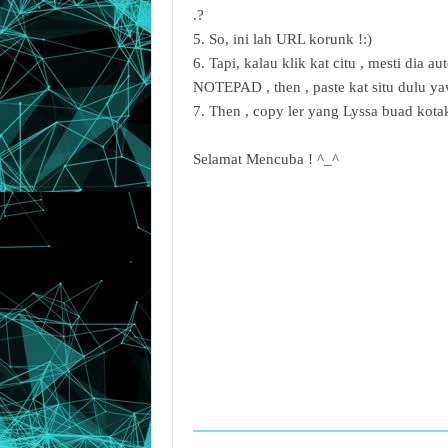
.?
5. So, ini lah URL korunk !:)
6. Tapi, kalau klik kat citu , mesti dia
NOTEPAD , then , paste kat situ dulu y
7. Then , copy ler yang Lyssa buad kot
Selamat Mencuba ! ^_^