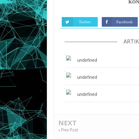
KON
Twitter
Facebook
ARTI
undefined
undefined
undefined
NEXT
« Prev Post