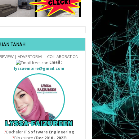
TUAN TANAH
REVIEW | ADVERTORIAL | COLLABORATION
Email :
lyssaempire@gmail.com
Bachelor IT
Software Engineering
?
Blog since
(Dec 2010 - 2022)
?