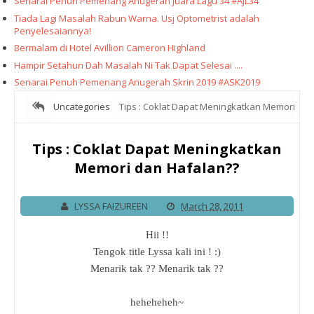
Senarai Penuh Pemenang Anugerah Juara Lagu 34 #AJL34
Tiada Lagi Masalah Rabun Warna. Usj Optometrist adalah
Penyelesaiannya!
Bermalam di Hotel Avillion Cameron Highland
Hampir Setahun Dah Masalah Ni Tak Dapat Selesai ....
Senarai Penuh Pemenang Anugerah Skrin 2019 #ASK2019
Uncategories
Tips : Coklat Dapat Meningkatkan Memori
dan Hafalan??
Tips : Coklat Dapat Meningkatkan
Memori dan Hafalan??
LYSSA FAIZUREEN
March 28, 2011
Hii !!
Tengok title Lyssa kali ini ! :)
Menarik tak ?? Menarik tak ??
heheheheh~