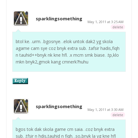
sparklingsomething
May 1, 2011 at 3:25 AM
delete
btol ke. .urm. .bgosnye. .elok untok dak2 yg skola
agame cam sye coz bnyk extra sub. .tafsir hadis,fiqh
n tauhid++bnyk nk kne hfl. .x mcm smk biase. .tp,klo
mkn bnyk2,gmok kang cmnerk?huhu
sparklingsomething
May 1, 2011 at 3:30 AM
delete
bgos tok dak skola game cm saia. .coz bnyk extra
sub. .tfsir n hdis,tauhid n fiqh. .so,bnyk la yg kne hfl