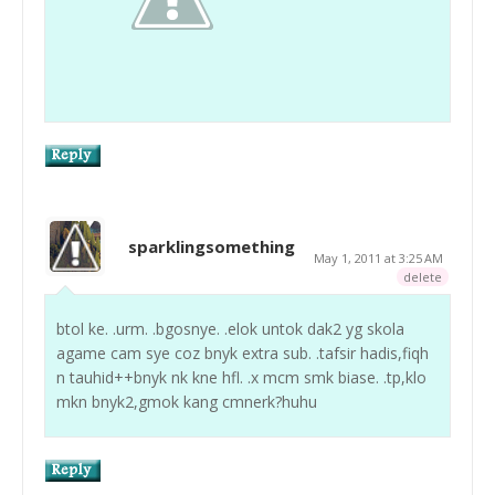
sparklingsomething
May 1, 2011 at 3:25 AM
delete
btol ke. .urm. .bgosnye. .elok untok dak2 yg skola
agame cam sye coz bnyk extra sub. .tafsir hadis,fiqh
n tauhid++bnyk nk kne hfl. .x mcm smk biase. .tp,klo
mkn bnyk2,gmok kang cmnerk?huhu