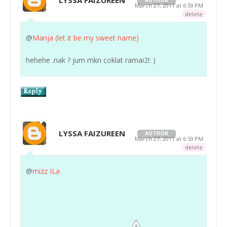
AUTHOR
March 27, 2011 at 6:59 PM
delete
@
Manja (let it be my sweet name)
hehehe .nak ? jum mkn coklat ramai2!: )
LYSSA FAIZUREEN
AUTHOR
March 27, 2011 at 6:59 PM
delete
@
mizz ILa