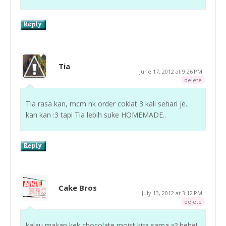
Tia
June 17, 2012 at 9:26 PM
delete
Tia rasa kan, mcm nk order coklat 3 kali sehari je..
kan kan :3 tapi Tia lebih suke HOMEMADE..
Cake Bros
July 13, 2012 at 3:12 PM
delete
kalau makan kek chocolate moist kira sama x? hehe!