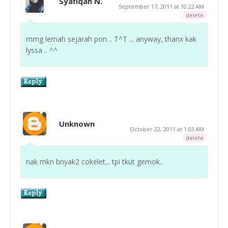
Syafiqah N.
September 17, 2011 at 10:22 AM
delete
mmg lemah sejarah pon .. T^T ... anyway, thanx kak
lyssa .. ^^
Unknown
October 22, 2011 at 1:03 AM
delete
nak mkn bnyak2 cokelet... tpi tkut gemok..