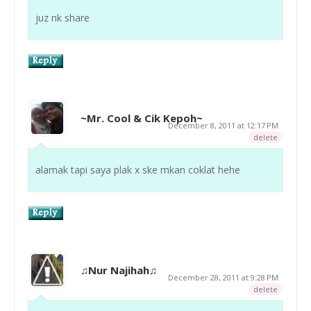
juz nk share
~Mr. Cool & Cik Kepoh~
December 8, 2011 at 12:17 PM
delete
alamak tapi saya plak x ske mkan coklat hehe
♫Nur Najihah♫
December 28, 2011 at 9:28 PM
delete