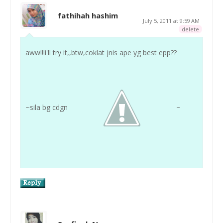
fathihah hashim
July 5, 2011 at 9:59 AM
delete
aww!!!i'll try it,,btw,coklat jnis ape yg best epp??
~sila bg cdgn
~