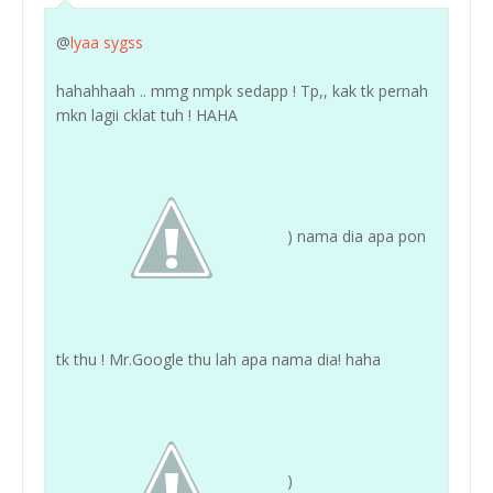
@
lyaa sygss
hahahhaah .. mmg nmpk sedapp ! Tp,, kak tk pernah
mkn lagii cklat tuh ! HAHA
) nama dia apa pon
tk thu ! Mr.Google thu lah apa nama dia! haha
)