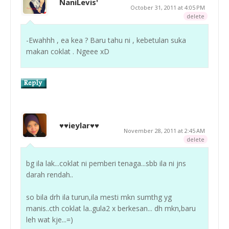
NaniLevis'
October 31, 2011 at 4:05 PM
delete
-Ewahhh , ea kea ? Baru tahu ni , kebetulan suka
makan coklat . Ngeee xD
♥♥ieylar♥♥
November 28, 2011 at 2:45 AM
delete
bg ila lak...coklat ni pemberi tenaga...sbb ila ni jns
darah rendah..
so bila drh ila turun,ila mesti mkn sumthg yg
manis..cth coklat la..gula2 x berkesan... dh mkn,baru
leh wat kje...=)