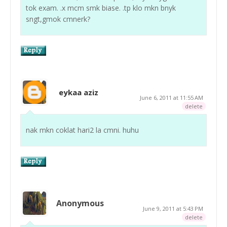
tok exam. .x mcm smk biase. .tp klo mkn bnyk
sngt,gmok cmnerk?
eykaa aziz
June 6, 2011 at 11:55 AM
delete
nak mkn coklat hari2 la cmni. huhu
Anonymous
June 9, 2011 at 5:43 PM
delete