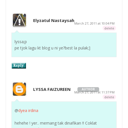
Elyzatul Nastaysah
March 27, 2011 at 10:04 PM
delete
lyssa;p
pe tjok lagu kt blog u ni ye?best la pulak;]
LYSSA FAIZUREEN
AUTHOR
March 27, 2011 at 11:37 PM
delete
@
dyea irdina
hehehe ! yer.. memang tak dinafikan !! Coklat