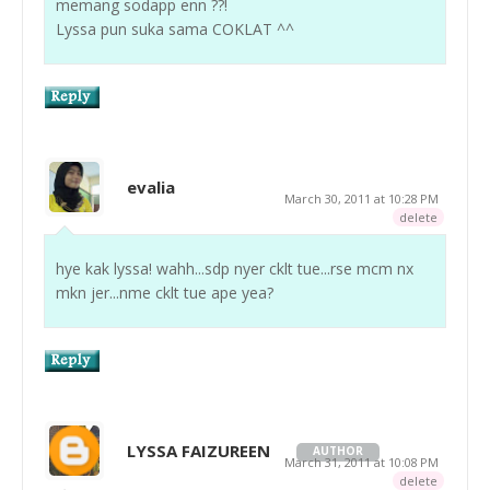
memang sodapp enn ??!
Lyssa pun suka sama COKLAT ^^
evalia
March 30, 2011 at 10:28 PM
delete
hye kak lyssa! wahh...sdp nyer cklt tue...rse mcm nx
mkn jer...nme cklt tue ape yea?
LYSSA FAIZUREEN
AUTHOR
March 31, 2011 at 10:08 PM
delete