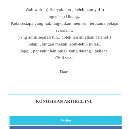
Wah wah ! :) Banyak kan , kelebihannya! :)
ngee!~ :) Okeng..
Pada sesiapa yang nak tingkatkan memori . terutama pelajar
sekolah ..
yang amik sejarah tuh.. boleh lah amalkan ! hehe!:)
Tetapi , jangan makan lebih-lebih pulak..
Japgi , penyakit lain pulak yang datang ! hehehe.
Chill yea~
Daa~
KONGSIKAN ARTIKEL INI..
Twitter