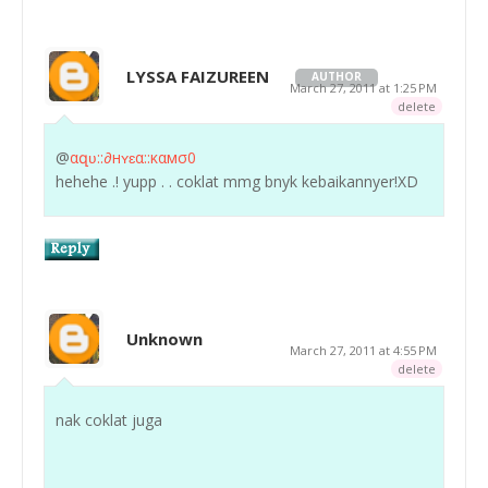
LYSSA FAIZUREEN
AUTHOR
March 27, 2011 at 1:25 PM
delete
@
αզʋ::∂нʏɛα::καмσ0
hehehe .! yupp . . coklat mmg bnyk kebaikannyer!XD
Unknown
March 27, 2011 at 4:55 PM
delete
nak coklat juga