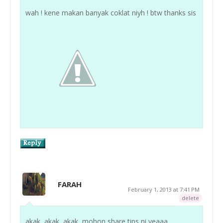
wah ! kene makan banyak coklat niyh ! btw thanks sis
FARAH
February 1, 2013 at 7:41 PM
delete
akak, akak, akak, mohon share tips ni yeaaa