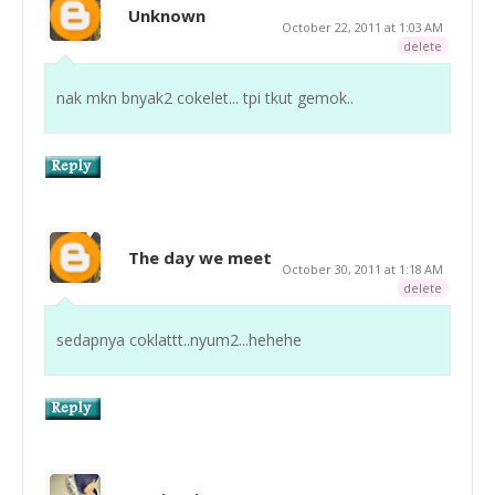
Unknown
October 22, 2011 at 1:03 AM
delete
nak mkn bnyak2 cokelet... tpi tkut gemok..
The day we meet
October 30, 2011 at 1:18 AM
delete
sedapnya coklattt..nyum2...hehehe