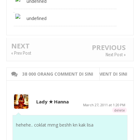
undefined
undefined
NEXT
PREVIOUS
« Prev Post
Next Post »
38 000 ORANG COMMENT DI SINI
WRITE 000 ORANG COMMENT DI SINI
Lady ★ Hanna
March 27, 2011 at 1:20 PM
delete
hehehe.. coklat mmg beshh kn kak lisa