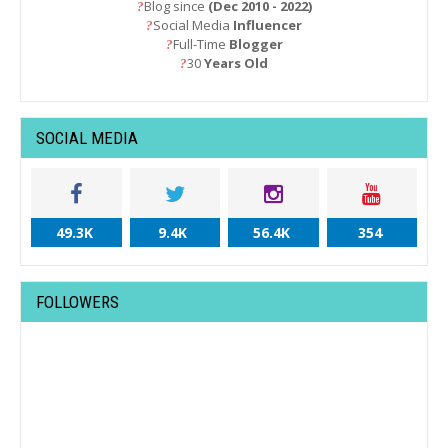
Blog since
(Dec 2010 - 2022)
?
Social Media
Influencer
?
Full-Time
Blogger
?
30
Years Old
?
SOCIAL MEDIA
49.3K
9.4K
56.4K
354
FOLLOWERS