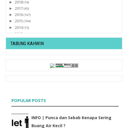
2018
►
(14)
2017
►
(45)
2016
►
(167)
2015
►
(194)
2014
►
(15)
2013
►
(32)
2012
►
(430)
TABUNG KAHWIN
2011
▼
(569)
December
►
(82)
November
►
(47)
October
►
(77)
September
►
(30)
August
►
(37)
July
▼
(30)
Keputusan GiveAway : "One Klik One Present by Lyss...
Hadiah Tambahan Untuk 1st GA LyssaSecret
POPULAR POSTS
Senarai Nama Perserta : 1st GiveAway by Lyssasecret
Pengumuman Penutupan 1st GiveAway "One Klik One
Pr...
INFO | Punca dan Sebab Kenapa Sering
1st GiveAway by Lyssasecret
Buang Air Kecil ?
Lyssa Di Kem Jejak Menara USM 2011