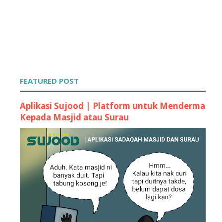
Mama , Serius ke Ni ?
Sedapp Ooo Choco Dip !
Contest : Watermark Untuk Darkbatman
June
►
(43)
May
►
(31)
April
►
(30)
March
►
(45)
FEATURED POST
February
►
(62)
January
►
(55)
Aplikasi Sujood | Platform untuk Menderma
2010
►
(52)
Kepada Masjid atau Surau