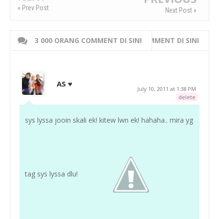
« Prev Post
Next Post »
3 000 ORANG COMMENT DI SINI
WRITE 000 ORANG COMMENT DI SINI
AS ♥
July 10, 2011 at 1:38 PM
delete
sys lyssa jooin skali ek! kitew lwn ek! hahaha.. mira yg
tag sys lyssa dlu!