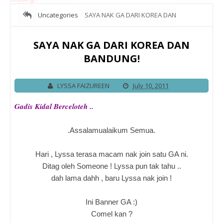
Uncategories
SAYA NAK GA DARI KOREA DAN
BANDUNG!
SAYA NAK GA DARI KOREA DAN
BANDUNG!
LYSSA FAIZUREEN
July 10, 2011
Gadis Kidal Berceloteh ..
.Assalamualaikum Semua.
Hari , Lyssa terasa macam nak join satu GA ni.
Ditag oleh Someone ! Lyssa pun tak tahu ..
dah lama dahh , baru Lyssa nak join !
Ini Banner GA :)
Comel kan ?