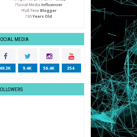
Social Media
Influencer
?
Full-Time
Blogger
?
30
Years Old
?
SOCIAL MEDIA
49.3K
9.4K
56.4K
354
FOLLOWERS