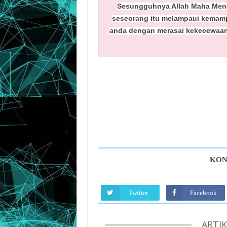
Sesungguhnya Allah Maha Menge
seseorang itu melampaui kemamp
anda dengan merasai kekecewaan
KON
Twitter
Facebook
ARTI