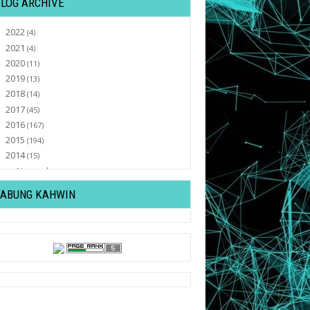
BLOG ARCHIVE
2022
►
(4)
2021
►
(4)
2020
►
(11)
2019
►
(13)
2018
►
(14)
2017
►
(45)
2016
►
(167)
2015
►
(194)
2014
▼
(15)
November
►
(1)
September
►
(2)
TABUNG KAHWIN
August
►
(2)
July
►
(1)
February
►
(1)
January
▼
(8)
Capture Moment With AwanTona
Senarai Pemenang Anugerah Juara
Lagu 28 (2014)
♥ 10 Kenapa Jodoh Anda Lambat Datang