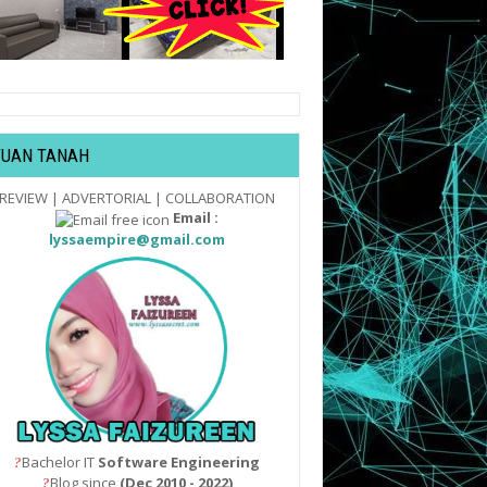
TUAN TANAH
REVIEW | ADVERTORIAL | COLLABORATION
Email :
lyssaempire@gmail.com
Bachelor IT
Software Engineering
?
Blog since
(Dec 2010 - 2022)
?