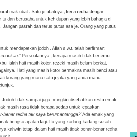
parah nak ubat . Satu je ubatnya , kena redha dengan
tu dan berusaha untuk kehidupan yang lebih bahagia di
. Jangan pasrah dan terus putus asa je. Orang yang putus
tuk mendapatkan jodoh . Allah s.w.t. telah berfirman:
kenankan.”
Persoalannya , kenapa masih tidak bertemu
bul ialah hati masih kotor, rezeki masih belum berkat,
ainya. Hati yang masih kotor bermakna masih benci atau
 hati korang yang mana satu jejaka yang anda mahu.
etunjuk.
. Jodoh tidak sampai juga mungkin disebabkan restu emak
k masih rasa tidak berapa sedap untuk lepaskan
r-benar redha tak saya berumahtangga?’
Ada emak yang
anak bongsu apatah lagi. Itu yang kadang-kadang susah
a kahwin tetapi dalam hati masih tidak benar-benar redha
rumit .