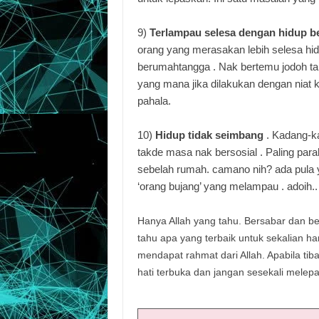
9)
Terlampau selesa dengan hidup b
orang yang merasakan lebih selesa hidu
berumahtangga . Nak bertemu jodoh ta
yang mana jika dilakukan dengan niat 
pahala.
10)
Hidup tidak seimbang
.
Kadang-ka
takde masa nak bersosial . Paling para
sebelah rumah. camano nih? ada pula y
‘orang bujang’ yang melampau . adoih.
Hanya Allah yang tahu. Bersabar dan b
tahu apa yang terbaik untuk sekalian 
mendapat rahmat dari Allah. Apabila ti
hati terbuka dan jangan sesekali melepa