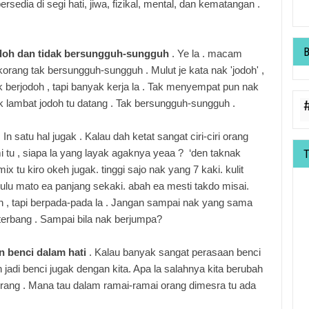
sedia di segi hati, jiwa, fizikal, mental, dan kematangan .
odoh dan tidak bersungguh-sungguh
. Ye la . macam
orang tak bersungguh-sungguh . Mulut je kata nak 'jodoh' ,
k berjodoh , tapi banyak kerja la . Tak menyempat pun nak
tak lambat jodoh tu datang . Tak bersungguh-sungguh .
 In satu hal jugak . K
alau dah ketat sangat ciri-ciri orang
i tu , siapa la yang layak agaknya yeaa ? ‘den taknak
ix tu kiro okeh jugak. tinggi sajo nak yang 7 kaki. kulit
bulu mato ea panjang sekaki. abah ea mesti takdo misai.
h , tapi berpada-pada la . J
angan sampai nak yang sama
erbang . Sampai bila nak berjumpa?
n benci dalam hati
.
Kalau banyak sangat perasaan benci
 jadi benci jugak dengan kita. Apa la salahnya kita berubah
rang . Mana tau dalam ramai-ramai orang dimesra tu ada