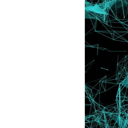
?
♥ 10 Pantang Mulut Lelaki
Pemenang-Pemenang GiveAway
Sehingga RM1000 AngPow
Cara Meluahkan Perasaan ♥
Pelbagai Jenis Socks di satumakna4u !
Giveaway : Sehingga RM1,000 Ang Pow !
2013
►
(32)
2012
►
(430)
2011
►
(569)
2010
►
(52)