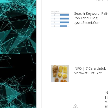
'Seacrh Keyword' Pali
Popular di Blog
LyssaSecret.Com
INFO | 7 Cara Untuk
Merawat Cirit Birit
I
| 
M
a