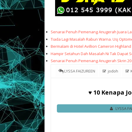
Senarai Penuh Pemenang Anugerah Juara Lag
Tiada Lagi Masalah Rabun Warna. Usj Optome
Bermalam di Hotel Avillion Cameron Highland
Hampir Setahun Dah Masalah Ni Tak Dapat Sele
Senarai Penuh Pemenang Anugerah Skrin 20
LYSSA FAIZUREEN
jodoh
K
sebab jodoh lambat datang .
tips
♥
♥ 10 Kenapa J
LYSSA FA