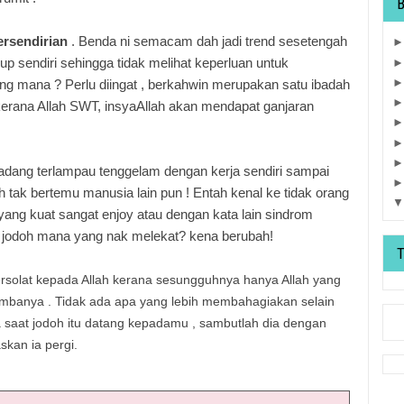
ersendirian
.
Benda ni semacam dah jadi trend sesetengah
p sendiri sehingga tidak melihat keperluan untuk
ng mana ? Perlu diingat , berkahwin merupakan satu ibadah
kerana Allah SWT, insyaAllah akan mendapat ganjaran
dang terlampau tenggelam dengan kerja sendiri sampai
h tak bertemu manusia lain pun ! Entah kenal ke tidak orang
ang kuat sangat enjoy atau dengan kata lain sindrom
. jodoh mana yang nak melekat? kena berubah!
ersolat kepada Allah kerana sesungguhnya hanya Allah yang
hambanya . Tidak ada apa yang lebih membahagiakan selain
ba saat jodoh itu datang kepadamu , sambutlah dia dengan
skan ia pergi.