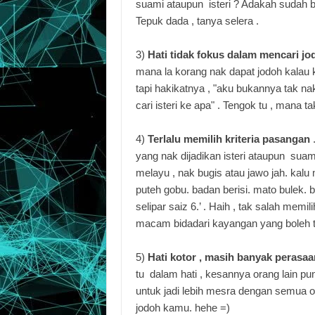
suami ataupun isteri ? Adakah sudah ber
Tepuk dada , tanya selera .
3)
Hati tidak fokus dalam mencari j
mana la korang nak dapat jodoh kalau k
tapi hakikatnya , "aku bukannya tak na
cari isteri ke apa" . Tengok tu , mana 
4)
Terlalu memilih kriteria pasangan
.
yang nak dijadikan isteri ataupun suam
melayu , nak bugis atau jawo jah. kalu m
puteh gobu. badan berisi. mato bulek. 
selipar saiz 6.’ . Haih , tak salah memili
macam bidadari kayangan yang boleh t
5)
Hati kotor , masih banyak perasaa
tu dalam hati , kesannya orang lain pun
untuk jadi lebih mesra dengan semua o
jodoh kamu. hehe =)