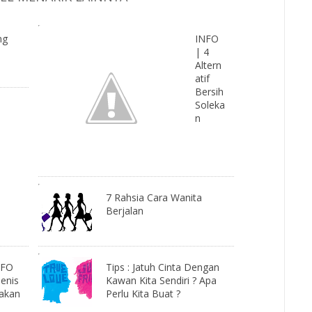
ng
INFO
| 4
Altern
atif
Bersih
Soleka
n
7 Rahsia Cara Wanita
Berjalan
NFO
Tips : Jatuh Cinta Dengan
Jenis
Kawan Kita Sendiri ? Apa
akan
Perlu Kita Buat ?
n