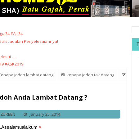
u 34 #AJL34
trist adalah Penyelesaiannya!
sai ....
19 #ASK2019
enapa jodoh lambat datang
kenapa jodoh tak datang
 10 Kenapa Jodoh Anda Lambat Datang ?
odoh Anda Lambat Datang ?
IZUREEN
January 25, 2014
.Assalamualaikum
♥