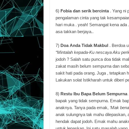
6)
Fobia dan serik bercinta
.
Yang ni 
pengalaman cinta yang tak kesampaian 
hari muka . yeah! Semangat kena ada .
asa takkan berjaya..
7)
Doa
Anda Tidak Makbul
. Berdoa un
“Mintalah kepada-Ku nescaya Aku per
jodoh ? Salah satu punca doa tidak mak
zakat masih belum sempurna dan sebag
sakit hati pada orang. Juga , tetapkan
Lakukan solat Istikharah untuk diberi p
8)
Restu
Ibu Bapa Belum Sempurna
bapak yang tidak sempurna. Emak bapa
anaknya. Tanya pada emak,
‘Mak bena
anak sulungnya tak mahu dilepaskan, 
hendak dapat jodoh. Emak mahu anakny
untuk lepaskan. Ini satu masalah yang 