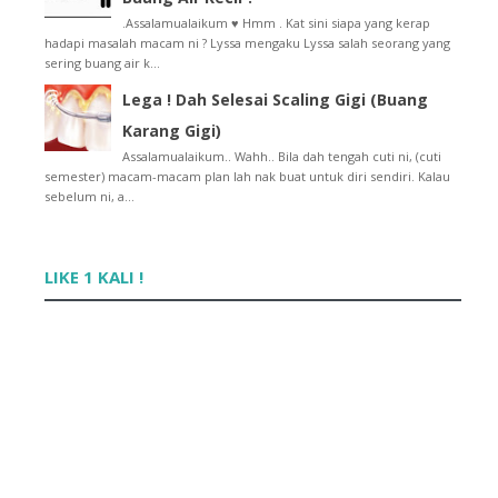
Tutorial : Cara Nak Buat Sticky Post Di Blog
.Assalamualaikum ♥ Hmm . Kat sini siapa yang kerap
Raya Giveaway: Jualan Raya Meletop 2015
hadapi masalah macam ni ? Lyssa mengaku Lyssa salah seorang yang
sering buang air k...
Tips : Tulisan Atau Font Yang Sesuai Untuk Entry B...
Warna Pink & Purple Membuatkan Lyssa Lebih Confident
Lega ! Dah Selesai Scaling Gigi (Buang
May
►
(2)
Karang Gigi)
April
►
(1)
Assalamualaikum.. Wahh.. Bila dah tengah cuti ni, (cuti
March
►
(7)
semester) macam-macam plan lah nak buat untuk diri sendiri. Kalau
February
►
(7)
sebelum ni, a...
January
►
(4)
2014
►
(15)
2013
►
(32)
LIKE 1 KALI !
2012
►
(430)
2011
►
(569)
2010
►
(52)