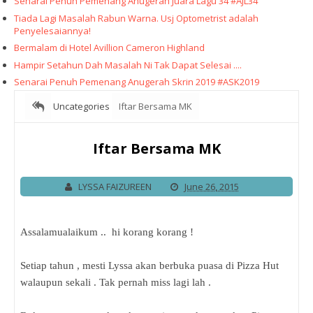
Senarai Penuh Pemenang Anugerah Juara Lagu 34 #AJL34
Tiada Lagi Masalah Rabun Warna. Usj Optometrist adalah
Penyelesaiannya!
Bermalam di Hotel Avillion Cameron Highland
Hampir Setahun Dah Masalah Ni Tak Dapat Selesai ....
Senarai Penuh Pemenang Anugerah Skrin 2019 #ASK2019
Uncategories
Iftar Bersama MK
Iftar Bersama MK
LYSSA FAIZUREEN
June 26, 2015
Assalamualaikum .. hi korang korang !
Setiap tahun , mesti Lyssa akan berbuka puasa di Pizza Hut
walaupun sekali . Tak pernah miss lagi lah .