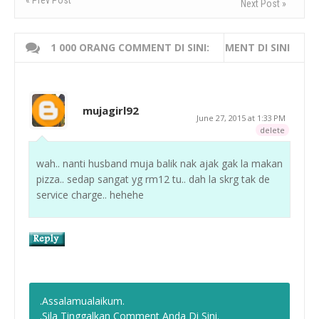
« Prev Post
Next Post »
1 000 ORANG COMMENT DI SINI:
WRITE 000 ORANG COMMENT DI SINI
mujagirl92
June 27, 2015 at 1:33 PM
delete
wah.. nanti husband muja balik nak ajak gak la makan
pizza.. sedap sangat yg rm12 tu.. dah la skrg tak de
service charge.. hehehe
.Assalamualaikum.
.Sila Tinggalkan Comment Anda Di Sini.