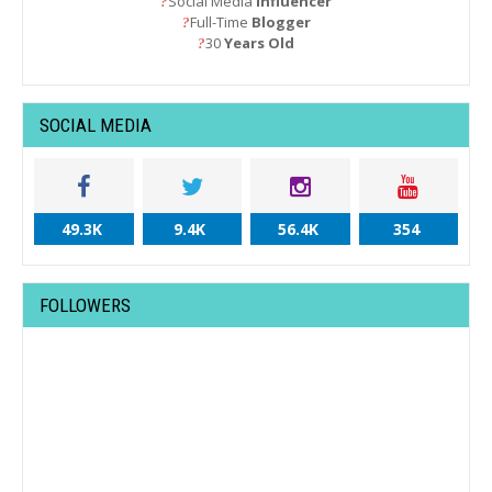
Social Media
Influencer
?
Full-Time
Blogger
?
30
Years Old
?
SOCIAL MEDIA
49.3K
9.4K
56.4K
354
FOLLOWERS