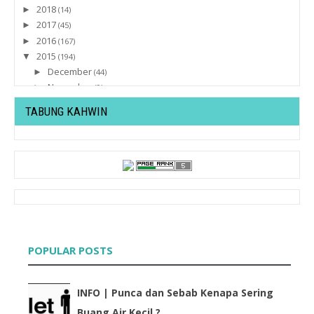
2018
►
(14)
2017
►
(45)
2016
►
(167)
2015
▼
(194)
December
►
(44)
November
►
(9)
October
►
(15)
TABUNG KAHWIN
September
►
(16)
August
►
(31)
July
►
(45)
June
▼
(13)
Tutorial : Letak Send Button Di Blog
#CABARAN20HARI | Menu Wajib Bulan Puasa
#CABARAN20HARI | Resepi Hidangan Sahur Paling
Ringkas
#CABARAN20HARI | Pengalaman Sahur
POPULAR POSTS
#CABARAN20HARI | Apa Erti Puasa Pada Anda
Carta Paling HOT Setiap Bulan Di Blog Lyssasecret.Com
Iftar Bersama MK
INFO | Punca dan Sebab Kenapa Sering
Paling "Runsing" Tinggal Di Apartment Bila .....
Buang Air Kecil ?
Frustrated + Disappointed