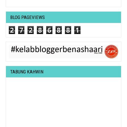
BLOG PAGEVIEWS
2
7
2
8
6
8
8
1
TABUNG KAHWIN