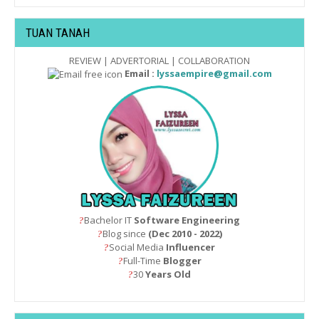
TUAN TANAH
REVIEW | ADVERTORIAL | COLLABORATION
Email :
lyssaempire@gmail.com
Bachelor IT
Software Engineering
?
Blog since
(Dec 2010 - 2022)
?
Social Media
Influencer
?
Full-Time
Blogger
?
30
Years Old
?