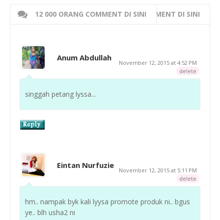
12 000 ORANG COMMENT DI SINI
WRITE 000 ORANG COMMENT DI SINI
Anum Abdullah
November 12, 2015 at 4:52 PM
delete
singgah petang lyssa...
Eintan Nurfuzie
November 12, 2015 at 5:11 PM
delete
hm.. nampak byk kali lyysa promote produk ni.. bgus
ye.. blh usha2 ni