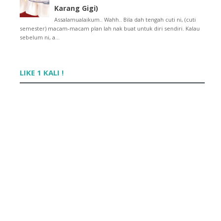
2014
►
(15)
Karang Gigi)
2013
►
(32)
Assalamualaikum.. Wahh.. Bila dah tengah cuti ni, (cuti
2012
►
(430)
semester) macam-macam plan lah nak buat untuk diri sendiri. Kalau
sebelum ni, a...
2011
►
(569)
2010
►
(52)
LIKE 1 KALI !