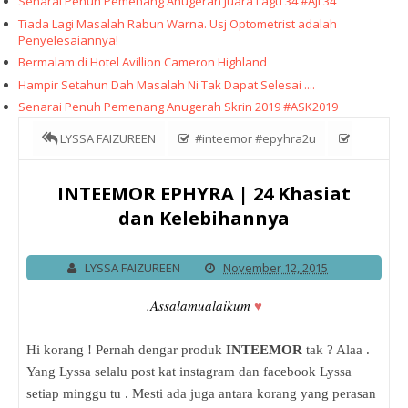
Senarai Penuh Pemenang Anugerah Juara Lagu 34 #AJL34
Tiada Lagi Masalah Rabun Warna. Usj Optometrist adalah
Penyelesaiannya!
Bermalam di Hotel Avillion Cameron Highland
Hampir Setahun Dah Masalah Ni Tak Dapat Selesai ....
Senarai Penuh Pemenang Anugerah Skrin 2019 #ASK2019
LYSSA FAIZUREEN
#inteemor #epyhra2u
ephyra
inteemor
Produk Review
Review
INTEEMOR EPHYRA | 24 Khasiat
dan Kelebihannya
Produk
INTEEMOR EPHYRA | 24 Khasiat dan Kelebihannya
LYSSA FAIZUREEN
November 12, 2015
.Assalamualaikum
♥
Hi korang ! Pernah dengar produk
INTEEMOR
tak ? Alaa .
Yang Lyssa selalu post kat instagram dan facebook Lyssa
setiap minggu tu . Mesti ada juga antara korang yang perasan