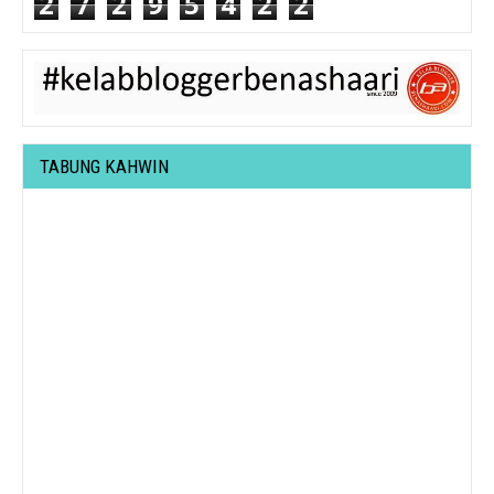
2
7
2
9
5
4
2
2
TABUNG KAHWIN