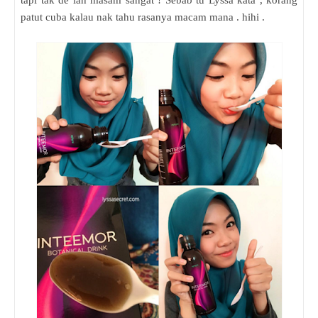
tapi tak de lah masam sangat ! Sebab tu Lyssa kata , korang
patut cuba kalau nak tahu rasanya macam mana . hihi .