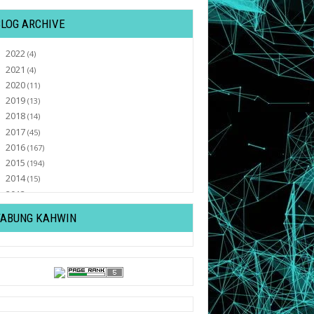
BLOG ARCHIVE
2022
►
(4)
2021
►
(4)
2020
►
(11)
2019
►
(13)
2018
►
(14)
2017
►
(45)
2016
►
(167)
2015
►
(194)
2014
►
(15)
2013
►
(32)
2012
►
(430)
TABUNG KAHWIN
2011
▼
(569)
December
►
(82)
November
►
(47)
October
►
(77)
September
►
(30)
August
►
(37)