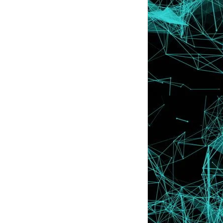
July
►
(30)
June
►
(43)
May
►
(31)
April
►
(30)
March
►
(45)
February
►
(62)
January
▼
(55)
Banner Baru Lyssa !!
Tutorial : Create Read More
Tutorial : Floating Button
Tutorial : Letak Kesan Salji Pada Blog
Tutorial : Hilang Navigation Bar
Edit Photo Contest
Contest Teka Senyuman ;)
Alhamdulillah :)
Harap Maaf !!!
Kontest Blog Cun.Lawo. dan Kemas
Kontest Blog Tercantik
Contest Blog Paling Hebat
1st GA Pearl by Moon
Cemburu Buta !!