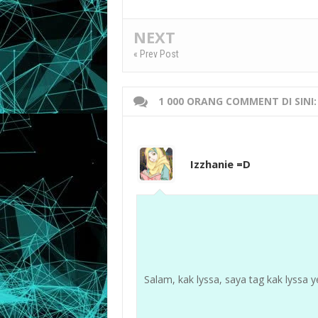
NEXT
« Prev Post
1 000 ORANG COMMENT DI SINI:
Izzhanie =D
Salam, kak lyssa, saya tag kak lyssa ye