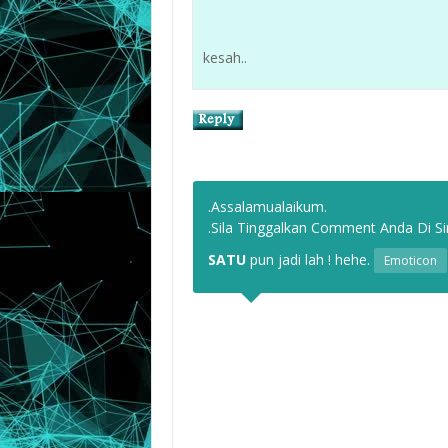
kesah..
.Assalamualaikum.
.Sila Tinggalkan Comment Anda Di Sin
SATU
pun jadi lah ! hehe.
Emoticon