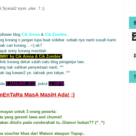
i Syarat2 nyer ,oke ? ;)
follower blog
Cik Ainna
&
Cik Zombie
..
log korang n jangan lupa buat sidebar. sebab nye nanti susah kami
nak cari korang... =) ok?
ajuk entry korang mestilah
AWAY by Cik Ainna & Cik Zombie"
link korang dekat salah satu blog penganjur taw..
ang nak sahkan penyertaan nanti..^^
nak tag kawan2 ye..taknak pon takpe..^^
ada
5 JANUARI 2011
, pukul
11.59PM
..
mEnTaRa MasA MasiH Ada! ;)
umayan untuk 3 orang peserta:
a yang gerenti lawa and chumel!
kan ditulis pada cenderahati tu..Glamor bukan?? (^_^)
pa voucher khas dari Watson ataupun Topup..