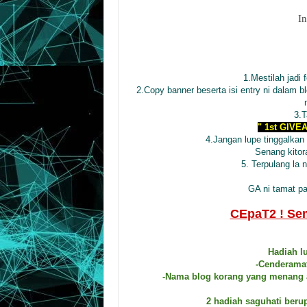
In
1.Mestilah jadi 
2.Copy banner beserta isi entry ni dalam b
3.T
" 1st GIVE
4.Jangan lupe tinggalkan 
Senang kitor
5. Terpulang la 
GA ni tamat p
CEpaT2 ! Se
Hadiah l
-Cenderamat
-Nama blog korang yang menang a
2 hadiah saguhati beru