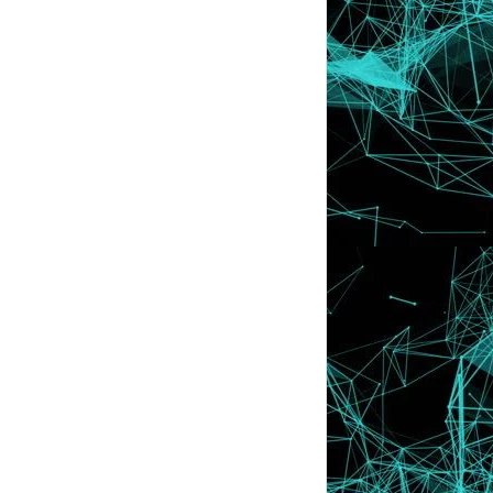
Lyssa Menang Domain GA Template
Tercantik By Gayah...
Betul ke Lelaki Lebih Ego Daripada
Perempuan ?
Lelaki Memilih Pasangan Wanita Dari
Segi Apa ??
Award for My 500th Follower :)
Furious + Sad = Lyssa
::" Why You So Like That Ah?"::
Edit Photo Contest by Hajar
Headerku Bertukar Lagi ??
Contest Foto Cute ! ^_^
Attention : To All Bloggers !! :)
Contest Jelingan Manja
Headerku Sudah Bertukar !
Kontest Blog Paling Comel
Tutorial : Menukar Home , Older + Newer
Post kepad...
Tutorial : Ubah Warna Highlight
Tutorial : Letak Copyright
Tutorial : Button Show-Hide Spoiler
Tutorial : Background Berbeza Pada