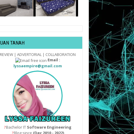
TUAN TANAH
REVIEW | ADVERTORIAL | COLLABORATION
Email :
lyssaempire@gmail.com
Bachelor IT
Software Engineering
?
Blog since
(Dec 2010 - 2022)
?