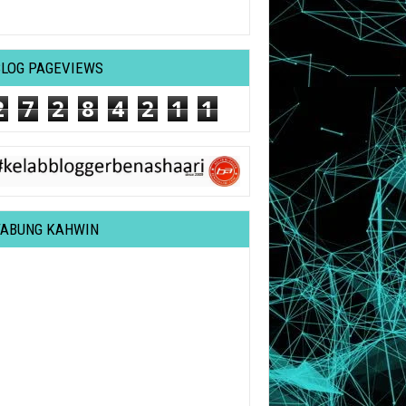
BLOG PAGEVIEWS
2
7
2
8
4
2
1
1
TABUNG KAHWIN