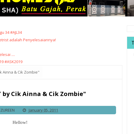
u 34 #AJL34
trist adalah Penyelesaiannya!
sai ....
19 #ASK2019
k Ainna & Cik Zombie"
 by Cik Ainna & Cik Zombie"
IZUREEN
January 05, 2011
Hellow!