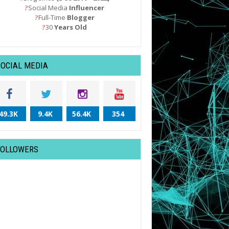
Social Media
Influencer
?
Full-Time
Blogger
?
30
Years Old
?
SOCIAL MEDIA
49.3K
9.4K
56.4K
354
FOLLOWERS