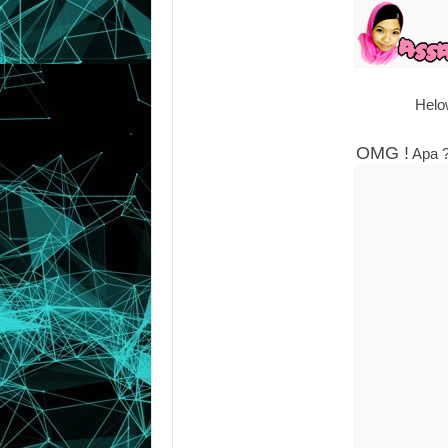
Helo
OMG !
Apa ?