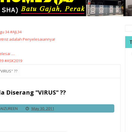
u 34 #AJL34
trist adalah Penyelesaiannya!
sai ....
19 #ASK2019
"VIRUS" ??
a Diserang "VIRUS" ??
FAIZUREEN
May 30, 2011