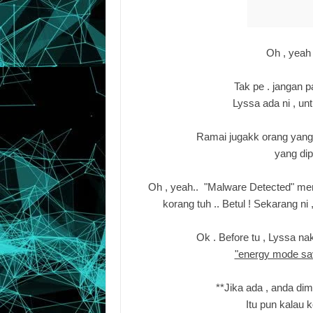
Oh , yeah
Tak pe . jangan p
Lyssa ada ni , unt
Ramai jugakk orang yan
yang dip
Oh , yeah..
"Malware Detected" mer
korang tuh .. Betul ! Sekarang 
Ok . Before tu , Lyssa na
"energy mode sa
**Jika ada , anda di
Itu pun kalau k