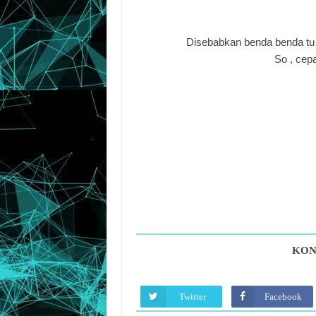
Disebabkan benda benda tu l
So , cepa
KON
Twitter
Facebook