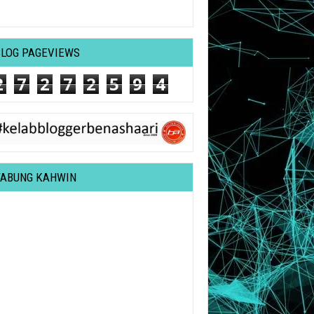
BLOG PAGEVIEWS
2
7
2
7
2
5
9
4
TABUNG KAHWIN