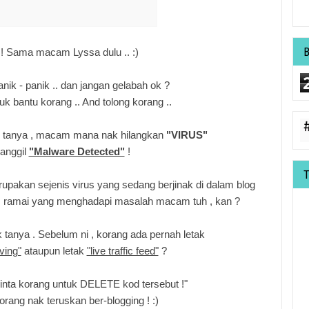
 ! Sama macam Lyssa dulu .. :)
anik - panik .. dan jangan gelabah ok ?
uk bantu korang .. And tolong korang ..
g tanya , macam mana nak hilangkan
"VIRUS"
anggil
"Malware Detected"
!
upakan sejenis virus yang sedang berjinak di dalam blog
ni , ramai yang menghadapi masalah macam tuh , kan ?
k tanya . Sebelum ni , korang ada pernah letak
ving"
ataupun letak
"live traffic feed"
?
minta korang untuk DELETE kod tersebut !"
orang nak teruskan ber-blogging ! :)