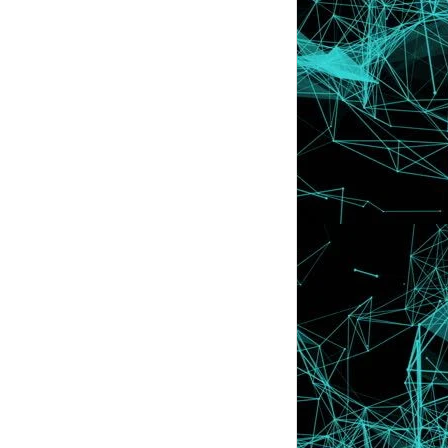
Beratkah Blog Aku ??
Follower Bertuah Hari Ini . Nombor
Cantikk Punya !!!
Hoorey ! Sudah Boleh Cashout
Heartbeat !!
Lepak-king Bersama Family
Dapat Award From PikaChu !
Tips : Sebab-Sebab Orang Lain Tak Nak
Komen Entry...
Lyssa Nak Buat SATU Survey Ni..
Tutorial : Cara Nak Copy Guna Ctrl + C
Tutorial : Cara Tick Expand Widgets
Tutorial : Macamana Nak Guna Ctrl + F
Tutorial : Letak Gambar di Footer
Tutorial : Cute Icon Tepi Sidebar Title
Tutorial : Accordian Tab Manu
Lyssa Kembali Bertamu
Lyssa TERPAKSA Tutup Blog !
Tangan Aku Terketaq-Ketaq OoOo Buat
Doodles !
Alhamdulillah . Aku Menang Tempat
Kedua Blog Terca...