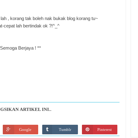
ah , korang tak boleh nak bukak blog korang tu~
t-cepat lah bertindak ok ?!^_^
Semoga Berjaya ! **
GSIKAN ARTIKEL INI..
Google
Tumblr
Pinterest