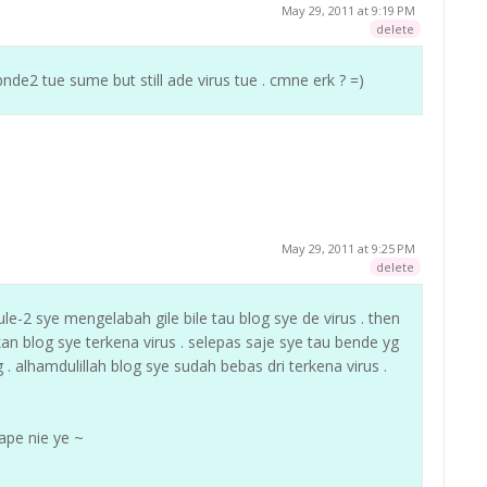
May 29, 2011 at 9:19 PM
delete
bnde2 tue sume but still ade virus tue . cmne erk ? =)
May 29, 2011 at 9:25 PM
delete
-2 sye mengelabah gile bile tau blog sye de virus . then
n blog sye terkena virus . selepas saje sye tau bende yg
. alhamdulillah blog sye sudah bebas dri terkena virus .
rape nie ye ~