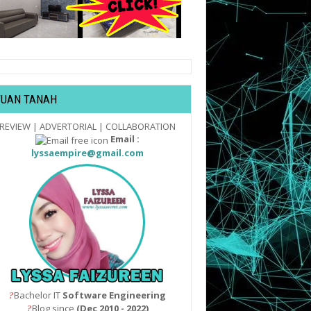
TUAN TANAH
REVIEW | ADVERTORIAL | COLLABORATION
Email :
lyssaempire@gmail.com
Bachelor IT
Software Engineering
?
Blog since
(Dec 2010 - 2022)
?