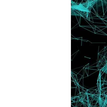
July
►
(30)
June
►
(43)
May
▼
(31)
Tips : Psst .. 10 ‘Secret’ Si Dia Tidak Perlu
Tahu..
Tips : Ada satu lagi cara membuang
VIRUS di Blog !
Attention ! Read This . IMPORTANT !!!
Blog Anda Diserang "VIRUS" ??
Tutorial : Download Adobe Photoshop
CS5
Tutorial : Letak SCM Music Player
Tips : 10 Cara Ucap 'I LOVE YOU'
Tutorial : Nama Di Link Profile Facebook
Tutorial : Letak Facebook Share Button
Tutorial : Letak Youtube Tanpa
Meletakkan Video
Tips : Ehh ! Tak Naklah Aku Baca Entry
Kau .
Jom Ramai-Ramai Pakat Beli T-Shirt
Geng Blogger Cr...
Wahh ! Teruja dengan Blog Ini !!