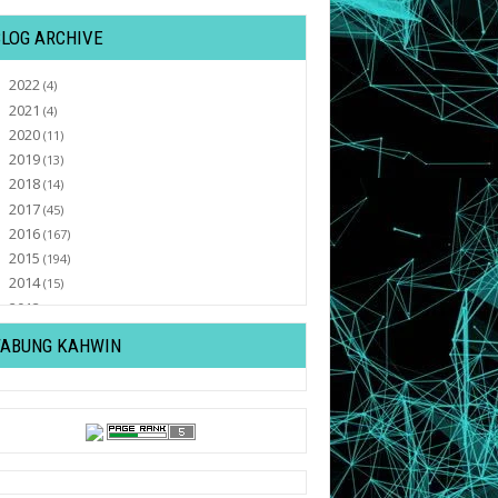
BLOG ARCHIVE
2022
►
(4)
2021
►
(4)
2020
►
(11)
2019
►
(13)
2018
►
(14)
2017
►
(45)
2016
►
(167)
2015
►
(194)
2014
►
(15)
2013
►
(32)
2012
►
(430)
TABUNG KAHWIN
2011
▼
(569)
December
►
(82)
November
►
(47)
October
►
(77)
September
►
(30)
August
►
(37)