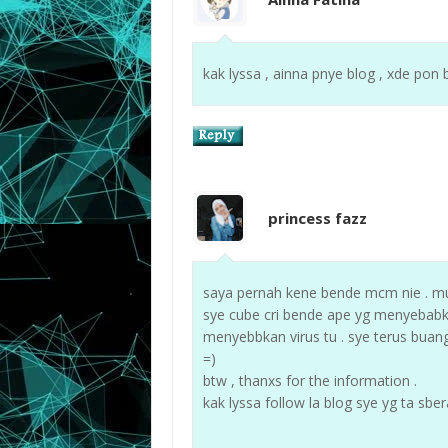
kak lyssa , ainna pnye blog , xde pon 
princess fazz
saya pernah kene bende mcm nie . mule
sye cube cri bende ape yg menyebabka
menyebbkan virus tu . sye terus buang 
=)
btw , thanxs for the information .
kak lyssa follow la blog sye yg ta sbe