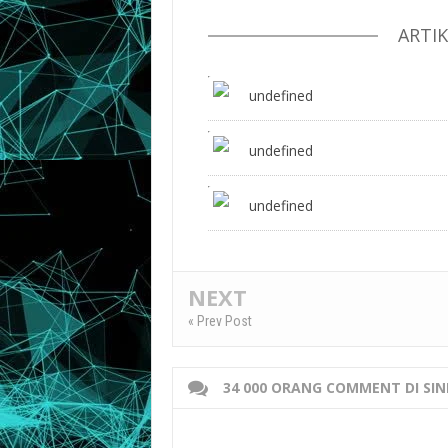
ARTI
undefined
undefined
undefined
NEXT
« Prev Post
34 000 ORANG COMMENT DI SIN