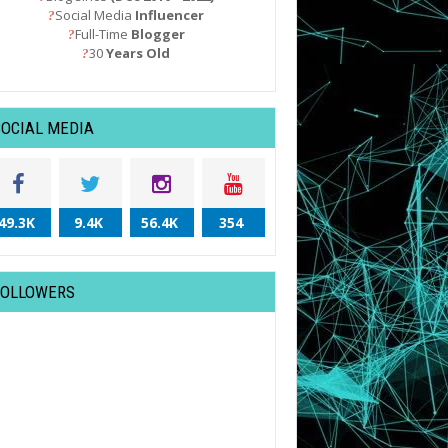
Social Media
Influencer
?
Full-Time
Blogger
?
30
Years Old
?
SOCIAL MEDIA
49.3K
9.4K
56.4K
354
FOLLOWERS