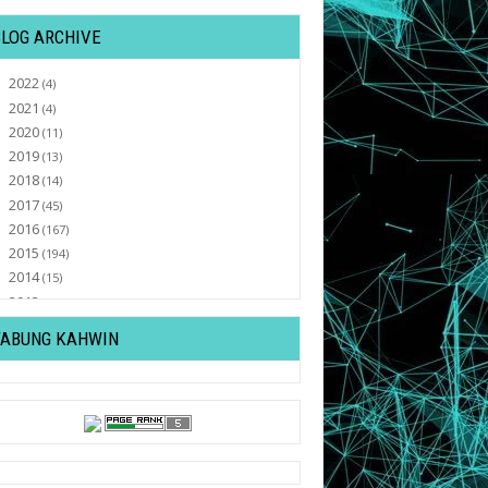
BLOG ARCHIVE
2022
►
(4)
2021
►
(4)
2020
►
(11)
2019
►
(13)
2018
►
(14)
2017
►
(45)
2016
►
(167)
2015
►
(194)
2014
►
(15)
2013
►
(32)
2012
▼
(430)
TABUNG KAHWIN
December
►
(20)
November
►
(20)
October
►
(27)
September
►
(36)
August
►
(19)
July
►
(27)