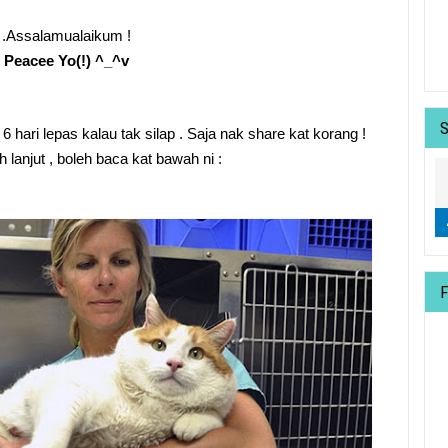
.Assalamualaikum !
Peacee Yo(!) ^_^v
 6 hari lepas kalau tak silap . Saja nak share kat korang !
h lanjut , boleh baca kat bawah ni :