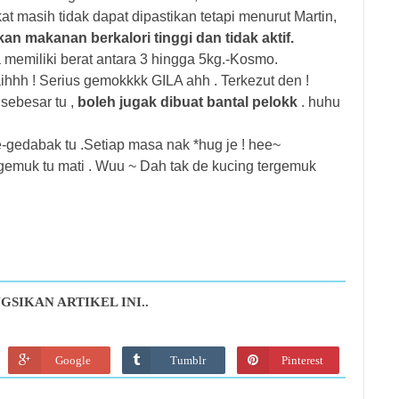
masih tidak dapat dipastikan tetapi menurut Martin,
an makanan berkalori tinggi dan tidak aktif.
memiliki berat antara 3 hingga 5kg.-Kosmo.
aihhh ! Serius gemokkkk GILA ahh . Terkezut den !
sebesar tu ,
boleh jugak dibuat bantal pelokk
. huhu
e-gedabak tu .Setiap masa nak *hug je ! hee~
rgemuk tu mati . Wuu ~ Dah tak de kucing tergemuk
GSIKAN ARTIKEL INI..
Google
Tumblr
Pinterest