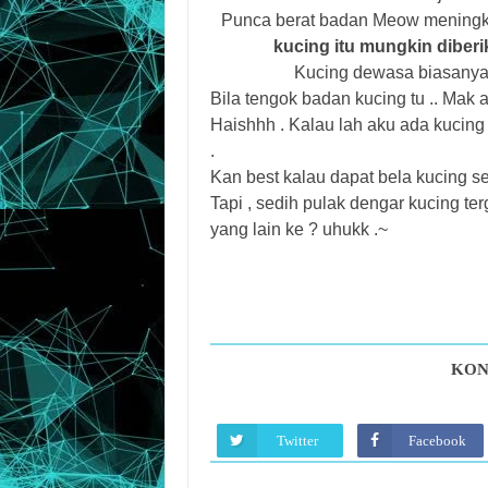
Punca berat badan Meow meningkat 
kucing itu mungkin diberik
Kucing dewasa biasanya 
Bila tengok badan kucing tu .. Mak 
Haishhh . Kalau lah aku ada kucing 
.
Kan best kalau dapat bela kucing s
Tapi , sedih pulak dengar kucing te
yang lain ke ? uhukk .~
KON
Twitter
Facebook