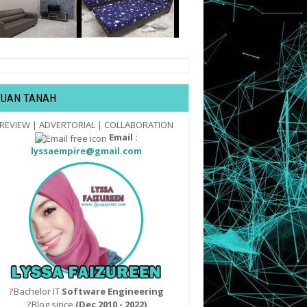
TUAN TANAH
REVIEW | ADVERTORIAL | COLLABORATION
Email :
lyssaempire@gmail.com
Bachelor IT
Software Engineering
?
Blog since
(Dec 2010 - 2022)
?