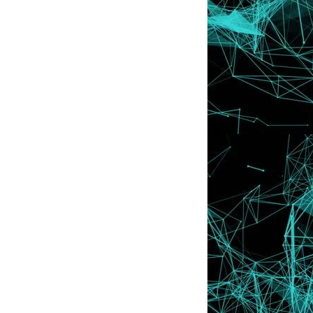
June
►
(42)
May
▼
(16)
Celcom SOX Drum & Bass (Penang)
Jalan-Jalan Penang !
Belajar Dari Buku Adobe Photoshop !
Dah Besar Dah Adik Aku Dua Ekor Ni !
Celcom SOX Kuala Lumpur
20 minit 1000 Likes ? Facebook Dah Gila
Ke ?
Follower ke 50 000 Blog Lyssa Faizureen
Kucing Tergemuk Mati !
Malu Nak Baca Comment !
1st Time Dapat Sponsored Post
Daripada Nuffnang ...
Beg dan Jam Tangan dari Cik La
Collection ! Jom Te...
Popular Post For A Month
Maaf
Woo .. Rumahku Sudah Kosong !
J Card Member's Day | Serius Rambang
Mata !
Lepak The Mines Bersama Kawan-