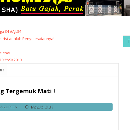
u 34 #AJL34
trist adalah Penyelesaiannya!
sai ....
19 #ASK2019
i !
g Tergemuk Mati !
FAIZUREEN
May 15, 2012