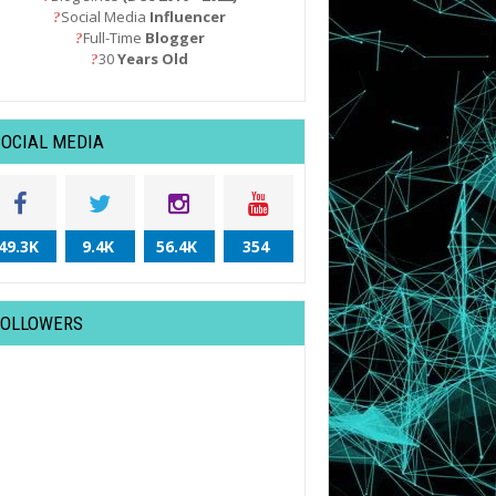
Social Media
Influencer
?
Full-Time
Blogger
?
30
Years Old
?
SOCIAL MEDIA
49.3K
9.4K
56.4K
354
FOLLOWERS