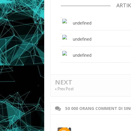
ARTI
undefined
undefined
undefined
NEXT
« Prev Post
50 000 ORANG COMMENT DI SIN