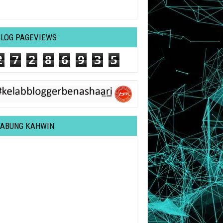
BLOG PAGEVIEWS
2
7
2
8
6
9
3
5
TABUNG KAHWIN