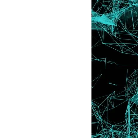
Kawan Lama
April
►
(46)
March
►
(46)
February
►
(50)
January
►
(81)
2011
►
(569)
2010
►
(52)