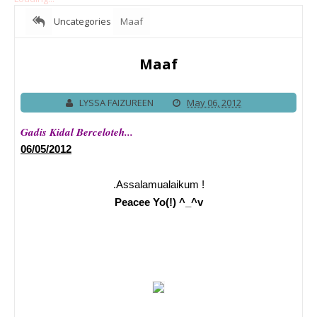
Uncategories
Maaf
Maaf
LYSSA FAIZUREEN
May 06, 2012
Gadis Kidal Berceloteh...
06/05/2012
.Assalamualaikum !
Peacee Yo(!) ^_^v