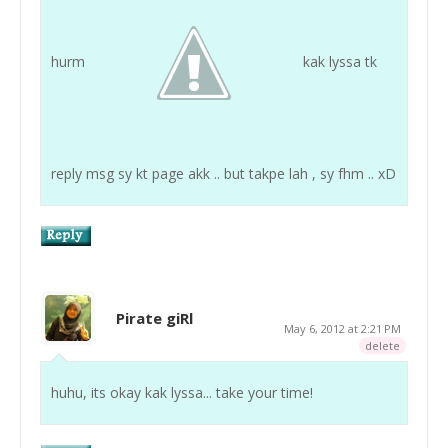
hurm
kak lyssa tk
reply msg sy kt page akk .. but takpe lah , sy fhm .. xD
Pirate giRl
May 6, 2012 at 2:21 PM
delete
huhu, its okay kak lyssa... take your time!