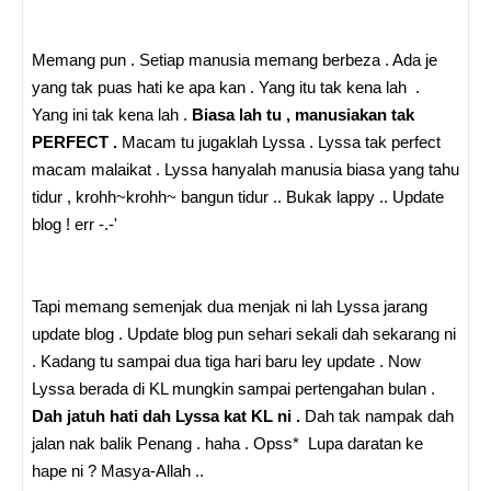
Memang pun . Setiap manusia memang berbeza . Ada je
yang tak puas hati ke apa kan . Yang itu tak kena lah .
Yang ini tak kena lah .
Biasa lah tu , manusiakan tak
PERFECT .
Macam tu jugaklah Lyssa . Lyssa tak perfect
macam malaikat . Lyssa hanyalah manusia biasa yang tahu
tidur , krohh~krohh~ bangun tidur .. Bukak lappy .. Update
blog ! err -.-'
Tapi memang semenjak dua menjak ni lah Lyssa jarang
update blog . Update blog pun sehari sekali dah sekarang ni
. Kadang tu sampai dua tiga hari baru ley update . Now
Lyssa berada di KL mungkin sampai pertengahan bulan .
Dah jatuh hati dah Lyssa kat KL ni .
Dah tak nampak dah
jalan nak balik Penang . haha . Opss* Lupa daratan ke
hape ni ? Masya-Allah ..