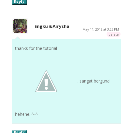
Engku &Airysha
May 11, 2012 at 3:23 PM
delete
thanks for the tutorial
. sangat berguna!
hehehe. ^-^.