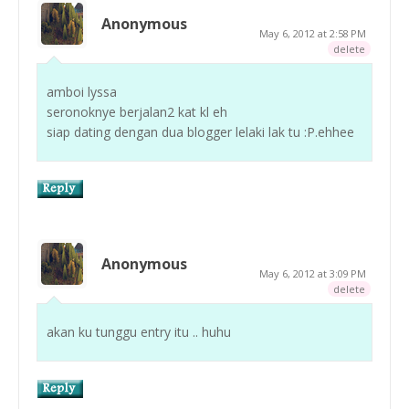
Anonymous
May 6, 2012 at 2:58 PM
delete
amboi lyssa
seronoknye berjalan2 kat kl eh
siap dating dengan dua blogger lelaki lak tu :P.ehhee
Anonymous
May 6, 2012 at 3:09 PM
delete
akan ku tunggu entry itu .. huhu