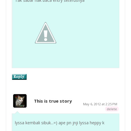
Tak sabar nak baca entry seterusnya
This is true story
May 6, 2012 at 2:25 PM
delete
lyssa kembali sibuk...=) ape pn jnji lyssa heppy k