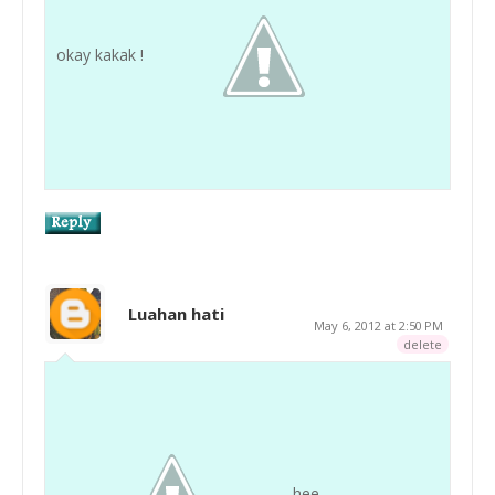
okay kakak !
Luahan hati
May 6, 2012 at 2:50 PM
delete
hee