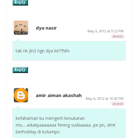
dya nasir
May 6, 2012 at 9:22 PM
delete
tak nk jln2 ngn dya ke??hihi
amir aiman akashah
May 6, 2012 at 10:42 PM
delete
kefahaman ku mengerti kesukaran
mu.....aduiiiyaaaaaaa fening sudaaaaa...pe pn, slmt
berholiday di kolumpo