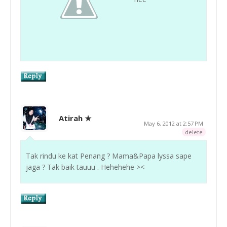
Atirah ★
May 6, 2012 at 2:57 PM
delete
Tak rindu ke kat Penang ? Mama&Papa lyssa sape
jaga ? Tak baik tauuu . Hehehehe ><