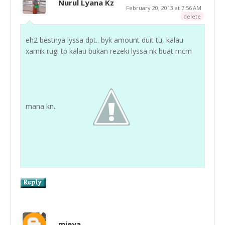
Nurul Lyana Kz
February 20, 2013 at 7:56 AM
delete
eh2 bestnya lyssa dpt.. byk amount duit tu, kalau
xamik rugi tp kalau bukan rezeki lyssa nk buat mcm
mana kn..
mieya