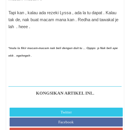
Tapi kan ,
kalau ada rezeki Lyssa , ada la tu dapat . Kalau
tak de, nak buat macam mana kan . Redha and tawakal je
lah . heee .
*mula la fikir macam-macam nak beli dengan duit tu ... Oppps :p Nak beli ape
ekk
.
ngehngeh .
KONGSIKAN ARTIKEL INI..
Twitter
Facebook