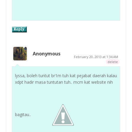
Anonymous
February 20, 2013 at 1:34 AM
delete
lyssa, boleh tuntut br1m tuh kat pejabat daerah kalau
xdpt hadir masa tuntutan tuh.. mcm kat website nih
bagitau..