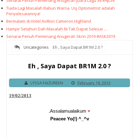
Senarai Penuh Pemenang Anugerah Juara Lagu 34 #AJL34
Tiada Lagi Masalah Rabun Warna. Usj Optometrist adalah
Penyelesaiannya!
Bermalam di Hotel Avillion Cameron Highland
Hampir Setahun Dah Masalah Ni Tak Dapat Selesai ....
Senarai Penuh Pemenang Anugerah Skrin 2019 #ASK2019
Uncategories
Eh , Saya Dapat BR1M 2.0 ?
Eh , Saya Dapat BR1M 2.0 ?
LYSSA FAIZUREEN
February 19, 2013
19/02/2013
.Assalamualaikum
♥
Peacee Yo(!) ^_^v