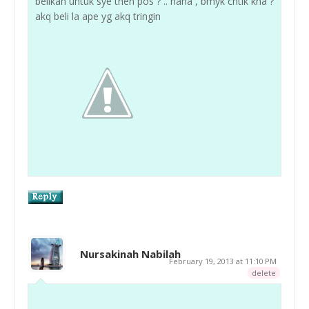
belikan untuk sye then pos ? .. haha , bmyk cntik kna ?
akq beli la ape yg akq tringin
Nursakinah Nabilah
February 19, 2013 at 11:10 PM
delete