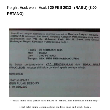
Pergh . Esok weh ! Esok !
20 FEB 2013
-
(RABU) (3.00
PETANG)
**Paksa mama snap picture surat BR1M tu , semata2 nak masukkan dalam blog**
Hebat betul mama , sepantas kilat dia terus snap and send . haha .