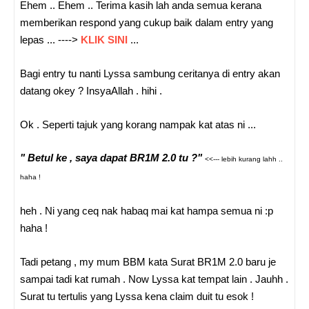
Ehem .. Ehem .. Terima kasih lah anda semua kerana
memberikan respond yang cukup baik dalam entry yang
lepas ... ---->
KLIK SINI
...
Bagi entry tu nanti Lyssa sambung ceritanya di entry akan
datang okey ? InsyaAllah . hihi .
Ok . Seperti tajuk yang korang nampak kat atas ni ...
" Betul ke , saya dapat BR1M 2.0 tu ?"
<<--- lebih kurang lahh ..
haha !
heh . Ni yang ceq nak habaq mai kat hampa semua ni :p
haha !
Tadi petang , my mum BBM kata Surat BR1M 2.0 baru je
sampai tadi kat rumah . Now Lyssa kat tempat lain . Jauhh .
Surat tu tertulis yang Lyssa kena claim duit tu esok !