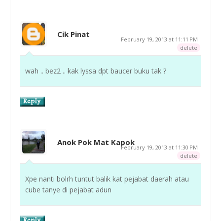
Cik Pinat
February 19, 2013 at 11:11 PM
delete
wah .. bez2 .. kak lyssa dpt baucer buku tak ?
Anok Pok Mat Kapok
February 19, 2013 at 11:30 PM
delete
Xpe nanti bolrh tuntut balik kat pejabat daerah atau
cube tanye di pejabat adun