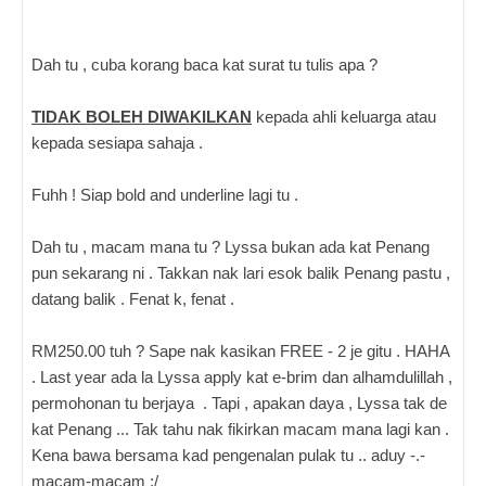
Dah tu , cuba korang baca kat surat tu tulis apa ?
TIDAK BOLEH DIWAKILKAN
kepada ahli keluarga atau
kepada sesiapa sahaja .
Fuhh ! Siap bold and underline lagi tu .
Dah tu , macam mana tu ? Lyssa bukan ada kat Penang
pun sekarang ni . Takkan nak lari esok balik Penang pastu ,
datang balik . Fenat k, fenat .
RM250.00 tuh ? Sape nak kasikan FREE - 2 je gitu . HAHA
. Last year ada la Lyssa apply kat e-brim dan alhamdulillah ,
permohonan tu berjaya . Tapi , apakan daya , Lyssa tak de
kat Penang ...
Tak tahu nak fikirkan macam mana lagi kan .
Kena bawa bersama kad pengenalan pulak tu .. aduy -.-
macam-macam :/