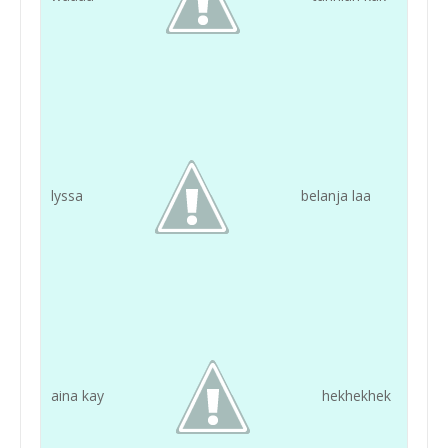
lyssa
belanja laa
aina kay
hekhekhek