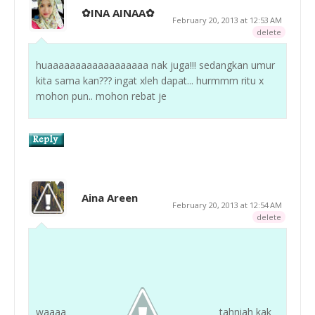
✿INA AINAA✿
February 20, 2013 at 12:53 AM
delete
huaaaaaaaaaaaaaaaaaa nak juga!!! sedangkan umur
kita sama kan??? ingat xleh dapat... hurmmm ritu x
mohon pun.. mohon rebat je
Aina Areen
February 20, 2013 at 12:54 AM
delete
waaaa
tahniah kak