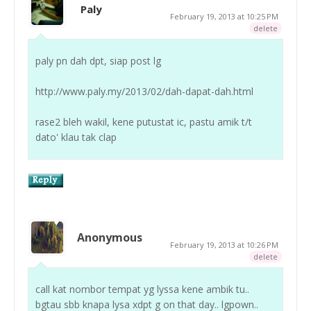
Paly
February 19, 2013 at 10:25 PM
delete
paly pn dah dpt, siap post lg
http://www.paly.my/2013/02/dah-dapat-dah.html
rase2 bleh wakil, kene putustat ic, pastu amik t/t
dato' klau tak clap
Anonymous
February 19, 2013 at 10:26 PM
delete
call kat nombor tempat yg lyssa kene ambik tu..
bgtau sbb knapa lysa xdpt g on that day.. lgpown..