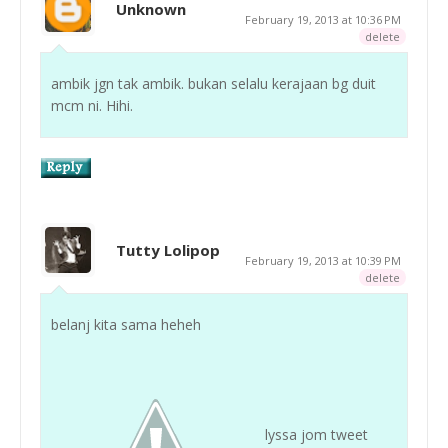
Unknown
February 19, 2013 at 10:36 PM
delete
ambik jgn tak ambik. bukan selalu kerajaan bg duit
mcm ni. Hihi.
Tutty Lolipop
February 19, 2013 at 10:39 PM
delete
belanj kita sama heheh
lyssa jom tweet