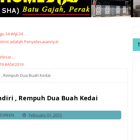
u 34 #AJL34
trist adalah Penyelesaiannya!
sai ....
19 #ASK2019
ri , Rempuh Dua Buah Kedai
ndiri , Rempuh Dua Buah Kedai
IZUREEN
February 01, 2013