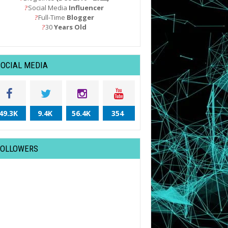
Social Media
Influencer
?
Full-Time
Blogger
?
30
Years Old
?
SOCIAL MEDIA
49.3K
9.4K
56.4K
354
FOLLOWERS