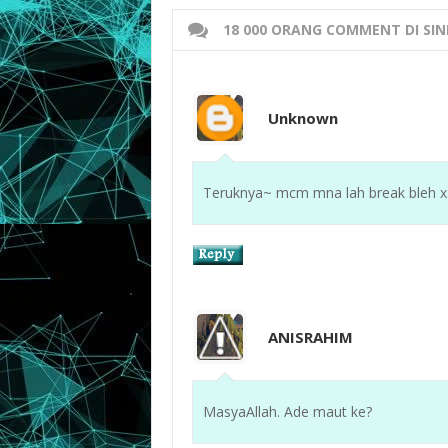
18 000 ORANG COMMENT DI SIN
Unknown
Teruknya~ mcm mna lah break bleh x 
ANISRAHIM
MasyaAllah. Ade maut ke?