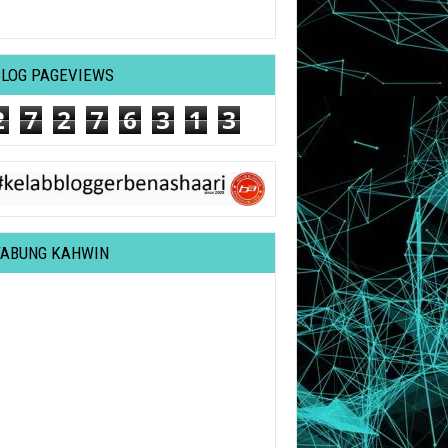
BLOG PAGEVIEWS
2
7
2
7
6
3
1
3
TABUNG KAHWIN