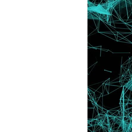
Kembali OK !
Eh , Saya Dapat BR1M 2.0 ?
Subject ?
Banyak Betul Ek ? o.O
Pergh !!
Blog Under Construction !
Lori Bergerak Sendiri , Rempuh Dua
Buah Kedai
January
►
(12)
2012
►
(430)
2011
►
(569)
2010
►
(52)