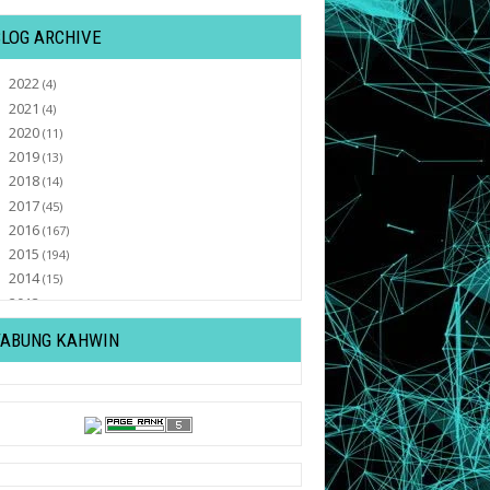
BLOG ARCHIVE
2022
►
(4)
2021
►
(4)
2020
►
(11)
2019
►
(13)
2018
►
(14)
2017
►
(45)
2016
►
(167)
2015
►
(194)
2014
►
(15)
2013
▼
(32)
December
►
(4)
TABUNG KAHWIN
July
►
(4)
June
►
(1)
April
►
(1)
March
►
(3)
February
▼
(7)
Alhamdulillah , Blog Lyssasecret Dah