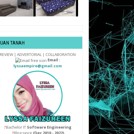
TUAN TANAH
REVIEW | ADVERTORIAL | COLLABORATION
Email :
lyssaempire@gmail.com
Bachelor IT
Software Engineering
?
Blog since
(Dec 2010 - 2022)
?