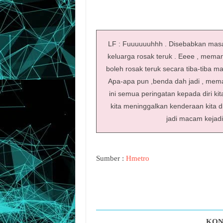
LF : Fuuuuuuhhh . Disebabkan masala
keluarga rosak teruk . Eeee , memang
boleh rosak teruk secara tiba-tiba 
Apa-apa pun ,benda dah jadi , memang
ini semua peringatan kepada diri kit
kita meninggalkan kenderaan kita di
jadi macam kejadia
Sumber :
Hmetro
KON