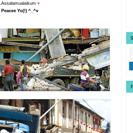
.Assalamualaikum
♥
Peacee Yo(!) ^_^v