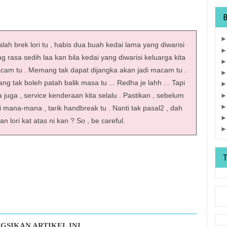
h brek lori tu , habis dua buah kedai lama yang diwarisi
 rasa sedih laa kan bila kedai yang diwarisi keluarga kita
macam tu . Memang tak dapat dijangka akan jadi macam tu .
 tak boleh patah balik masa tu ... Redha je lahh ... Tapi
a juga , service kenderaan kita selalu . Pastikan , sebelum
 mana-mana , tarik handbreak tu . Nanti tak pasal2 , dah
n lori kat atas ni kan ? So , be careful.
GSIKAN ARTIKEL INI..