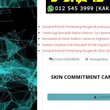
Senarai Penuh Pemenang Anugerah Juara Lag
Tiada Lagi Masalah Rabun Warna. Usj Optome
Bermalam di Hotel Avillion Cameron Highland
Hampir Setahun Dah Masalah Ni Tak Dapat Sele
Senarai Penuh Pemenang Anugerah Skrin 20
LYSSA FAIZUREEN
‪#‎cetaphilmy
skincommitment campaign
SKIN COMMITME
SKIN COMMITMENT CAMP
LYSSA 