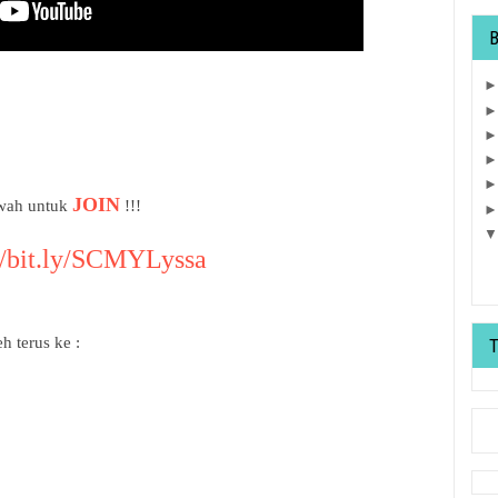
JOIN
awah untuk
!!!
//bit.ly/SCMYLyssa
h terus ke :