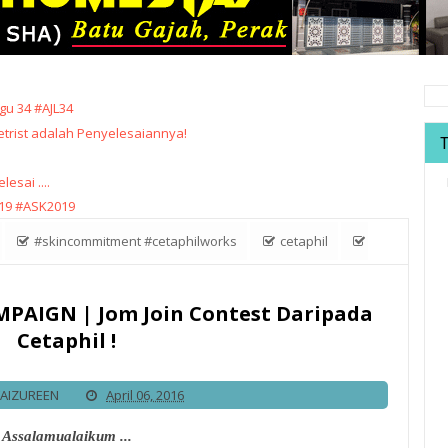
u 34 #AJL34
trist adalah Penyelesaiannya!
sai ....
19 #ASK2019
‪#‎skincommitment ‪#‎cetaphilworks
cetaphil
NT CAMPAIGN | Jom Join Contest Daripada Cetaphil !
AIGN | Jom Join Contest Daripada
Cetaphil !
FAIZUREEN
April 06, 2016
Assalamualaikum ...