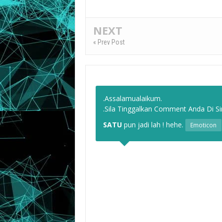
NEXT
« Prev Post
.Assalamualaikum.
.Sila Tinggalkan Comment Anda Di Sin
SATU
pun jadi lah ! hehe.
Emoticon