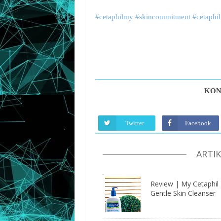
#‎cetaphilmy
#‎skincommitment
#‎cetaph
KON
Twitter
Facebook
ARTI
Review | My Cetaphil
Gentle Skin Cleanser