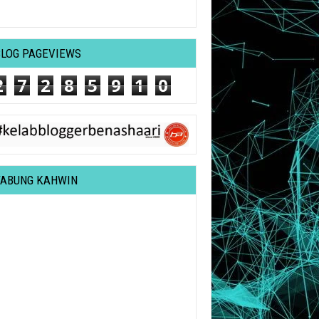
BLOG PAGEVIEWS
2
7
2
8
5
9
1
0
TABUNG KAHWIN