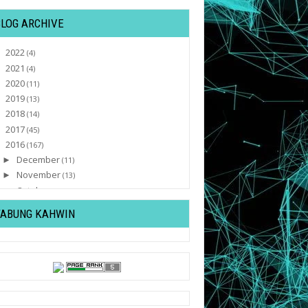
BLOG ARCHIVE
2022
►
(4)
2021
►
(4)
2020
►
(11)
2019
►
(13)
2018
►
(14)
2017
►
(45)
2016
▼
(167)
December
►
(11)
November
►
(13)
October
►
(8)
September
►
(9)
TABUNG KAHWIN
August
►
(2)
July
►
(4)
June
►
(28)
May
►
(15)
April
▼
(12)
Dua Anggota Polis Ditetak Dengan