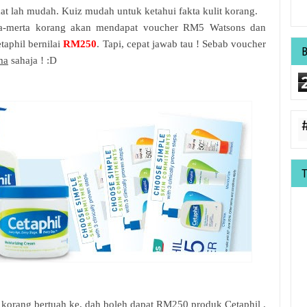
t lah mudah. Kuiz mudah untuk ketahui fakta kulit korang.
erta-merta korang akan mendapat voucher RM5 Watsons dan
aphil bernilai
RM250
. Tapi, cepat jawab tau ! Sebab voucher
ma
sahaja ! :D
korang bertuah ke, dah boleh dapat RM250 produk Cetaphil .