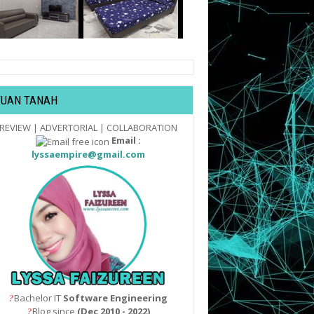
TUAN TANAH
REVIEW | ADVERTORIAL | COLLABORATION
Email :
lyssaempire@gmail.com
Bachelor IT
Software Engineering
?
Blog since
(Dec 2010 - 2022)
?