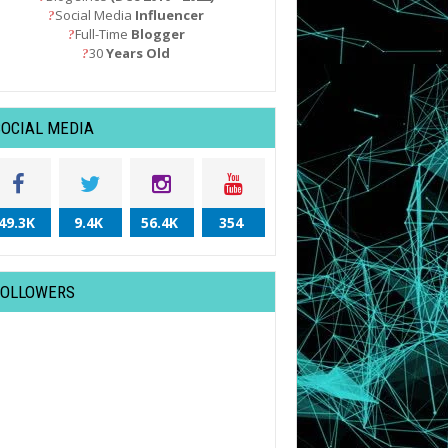
Social Media
Influencer
?
Full-Time
Blogger
?
30
Years Old
?
SOCIAL MEDIA
49.3K
9.4K
56.4K
354
FOLLOWERS