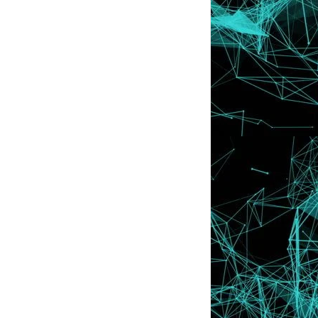
Parang di Cheras
Bocey Juara Maharaja Lawak Mega 2016
Puas Hati Menggunakan Cetaphil
Moisturizing Cream ...
Dipujuk Hampir 2 Jam !
Western Food di Restoran Pekan
Station Kg Baru Mem...
Bowling Tournament Kelab Blogger Ben
Ashaari Bersa...
Cetaphil Gentle Skin Cleanser Sesuai
Untuk Semua J...
WORDLESS WEDNESDAY | 7 Kunci
Kebahagiaan Hidup
Nenek, 3 Cucu Nyaris Rentung
KECOH ! Trend Cium Ketiak Teman Lelaki
Jadi Viral !
SKIN COMMITMENT CAMPAIGN | Jom Join
Contest Daripa...
KECOH !! Berebut Beli Tudung Fareeda,
Video Jadi V...
March
►
(12)
February
►
(10)
January
►
(43)