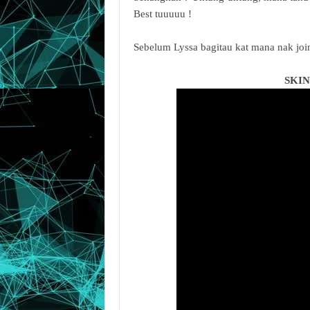
Best tuuuuu !
Sebelum Lyssa bagitau kat mana nak joi
SKI