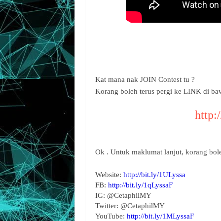
Kat mana nak JOIN Contest tu ?
Korang boleh terus pergi ke LINK di b
http:
Ok . Untuk maklumat lanjut, korang bole
Website:
http://bit.ly/1ULyssa
FB:
http://bit.ly/1qLyssaF
IG: @CetaphilMY
Twitter: @CetaphilMY
YouTube:
http://bit.ly/1MLyssaF