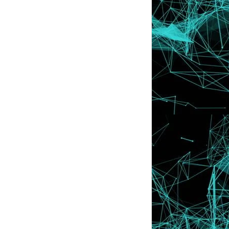
2015
►
(194)
2014
►
(15)
2013
►
(32)
2012
►
(430)
2011
►
(569)
2010
►
(52)