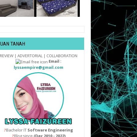
TUAN TANAH
REVIEW | ADVERTORIAL | COLLABORATION
Email :
lyssaempire@gmail.com
Bachelor IT
Software Engineering
?
Blog since
(Dec 2010 - 2022)
?