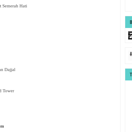
et Semerah Hati
n Dajjal
d Tower
em