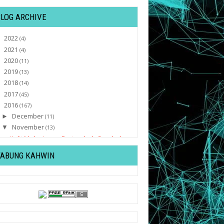
BLOG ARCHIVE
2022
►
(4)
2021
►
(4)
2020
►
(11)
2019
►
(13)
2018
►
(14)
2017
►
(45)
2016
▼
(167)
December
►
(11)
November
▼
(13)
Kulit Muka Lyssa Bertambah Cerah dan
Glowing Bila ...
TABUNG KAHWIN
Kecoh !! Dashboard Blog Dah Bertukar
Wajah Baru ?
Cuti Seminggu Tak Puas !
Sakit Belikat Boleh Merebak ?
Senarai Penuh Nama Pemenang
Anugerah Skrin 2016 #A...
HER d'Glo Minuman Berkolagen Mampu