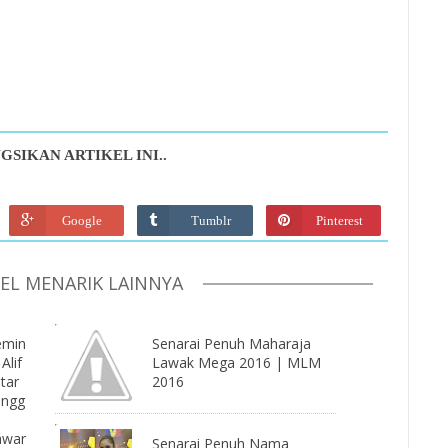
GSIKAN ARTIKEL INI..
Google
Tumblr
Pinterest
KEL MENARIK LAINNYA
emin
Senarai Penuh Maharaja
 Alif
Lawak Mega 2016 | MLM
tar
2016
angg
p
awar
Senarai Penuh Nama