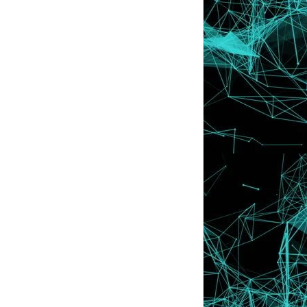
February
►
(10)
January
►
(43)
2015
►
(194)
2014
►
(15)
2013
►
(32)
2012
►
(430)
2011
►
(569)
2010
►
(52)