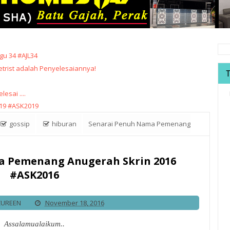
u 34 #AJL34
trist adalah Penyelesaiannya!
sai ....
19 #ASK2019
gossip
hiburan
Senarai Penuh Nama Pemenang
a Pemenang Anugerah Skrin 2016
#ASK2016
ZUREEN
November 18, 2016
Assalamualaikum..