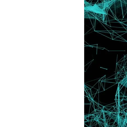
Merawat Pelbaga...
INFO | 11 Bahan Yang Wajib Anda Ambil
Bagi Pembers...
Tutorial : Cara Pasang AddThis
Recommeded For You ...
Tips | 10 Cara Pikat Hati Mak Mertua
Seumur Hidup
Peluang Untuk Blogger, Platform Iklan
Admabo Yang ...
Passion D'tox Dapat Menyingkirkan
Segala Kotoran D...
Khai Bahar 'Telan' Ujian Pertama
OrganicHana | Produk Kecantikan
Homemade
October
►
(8)
September
►
(9)
August
►
(2)
July
►
(4)
June
►
(28)
May
►
(15)
April
►
(12)
March
►
(12)