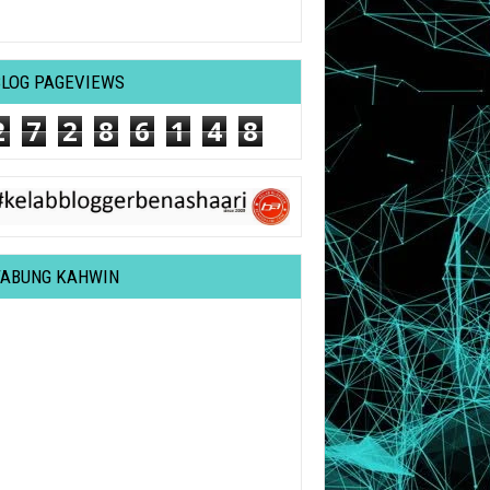
BLOG PAGEVIEWS
2
7
2
8
6
1
4
8
TABUNG KAHWIN