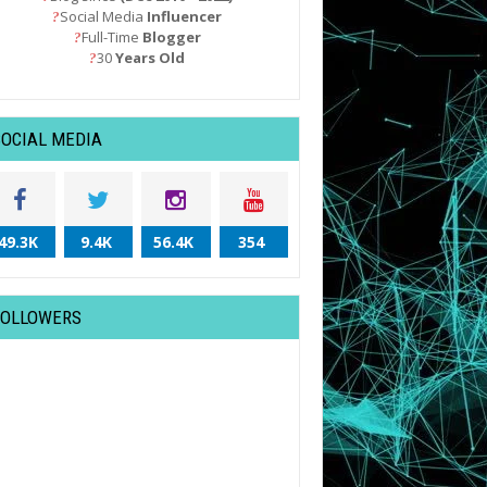
Social Media
Influencer
?
Full-Time
Blogger
?
30
Years Old
?
SOCIAL MEDIA
49.3K
9.4K
56.4K
354
FOLLOWERS