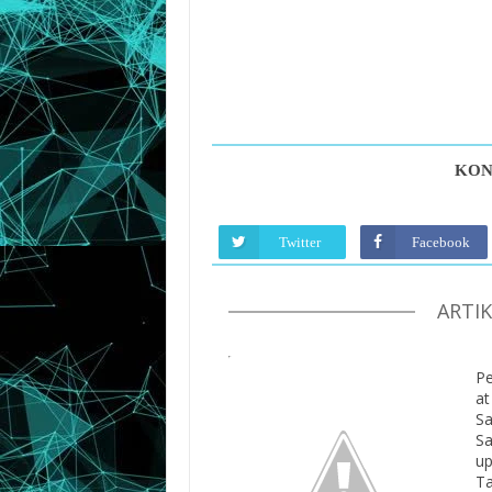
KON
Twitter
Facebook
ARTI
P
at
Sa
S
u
T