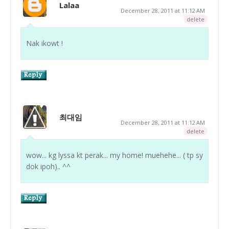
Lalaa
December 28, 2011 at 11:12 AM
delete
Nak ikowt !
최대임
December 28, 2011 at 11:12 AM
delete
wow... kg lyssa kt perak... my home! muehehe... ( tp sy
dok ipoh).. ^^