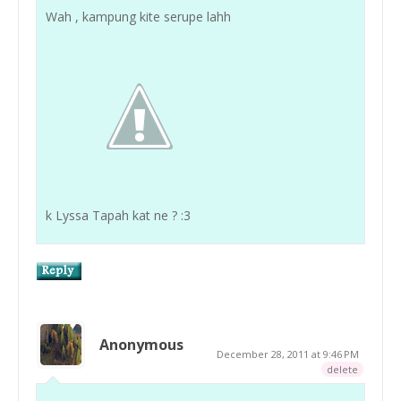
Wah , kampung kite serupe lahh
k Lyssa Tapah kat ne ? :3
Anonymous
December 28, 2011 at 9:46 PM
delete