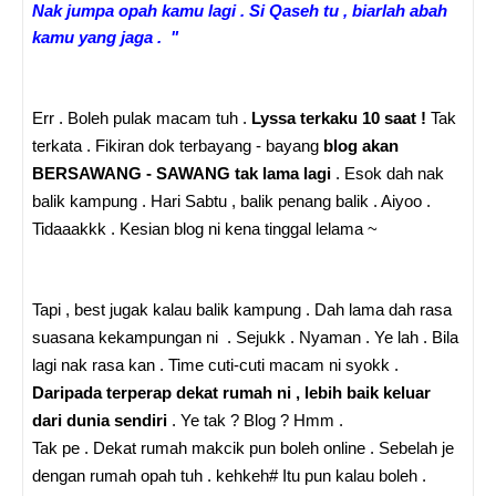
Nak jumpa opah kamu lagi . Si Qaseh tu , biarlah abah
kamu yang jaga . "
Err . Boleh pulak macam tuh .
Lyssa terkaku 10 saat !
Tak
terkata . Fikiran dok terbayang - bayang
blog akan
BERSAWANG - SAWANG tak lama lagi
. Esok dah nak
balik kampung . Hari Sabtu , balik penang balik . Aiyoo .
Tidaaakkk . Kesian blog ni kena tinggal lelama ~
Tapi , best jugak kalau balik kampung . Dah lama dah rasa
suasana kekampungan ni . Sejukk . Nyaman . Ye lah . Bila
lagi nak rasa kan . Time cuti-cuti macam ni syokk .
Daripada terperap dekat rumah ni , lebih baik keluar
dari dunia sendiri
. Ye tak ? Blog ? Hmm .
Tak pe . Dekat rumah makcik pun boleh online . Sebelah je
dengan rumah opah tuh . kehkeh# Itu pun kalau boleh .