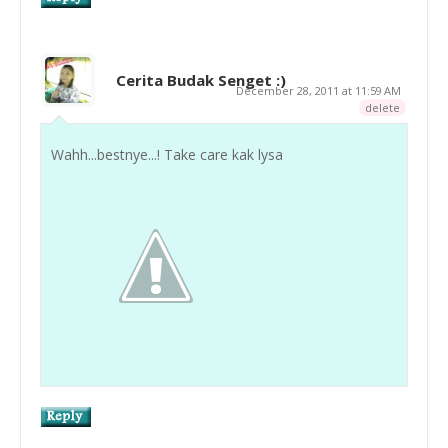
Cerita Budak Senget :)
December 28, 2011 at 11:59 AM
delete
Wahh...bestnye...! Take care kak lysa