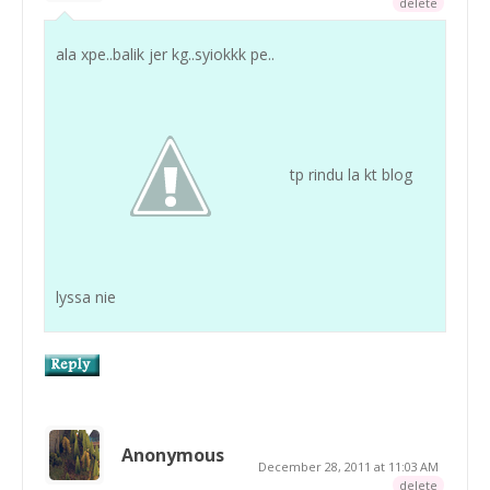
delete
ala xpe..balik jer kg..syiokkk pe..
tp rindu la kt blog
lyssa nie
Anonymous
December 28, 2011 at 11:03 AM
delete