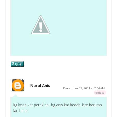
Nurul Anis
December 29, 2011 at 2:04 AM
delete
kg lyssa kat perak ae? kg anis kat kedah..kite berjiran
lar. hehe