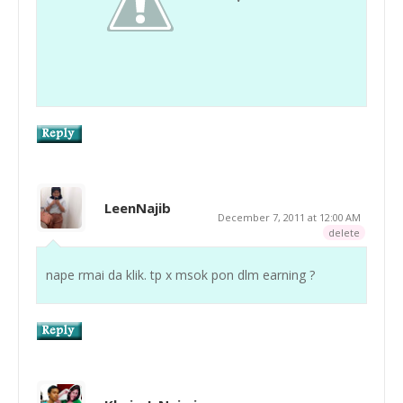
LeenNajib
December 7, 2011 at 12:00 AM
delete
nape rmai da klik. tp x msok pon dlm earning ?