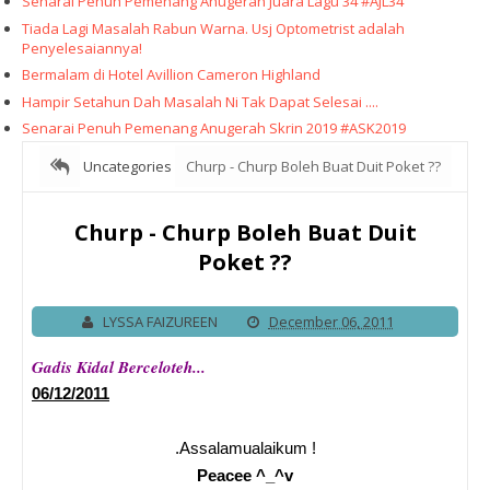
Senarai Penuh Pemenang Anugerah Juara Lagu 34 #AJL34
Tiada Lagi Masalah Rabun Warna. Usj Optometrist adalah
Penyelesaiannya!
Bermalam di Hotel Avillion Cameron Highland
Hampir Setahun Dah Masalah Ni Tak Dapat Selesai ....
Senarai Penuh Pemenang Anugerah Skrin 2019 #ASK2019
Uncategories
Churp - Churp Boleh Buat Duit Poket ??
Churp - Churp Boleh Buat Duit
Poket ??
LYSSA FAIZUREEN
December 06, 2011
Gadis Kidal Berceloteh...
06/12/2011
.Assalamualaikum !
Peacee ^_^v