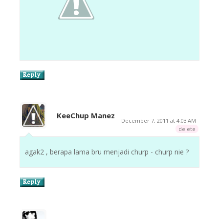
KeeChup Manez
December 7, 2011 at 4:03 AM
delete
agak2 , berapa lama bru menjadi churp - churp nie ?