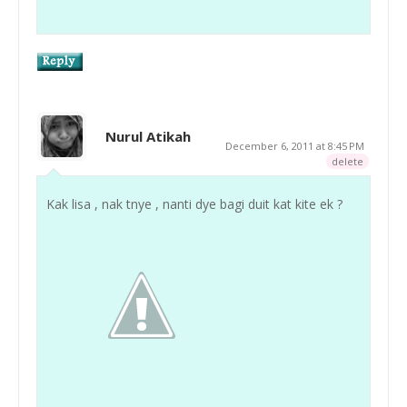
Nurul Atikah
December 6, 2011 at 8:45 PM
delete
Kak lisa , nak tnye , nanti dye bagi duit kat kite ek ?