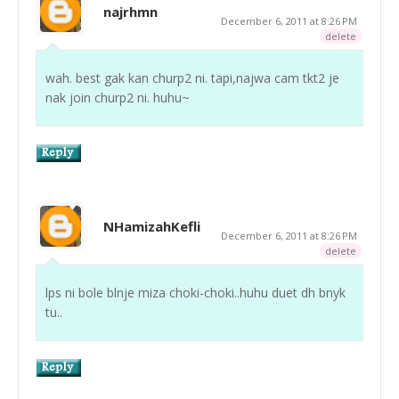
najrhmn
December 6, 2011 at 8:26 PM
delete
wah. best gak kan churp2 ni. tapi,najwa cam tkt2 je
nak join churp2 ni. huhu~
NHamizahKefli
December 6, 2011 at 8:26 PM
delete
lps ni bole blnje miza choki-choki..huhu duet dh bnyk
tu..