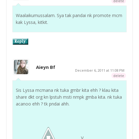
delete
Waalaikumussalam. Sya tak pandai nk promote mcm
kak Lyssa, kitkit.
Aieyn Bf
December 6, 2011 at 11:08 PM
delete
Sis Lyssa mcmana nk tuka gmbr kita ehh ? klau kita
share dkt org kn lpstuh msti nmpk gmba kita. nk tuka
acanoo ehh ? tk pndai ahh.
V