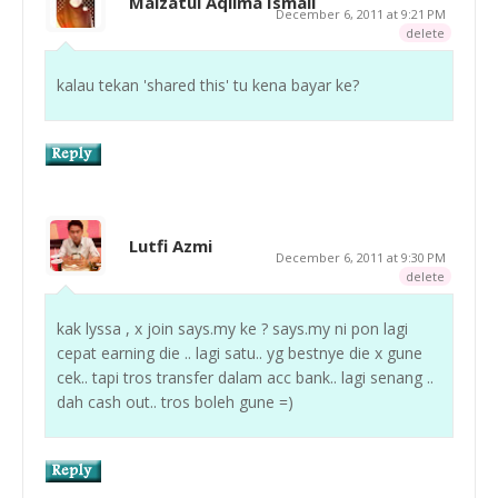
Maizatul Aqlima Ismail
December 6, 2011 at 9:21 PM
delete
kalau tekan 'shared this' tu kena bayar ke?
Lutfi Azmi
December 6, 2011 at 9:30 PM
delete
kak lyssa , x join says.my ke ? says.my ni pon lagi
cepat earning die .. lagi satu.. yg bestnye die x gune
cek.. tapi tros transfer dalam acc bank.. lagi senang ..
dah cash out.. tros boleh gune =)