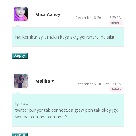
Misz Azney
December 6, 2011 at 8:29 PM
delete
hai kembar sy. . makin kaya skrg yer?share lha sikit
Maliha ♥
December 6, 2011 at 8:30 PM
delete
lyssa...
twitter punyer tak connect,da gtaw pon tak okey jgk...
waaaa, cemane cemane ?