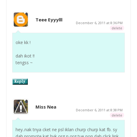
Teee Eyyylll
December 6, 2011 at 8:36 PM
delete
oke kk !
dah ikot !!
tengss ~
Miss Nea
December 6, 2011 at 8:38 PM
delete
hey..nak tnya cket ne psl iklan churp churp kat fb. sy
dah promote kat byk org n org tue pon dah click link