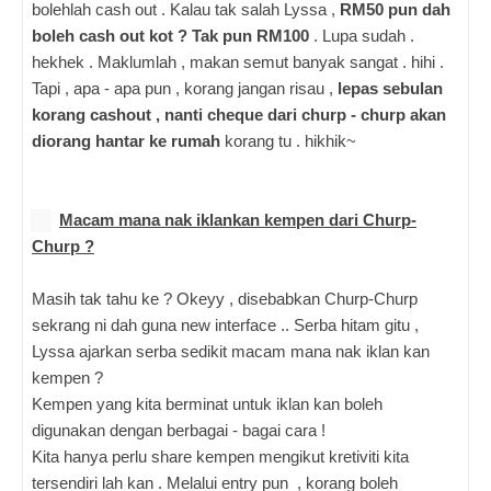
bolehlah cash out . Kalau tak salah Lyssa ,
RM50 pun dah
boleh cash out kot ? Tak pun RM100
. Lupa sudah .
hekhek . Maklumlah , makan semut banyak sangat . hihi .
Tapi , apa - apa pun , korang jangan risau ,
lepas sebulan
korang cashout , nanti cheque dari churp - churp akan
diorang hantar ke rumah
korang tu . hikhik~
Macam mana nak iklankan kempen dari Churp-
Churp ?
Masih tak tahu ke ? Okeyy , disebabkan Churp-Churp
sekrang ni dah guna new interface .. Serba hitam gitu ,
Lyssa ajarkan serba sedikit macam mana nak iklan kan
kempen ?
Kempen yang kita berminat untuk
iklan kan boleh
digunakan dengan berbagai - bagai cara !
Kita hanya perlu share kempen mengikut kretiviti kita
tersendiri lah kan . Melalui entry pun , korang boleh