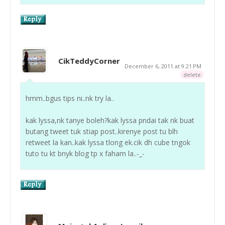
CikTeddyCorner
December 6, 2011 at 9:21 PM
delete
hmm..bgus tips ni..nk try la..
kak lyssa,nk tanye boleh?kak lyssa pndai tak nk buat
butang tweet tuk stiap post..kirenye post tu blh
retweet la kan..kak lyssa tlong ek.cik dh cube tngok
tuto tu kt bnyk blog tp x faham la..-_-