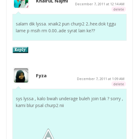
KhairuL Najmi
December 7, 2011 at 12:14 AM
delete
salam dik lyssa. xnaik2 pun churp2 2..hee.dok tggu
lame p msih rm 0.00..ade syrat lain ke??
Fyza
December 7, 2011 at 1:09 AM
delete
sys lyssa , kalo bwah underage buleh join tak ? sorry ,
kami blur psal churp2 nii