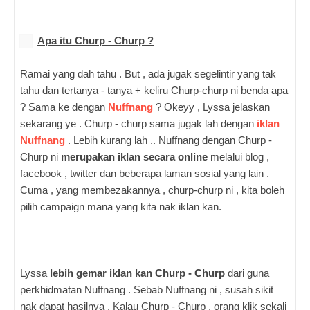
Apa itu Churp - Churp ?
Ramai yang dah tahu . But , ada jugak segelintir yang tak
tahu dan tertanya - tanya + keliru Churp-churp ni benda apa
? Sama ke dengan
Nuffnang
? Okeyy , Lyssa jelaskan
sekarang ye . Churp - churp sama jugak lah dengan
iklan
Nuffnang
.
Lebih kurang lah .. Nuffnang dengan Churp -
Churp ni
merupakan iklan secara online
melalui blog ,
facebook , twitter dan beberapa laman sosial yang lain .
Cuma , yang membezakannya , churp-churp ni , kita boleh
pilih campaign mana yang kita nak iklan kan.
Lyssa
lebih gemar iklan kan Churp - Churp
dari guna
perkhidmatan Nuffnang . Sebab Nuffnang ni , susah sikit
nak dapat hasilnya . Kalau Churp - Churp , orang klik sekali