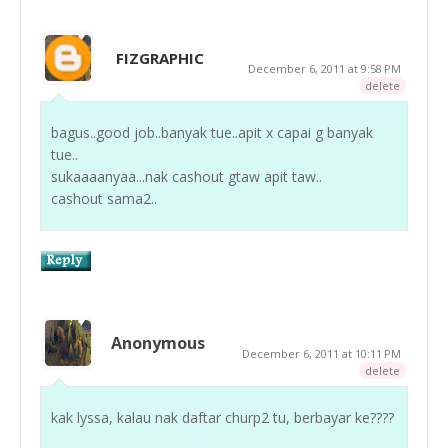
FIZGRAPHIC
December 6, 2011 at 9:58 PM
delete
bagus..good job..banyak tue..apit x capai g banyak
tue..
sukaaaanyaa...nak cashout gtaw apit taw..
cashout sama2..
Anonymous
December 6, 2011 at 10:11 PM
delete
kak lyssa, kalau nak daftar churp2 tu, berbayar ke????