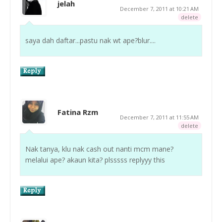
jelah
December 7, 2011 at 10:21 AM
delete
saya dah daftar...pastu nak wt ape?blur....
Fatina Rzm
December 7, 2011 at 11:55 AM
delete
Nak tanya, klu nak cash out nanti mcm mane?
melalui ape? akaun kita? plsssss replyyy this