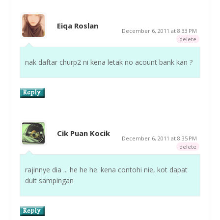
Eiqa Roslan
December 6, 2011 at 8:33 PM
delete
nak daftar churp2 ni kena letak no acount bank kan ?
Cik Puan Kocik
December 6, 2011 at 8:35 PM
delete
rajinnye dia ... he he he. kena contohi nie, kot dapat
duit sampingan