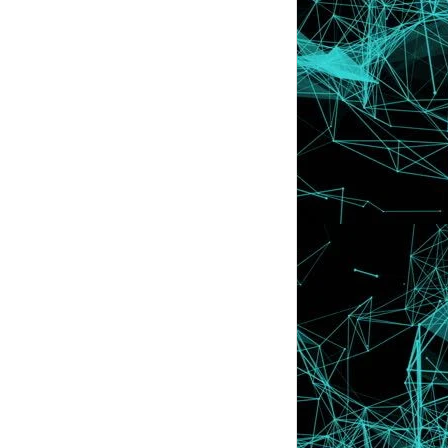
Yang Baru Datang , Yang Lama
Ditinggalkan ...
Oh , Dah Tua Rupanya Lyssa Faizureen
Ni !
Belajar Cinta Dari Cicak ! ♥
Dah Ketagih , Tak Boleh Kata Apa .....
Tutorial : Privatekan Chatbox
Baju Pengantin Terpanjang Di Dunia !
o.O
Facebook @ Fanpage Lyssa ! Mana Satu
Yang Betul Ni ?
Tutorial : Letak Donate Button Di Bawah
Setiap Post
Wordless Wednesday #9 | Special For
You , Boys :)
Ambik Kau !
Tips : Cara Mendapatkan Komen Yang
Banyak Dalam Se...
Saya TAK Faham !! -.-
Gelabah Ye Korang ?
Reported Attack Page !! Jeles Lewtew ..
Grr