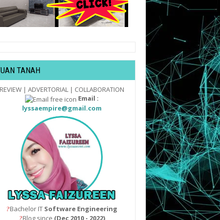
TUAN TANAH
REVIEW | ADVERTORIAL | COLLABORATION
Email :
lyssaempire@gmail.com
Bachelor IT
Software Engineering
?
Blog since
(Dec 2010 - 2022)
?