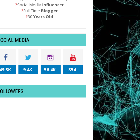
Social Media
Influencer
?
Full-Time
Blogger
?
30
Years Old
?
SOCIAL MEDIA
49.3K
9.4K
56.4K
354
FOLLOWERS