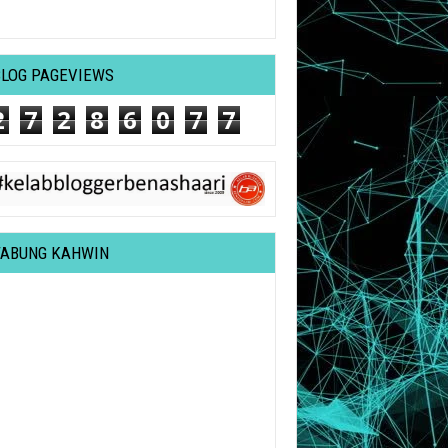
BLOG PAGEVIEWS
2
7
2
8
6
0
7
7
TABUNG KAHWIN