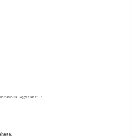
ublished with Blogger-droid v2.0.4
ahaaa.