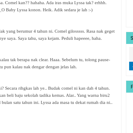
a. Comel kan?? hahaha. Ada iras muka Lyssa tak? erhhh.
O Baby Lyssa konon. Heik. Adik sedara je lah :-)
dak yang berumur 4 tahun ni. Comel gilosssss. Rasa nak geget
nye saya. Saya tahu, saya kejam. Peduli hapeeee, haha.
alau tak berapa nak clear. Haaa. Sebelum tu, tolong pause-
 Itu pun kalau nak dengar dengan jelas lah.
ni? Secara rihgkas lah ye.. Budak comel ni kan dah 4 tahun.
an beli baju sekolah tadika kemas. Alar.. Yang warna biru2
l bulan satu tahun ini. Lyssa ada masa tu dekat rumah dia ni..