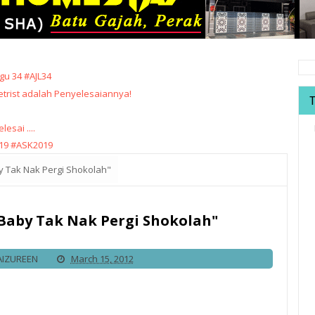
u 34 #AJL34
trist adalah Penyelesaiannya!
sai ....
19 #ASK2019
by Tak Nak Pergi Shokolah"
 Baby Tak Nak Pergi Shokolah"
AIZUREEN
March 15, 2012