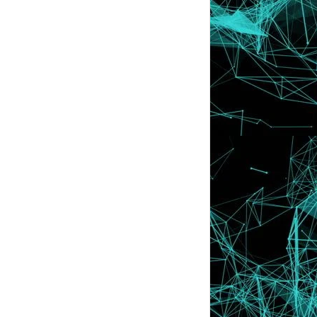
June
►
(42)
May
►
(16)
April
►
(46)
March
▼
(46)
Apa Yang Ada Dalam Gambar Ni ?
Tutorial : Pisahkan Header Dari Blog
Content
5 Soalan Susah ! Siapa Boleh Jawab ?
"Betul Bos ! Saya Serius Ni .... !"
Tutorial : Close Button For Floating Ads
Freebies : Doodle Cute Lagi Ayu
Tutorial : Cara Buat Header Gambar
Sendiri (Transp...
Make Up Looks Like Korean
"Lyssa Edit Dekat Mana Ni?"
Entry Bergambar : Tak Ada Kerja Cari
Kerja ~
Keputusan ‘Hebah & Menang PBAKL
2012’ Minggu Perta...
Oh , Watermark Baruku ! ♥
Lelaki Sejati ♥
Tutorial : Letak Iklan Terapung Di Tepi