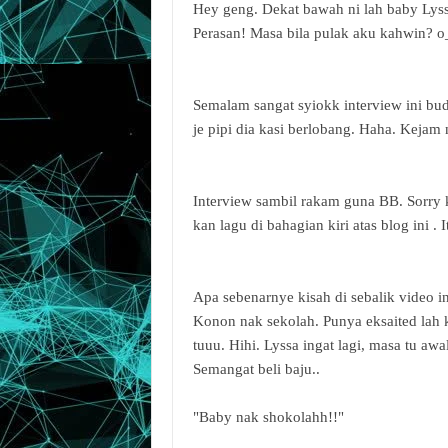
Hey geng. Dekat bawah ni lah baby Lyss
Perasan! Masa bila pulak aku kahwin? o_
Semalam sangat syiokk interview ini bu
je pipi dia kasi berlobang. Haha. Kejam 
Interview sambil rakam guna BB. Sorry k
kan lagu di bahagian kiri atas blog ini .
Apa sebenarnye kisah di sebalik video i
Konon nak sekolah. Punya eksaited lah k
tuuu. Hihi. Lyssa ingat lagi, masa tu awa
Semangat beli baju..
"Baby nak shokolahh!!"