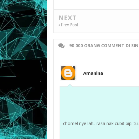
NEXT
« Prev Post
90 000 ORANG COMMENT DI SIN
Amanina
chomel nye lah.. rasa nak cubit pipi tu.