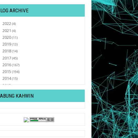
BLOG ARCHIVE
2022
►
(4)
2021
►
(4)
2020
►
(11)
2019
►
(13)
2018
►
(14)
2017
►
(45)
2016
►
(167)
2015
►
(194)
2014
►
(15)
2013
►
(32)
2012
▼
(430)
TABUNG KAHWIN
December
►
(20)
November
►
(20)
October
►
(27)
September
►
(36)
August
►
(19)
July
►
(27)