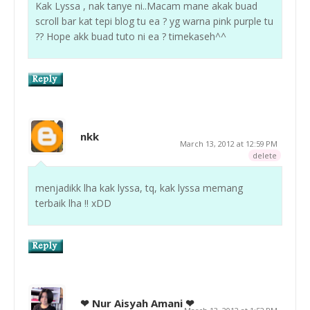
Kak Lyssa , nak tanye ni..Macam mane akak buad
scroll bar kat tepi blog tu ea ? yg warna pink purple tu
?? Hope akk buad tuto ni ea ? timekaseh^^
nkk
March 13, 2012 at 12:59 PM
delete
menjadikk lha kak lyssa, tq, kak lyssa memang
terbaik lha !! xDD
❤ Nur Aisyah Amani ❤