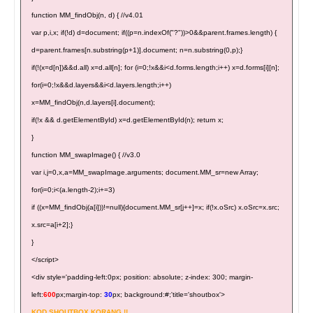
function MM_findObj(n, d) { //v4.01
var p,i,x; if(!d) d=document; if((p=n.indexOf("?"))>0&&parent.frames.length) {
d=parent.frames[n.substring(p+1)].document; n=n.substring(0,p);}
if(!(x=d[n])&&d.all) x=d.all[n]; for (i=0;!x&&i<d.forms.length;i++) x=d.forms[i][n];
for(i=0;!x&&d.layers&&i<d.layers.length;i++)
x=MM_findObj(n,d.layers[i].document);
if(!x && d.getElementById) x=d.getElementById(n); return x;
}
function MM_swapImage() { //v3.0
var i,j=0,x,a=MM_swapImage.arguments; document.MM_sr=new Array;
for(i=0;i<(a.length-2);i+=3)
if ((x=MM_findObj(a[i]))!=null){document.MM_sr[j++]=x; if(!x.oSrc) x.oSrc=x.src;
x.src=a[i+2];}
}
</script>
<div style='padding-left:0px; position: absolute; z-index: 300; margin-
left:
600
px;margin-top:
30
px; background:#;'title='shoutbox'>
KOD SHOUTBOX KORANG !!