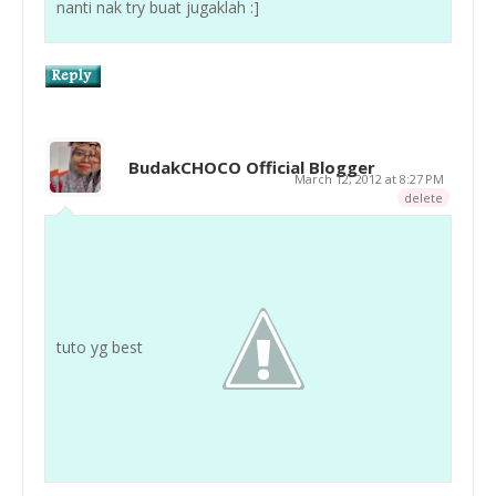
nanti nak try buat jugaklah :]
BudakCHOCO Official Blogger
March 12, 2012 at 8:27 PM
delete
tuto yg best