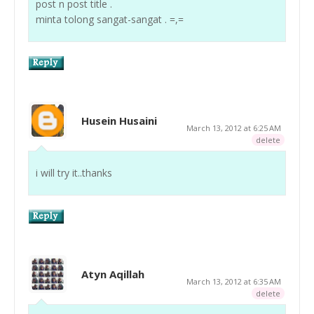
post n post title .
minta tolong sangat-sangat . =,=
Husein Husaini
March 13, 2012 at 6:25 AM
delete
i will try it..thanks
Atyn Aqillah
March 13, 2012 at 6:35 AM
delete