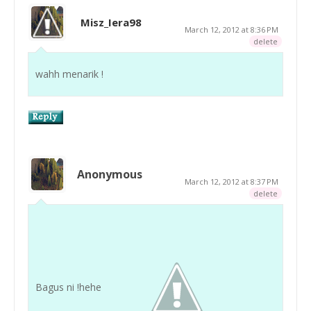
Misz_Iera98
March 12, 2012 at 8:36 PM
delete
wahh menarik !
Anonymous
March 12, 2012 at 8:37 PM
delete
Bagus ni !hehe