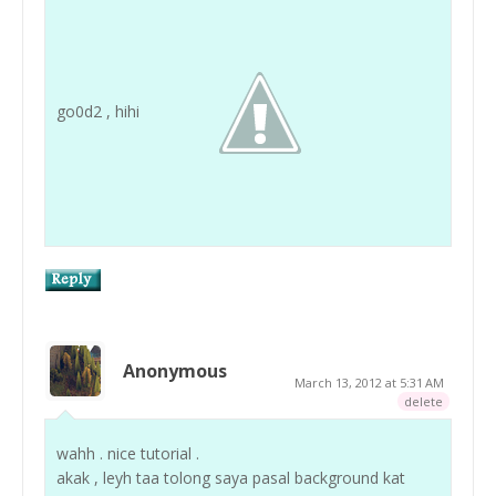
go0d2 , hihi
Anonymous
March 13, 2012 at 5:31 AM
delete
wahh . nice tutorial .
akak , leyh taa tolong saya pasal background kat