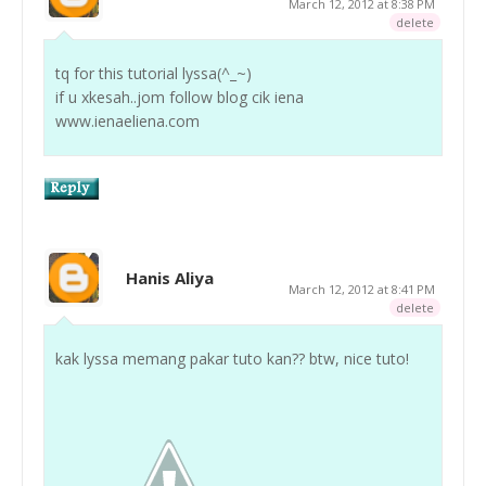
March 12, 2012 at 8:38 PM
delete
tq for this tutorial lyssa(^_~)
if u xkesah..jom follow blog cik iena
www.ienaeliena.com
Hanis Aliya
March 12, 2012 at 8:41 PM
delete
kak lyssa memang pakar tuto kan?? btw, nice tuto!