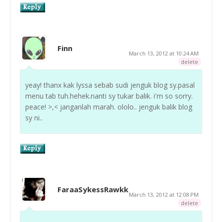
Finn
March 13, 2012 at 10:24 AM
delete
yeay! thanx kak lyssa sebab sudi jenguk blog sy.pasal
menu tab tuh.hehek.nanti sy tukar balik. i'm so sorry.
peace! >,< janganlah marah. ololo.. jenguk balik blog
sy ni..
FaraaSykessRawkk
March 13, 2012 at 12:08 PM
delete