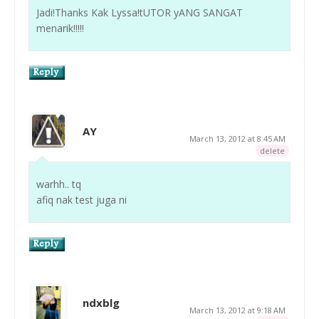
Jadi!Thanks Kak Lyssa!tUTOR yANG SANGAT
menarik!!!!!
AY
March 13, 2012 at 8:45 AM
delete
warhh.. tq
afiq nak test juga ni
ndxblg
March 13, 2012 at 9:18 AM