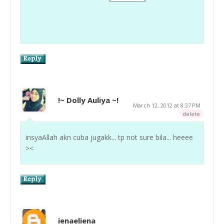
!~ Dolly Auliya ~!
March 12, 2012 at 8:37 PM
delete
insyaAllah akn cuba jugakk... tp not sure bila... heeee
><
ienaeliena