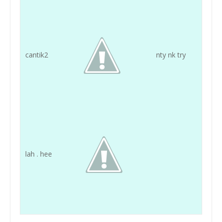
cantik2
nty nk try
lah . hee