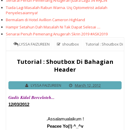
Senarai Penuh Pemenang Anugerah Juara Lagu 34 #AJL34
Tiada Lagi Masalah Rabun Warna. Usj Optometrist adalah
Penyelesaiannya!
Bermalam di Hotel Avillion Cameron Highland
Hampir Setahun Dah Masalah Ni Tak Dapat Selesai ....
Senarai Penuh Pemenang Anugerah Skrin 2019 #ASK2019
LYSSA FAIZUREEN
shoutbox
Tutorial : Shoutbox Di
Bahagian Header
Tutorial : Shoutbox Di Bahagian
Header
LYSSA FAIZUREEN
March 12, 2012
Gadis Kidal Berceloteh...
12/03/2012
.Assalamualaikum !
Peacee Yo(!) ^_^v