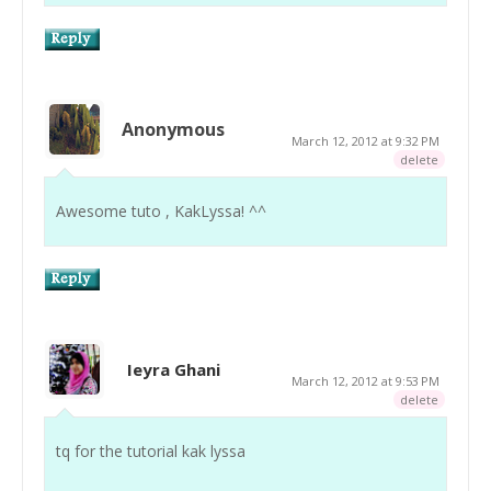
Anonymous
March 12, 2012 at 9:32 PM
delete
Awesome tuto , KakLyssa! ^^
Ieyra Ghani
March 12, 2012 at 9:53 PM
delete
tq for the tutorial kak lyssa