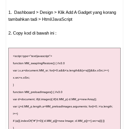
1. Dashboard > Design > Klik Add A Gadget yang korang
tambahkan tadi > Html/JavaScript
2. Copy kod di bawah ini :
<script type="text/javascript">
function MM_swapImgRestore() { //v3.0
var i,x,a=document.MM_sr; for(i=0;a&&i<a.length&&(x=a[i])&&x.oSrc;i++)
x.src=x.oSrc;
}
function MM_preloadImages() { //v3.0
var d=document; if(d.images){ if(!d.MM_p) d.MM_p=new Array();
var i,j=d.MM_p.length,a=MM_preloadImages.arguments; for(i=0; i<a.length;
i++)
if (a[i].indexOf("#")!=0){ d.MM_p[j]=new Image; d.MM_p[j++].src=a[i];}}
}