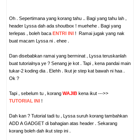
Oh . Sepertimana yang korang tahu .. Bagi yang tahu lah ,
header Lyssa dah ada shoutbox ! muehehe . Bagi yang
terlepas , boleh baca
ENTRI INI
!
Ramai jugak yang nak
buat macam Lyssa ni . ehee .
Dan disebabkan ramai yang berminat , Lyssa teruskanlah
buat tutorialnya ye ? Senang je kot . Tapi , kena pandai main
tukar-2 koding dia . Elehh . Ikut je step kat bawah ni haa .
Ok ?
Tapi , sebelum tu , korang
WAJIB
kena ikut --->>
TUTORIAL INI
!
Dah kan ? Tutorial tadi tu , Lyssa suruh korang tambahkan
ADD A GADGET di bahagian atas header . Sekarang
korang boleh dah ikut step ini .