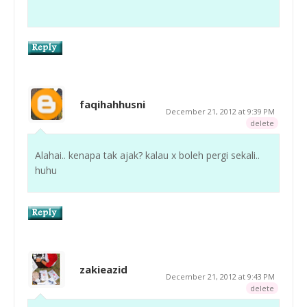
faqihahhusni
December 21, 2012 at 9:39 PM
delete
Alahai.. kenapa tak ajak? kalau x boleh pergi sekali..
huhu
zakieazid
December 21, 2012 at 9:43 PM
delete