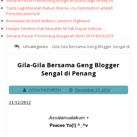
Senarai Penuh Pemenang Anugerah Juara Lagu 34 #AJL34
Tiada Lagi Masalah Rabun Warna. Usj Optometrist adalah
Penyelesaiannya!
Bermalam di Hotel Avillion Cameron Highland
Hampir Setahun Dah Masalah Ni Tak Dapat Selesai ....
Senarai Penuh Pemenang Anugerah Skrin 2019 #ASK2019
Uncategories
Gila-Gila Bersama Geng Blogger Sengal di
Penang
Gila-Gila Bersama Geng Blogger
Sengal di Penang
LYSSA FAIZUREEN
December 21, 2012
21/12/2012
.Assalamualaikum
♥
Peacee Yo(!) ^_^v