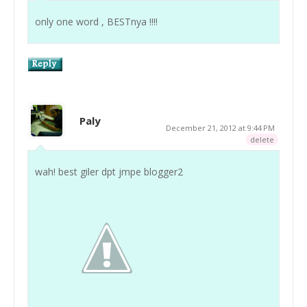
only one word , BESTnya !!!!
Paly
December 21, 2012 at 9:44 PM
delete
wah! best giler dpt jmpe blogger2