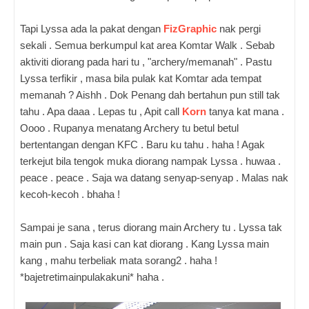
Tapi Lyssa ada la pakat dengan
FizGraphic
nak pergi
sekali . Semua berkumpul kat area Komtar Walk . Sebab
aktiviti diorang pada hari tu , "archery/memanah" . Pastu
Lyssa terfikir , masa bila pulak kat Komtar ada tempat
memanah ? Aishh . Dok Penang dah bertahun pun still tak
tahu . Apa daaa . Lepas tu , Apit call
Korn
tanya kat mana .
Oooo . Rupanya menatang Archery tu betul betul
bertentangan dengan KFC . Baru ku tahu . haha ! Agak
terkejut bila tengok muka diorang nampak Lyssa . huwaa .
peace . peace . Saja wa datang senyap-senyap . Malas nak
kecoh-kecoh . bhaha !
Sampai je sana , terus diorang main Archery tu . Lyssa tak
main pun . Saja kasi can kat diorang . Kang Lyssa main
kang , mahu terbeliak mata sorang2 . haha !
*bajetretimainpulakakuni* haha .