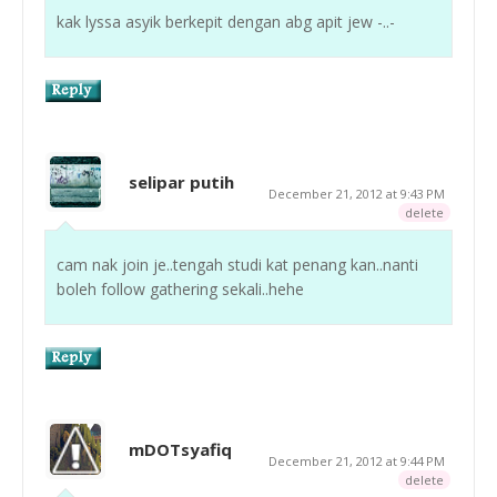
kak lyssa asyik berkepit dengan abg apit jew -..-
selipar putih
December 21, 2012 at 9:43 PM
delete
cam nak join je..tengah studi kat penang kan..nanti
boleh follow gathering sekali..hehe
mDOTsyafiq
December 21, 2012 at 9:44 PM
delete