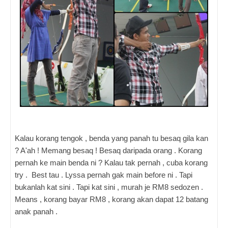
Kalau korang tengok , benda yang panah tu besaq gila kan
? A'ah ! Memang besaq ! Besaq daripada orang . Korang
pernah ke main benda ni ? Kalau tak pernah , cuba korang
try . Best tau . Lyssa pernah gak main before ni . Tapi
bukanlah kat sini . Tapi kat sini , murah je RM8 sedozen .
Means , korang bayar RM8 , korang akan dapat 12 batang
anak panah .