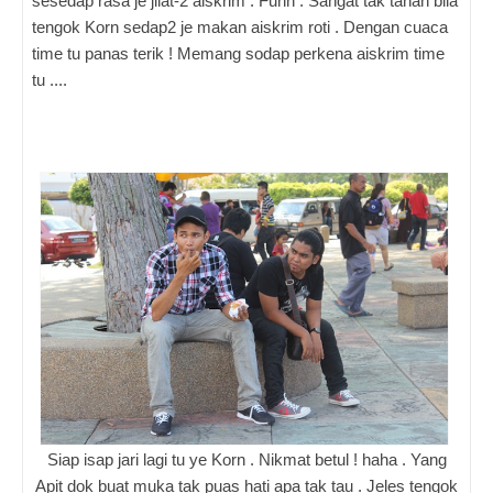
sesedap rasa je jilat-2 aiskrim . Fuhh . Sangat tak tahan bila
tengok Korn sedap2 je makan aiskrim roti . Dengan cuaca
time tu panas terik ! Memang sodap perkena aiskrim time
tu ....
Siap isap jari lagi tu ye Korn . Nikmat betul ! haha . Yang
Apit dok buat muka tak puas hati apa tak tau . Jeles tengok