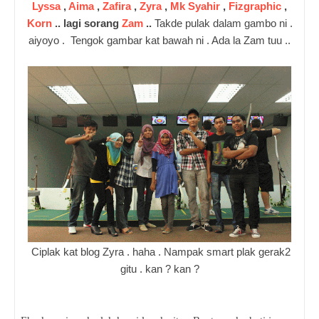
Lyssa
,
Aima
,
Zafira
,
Zyra
,
Mk Syahir
,
Fizgraphic
,
Korn
.. lagi sorang
Zam
..
Takde pulak dalam gambo ni .
aiyoyo . Tengok gambar kat bawah ni . Ada la Zam tuu ..
Ciplak kat blog Zyra . haha . Nampak smart plak gerak2
gitu . kan ? kan ?