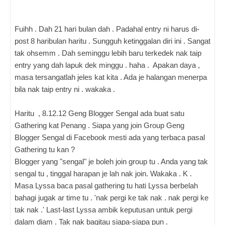
Fuihh . Dah 21 hari bulan dah . Padahal entry ni harus di-
post 8 haribulan haritu . Sungguh ketinggalan diri ini . Sangat
tak ohsemm . Dah seminggu lebih baru terkedek nak taip
entry yang dah lapuk dek minggu . haha . Apakan daya ,
masa tersangatlah jeles kat kita . Ada je halangan menerpa
bila nak taip entry ni . wakaka .
Haritu , 8.12.12 Geng Blogger Sengal ada buat satu
Gathering kat Penang . Siapa yang join Group Geng
Blogger Sengal di Facebook mesti ada yang terbaca pasal
Gathering tu kan ?
Blogger yang "sengal" je boleh join group tu . Anda yang tak
sengal tu , tinggal harapan je lah nak join. Wakaka . K .
Masa Lyssa baca pasal gathering tu hati Lyssa berbelah
bahagi jugak ar time tu . 'nak pergi ke tak nak . nak pergi ke
tak nak .' Last-last Lyssa ambik keputusan untuk pergi
dalam diam . Tak nak bagitau siapa-siapa pun .