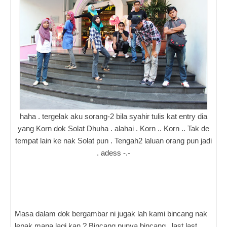
haha . tergelak aku sorang-2 bila syahir tulis kat entry dia
yang Korn dok Solat Dhuha . alahai . Korn .. Korn .. Tak de
tempat lain ke nak Solat pun . Tengah2 laluan orang pun jadi
. adess -.-
Masa dalam dok bergambar ni jugak lah kami bincang nak
lepak mana lagi kan ? Bincang punya bincang , last last