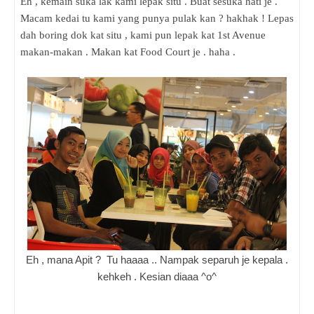
Eh , kemain suka lak kami lepak situ . Buat sesuka hati je .
Macam kedai tu kami yang punya pulak kan ? hakhak ! Lepas
dah boring dok kat situ , kami pun lepak kat 1st Avenue
makan-makan . Makan kat Food Court je . haha .
Eh , mana Apit ? Tu haaaa .. Nampak separuh je kepala .
kehkeh . Kesian diaaa ^o^