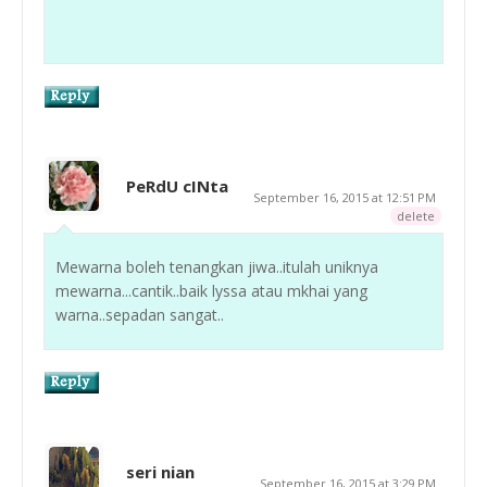
PeRdU cINta
September 16, 2015 at 12:51 PM
delete
Mewarna boleh tenangkan jiwa..itulah uniknya
mewarna...cantik..baik lyssa atau mkhai yang
warna..sepadan sangat..
seri nian
September 16, 2015 at 3:29 PM