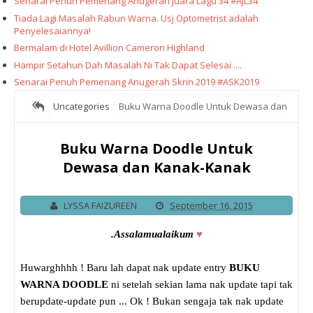
Senarai Penuh Pemenang Anugerah Juara Lagu 34 #AJL34
Tiada Lagi Masalah Rabun Warna. Usj Optometrist adalah
Penyelesaiannya!
Bermalam di Hotel Avillion Cameron Highland
Hampir Setahun Dah Masalah Ni Tak Dapat Selesai ....
Senarai Penuh Pemenang Anugerah Skrin 2019 #ASK2019
Uncategories
Buku Warna Doodle Untuk Dewasa dan
Kanak-Kanak
Buku Warna Doodle Untuk
Dewasa dan Kanak-Kanak
LYSSA FAIZUREEN
September 16, 2015
.Assalamualaikum
♥
Huwarghhhh ! Baru lah dapat nak update entry
BUKU
WARNA DOODLE
ni setelah sekian lama nak update tapi tak
berupdate-update pun ... Ok ! Bukan sengaja tak nak update