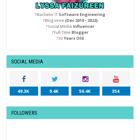
Bachelor IT
Software Engineering
?
Blog since
(Dec 2010 - 2022)
?
Social Media
Influencer
?
Full-Time
Blogger
?
30
Years Old
?
SOCIAL MEDIA
49.3K
9.4K
56.4K
354
FOLLOWERS