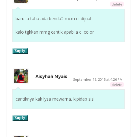
delete
baru la tahu ada benda2 mcm ni dijual
kalo tgkkan mmg cantik apabila di color
Aisyhah Nyais
September 16, 2015 at 4:26 PM
delete
cantiknya kak lysa mewarna, kipidap sis!