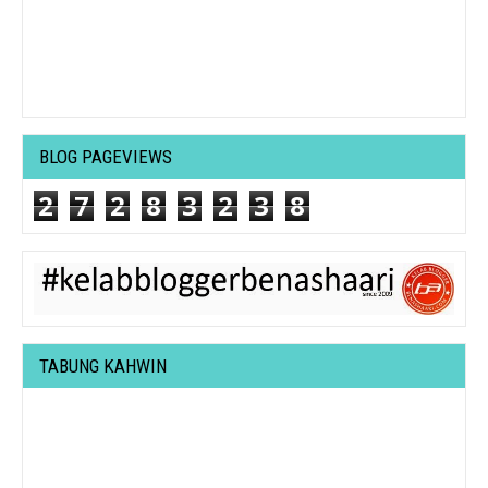
BLOG PAGEVIEWS
2
7
2
8
3
2
3
8
TABUNG KAHWIN