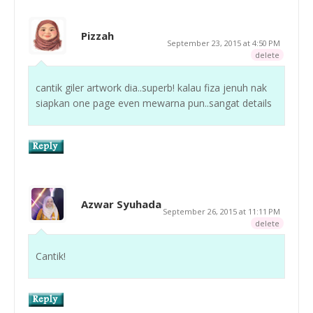
Pizzah
September 23, 2015 at 4:50 PM
delete
cantik giler artwork dia..superb! kalau fiza jenuh nak
siapkan one page even mewarna pun..sangat details
Azwar Syuhada
September 26, 2015 at 11:11 PM
delete
Cantik!