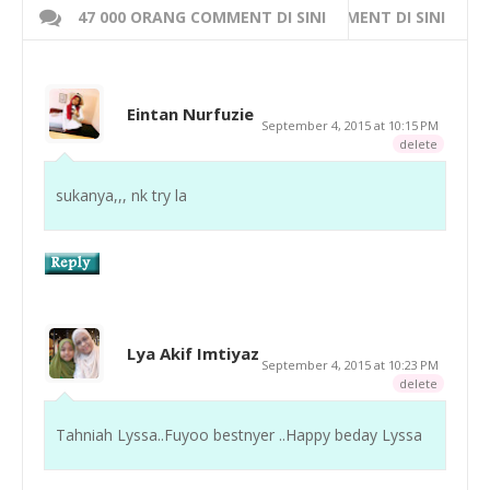
47 000 ORANG COMMENT DI SINI
WRITE 000 ORANG COMMENT DI SINI
Eintan Nurfuzie
September 4, 2015 at 10:15 PM
delete
sukanya,,, nk try la
Lya Akif Imtiyaz
September 4, 2015 at 10:23 PM
delete
Tahniah Lyssa..Fuyoo bestnyer ..Happy beday Lyssa