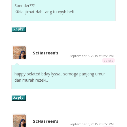
Spender???
Kikiki..jimat dah tang tu xpyh beli
ScHazreen’s
September 5, 2015 at 6:55 PM
delete
happy belated bday lyssa.. semoga panjang umur
dan murah rezeki..
ScHazreen’s
September 5, 2015 at 6:55 PM