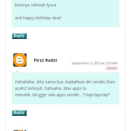
bestnye..tahniah lyssa
and happy birthday dear!
Firzz Radzi
September 5, 2015 at 2:00 AM
delete
Hahahaha ..kita sama lisa...hadiahkan diri sendiri..then
acah2 terkejut...hahaaha...btw..apps tu
menarik...blogger ada apps sendiri... *clapclapclap*