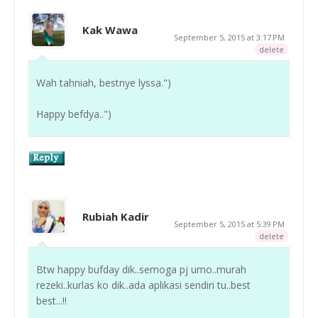
Kak Wawa
September 5, 2015 at 3:17 PM
delete
Wah tahniah, bestnye lyssa.")
Happy befdya..")
Rubiah Kadir
September 5, 2015 at 5:39 PM
delete
Btw happy bufday dik..semoga pj umo..murah
rezeki..kurlas ko dik..ada aplikasi sendiri tu..best
best...!!