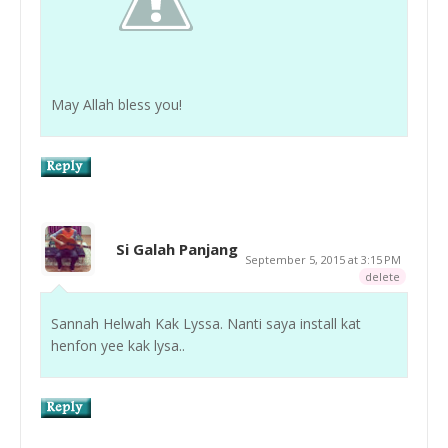
May Allah bless you!
Si Galah Panjang
September 5, 2015 at 3:15 PM
delete
Sannah Helwah Kak Lyssa. Nanti saya install kat
henfon yee kak lysa..