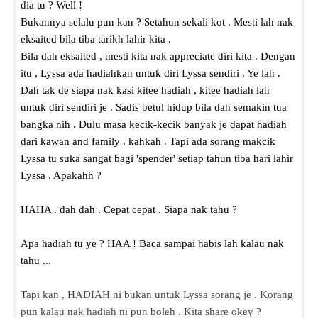
dia tu ? Well !
Bukannya selalu pun kan ? Setahun sekali kot . Mesti lah nak
eksaited bila tiba tarikh lahir kita .
Bila dah eksaited , mesti kita nak appreciate diri kita . Dengan
itu , Lyssa ada hadiahkan untuk diri Lyssa sendiri . Ye lah .
Dah tak de siapa nak kasi kitee hadiah , kitee hadiah lah
untuk diri sendiri je . Sadis betul hidup bila dah semakin tua
bangka nih . Dulu masa kecik-kecik banyak je dapat hadiah
dari kawan and family . kahkah . Tapi ada sorang makcik
Lyssa tu suka sangat bagi 'spender' setiap tahun tiba hari lahir
Lyssa . Apakahh ?
HAHA . dah dah . Cepat cepat . Siapa nak tahu ?
Apa hadiah tu ye ? HAA ! Baca sampai habis lah kalau nak
tahu ...
Tapi kan , HADIAH ni bukan untuk Lyssa sorang je . Korang
pun kalau nak hadiah ni pun boleh . Kita share okey ?