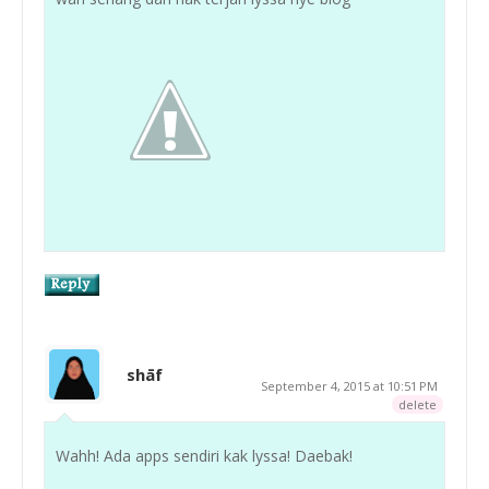
shāf
September 4, 2015 at 10:51 PM
delete
Wahh! Ada apps sendiri kak lyssa! Daebak!