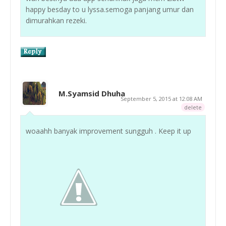
happy besday to u lyssa.semoga panjang umur dan
dimurahkan rezeki.
M.Syamsid Dhuha
September 5, 2015 at 12:08 AM
delete
woaahh banyak improvement sungguh . Keep it up