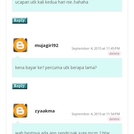
ucapan utk kali kedua hari nie..hahaha
mujagirl92
September 4, 2015 at 11:45 PM
delete
kena bayar ke? percuma utk berapa lama?
zyaakma
September 4, 2015 at 11:54 PM
delete
wah bestnya ada app sendri.nak juga mcm 2.btw