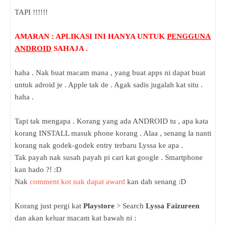
TAPI !!!!!!
AMARAN : APLIKASI INI HANYA UNTUK
PENGGUNA
ANDROID
SAHAJA .
haha . Nak buat macam mana , yang buat apps ni dapat buat
untuk adroid je . Apple tak de . Agak sadis jugalah kat situ .
haha .
Tapi tak mengapa . Korang yang ada ANDROID tu , apa kata
korang INSTALL masuk phone korang . Alaa , senang la nanti
korang nak godek-godek entry terbaru Lyssa ke apa .
Tak payah nak susah payah pi cari kat google . Smartphone
kan hado ?! :D
Nak
comment kot nak dapat award
kan dah senang :D
Korang just pergi kat
Playstore
> Search
Lyssa Faizureen
dan akan keluar macam kat bawah ni :