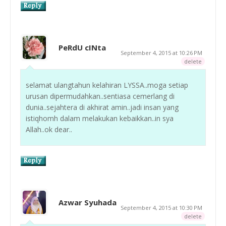
PeRdU cINta
September 4, 2015 at 10:26 PM
delete
selamat ulangtahun kelahiran LYSSA..moga setiap
urusan dipermudahkan..sentiasa cemerlang di
dunia..sejahtera di akhirat amin..jadi insan yang
istiqhomh dalam melakukan kebaikkan..in sya
Allah..ok dear..
Azwar Syuhada
September 4, 2015 at 10:30 PM
delete