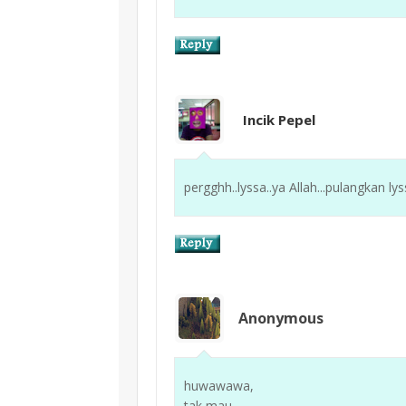
Incik Pepel
pergghh..lyssa..ya Allah...pulangkan lys
Anonymous
huwawawa,
tak mau...