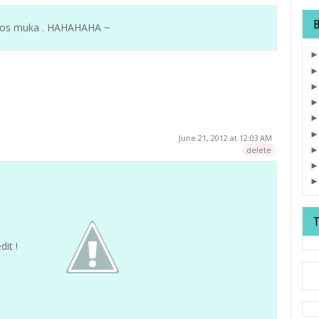
 gilos muka . HAHAHAHA ~
June 21, 2012 at 12:03 AM
delete
it !