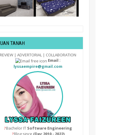
TUAN TANAH
REVIEW | ADVERTORIAL | COLLABORATION
Email :
lyssaempire@gmail.com
Bachelor IT
Software Engineering
?
Blog since
(Dec 2010 - 2022)
?