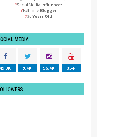
Social Media
Influencer
?
Full-Time
Blogger
?
30
Years Old
?
SOCIAL MEDIA
49.3K
9.4K
56.4K
354
FOLLOWERS