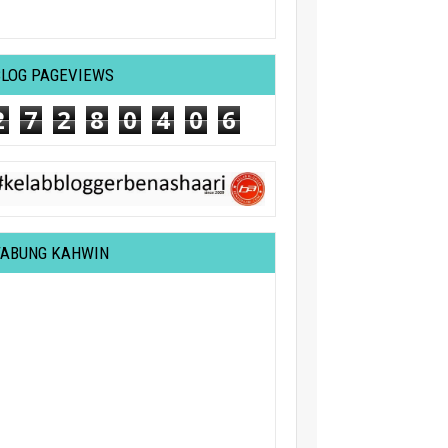
BLOG PAGEVIEWS
2
7
2
8
0
4
0
6
TABUNG KAHWIN