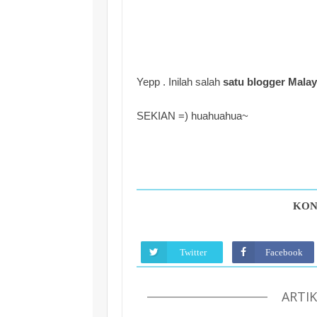
Yepp . Inilah salah
satu blogger Malay
SEKIAN =) huahuahua~
KON
Twitter
Facebook
ARTI