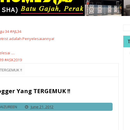
u 34 #AJL34
trist adalah Penyelesaiannya!
sai ....
19 #ASK2019
 TERGEMUK !!
ogger Yang TERGEMUK !!
FAIZUREEN
June 21, 2012