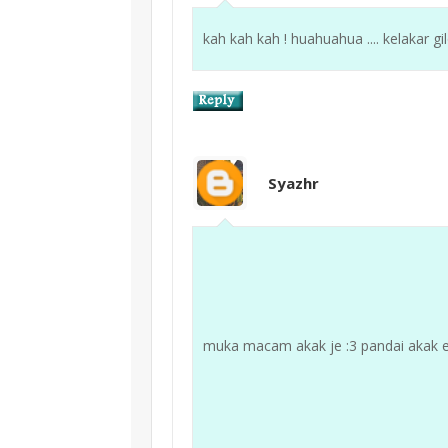
kah kah kah ! huahuahua .... kelakar
Syazhr
muka macam akak je :3 pandai akak ed