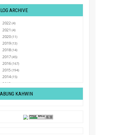
BLOG ARCHIVE
2022
►
(4)
2021
►
(4)
2020
►
(11)
2019
►
(13)
2018
►
(14)
2017
►
(45)
2016
►
(167)
2015
►
(194)
2014
►
(15)
2013
►
(32)
2012
▼
(430)
TABUNG KAHWIN
December
►
(20)
November
►
(20)
October
►
(27)
September
►
(36)
August
►
(19)
July
►
(27)