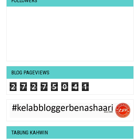
FOLLOWERS
BLOG PAGEVIEWS
2
7
2
7
5
0
4
1
TABUNG KAHWIN