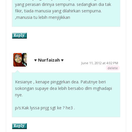
yang perasan dirinya sempurna. sedangkan dia tak
fikir, tiada manusia yang dilahirkan sempurna.
,manusia tu lebih menjijikkan
♥ Nurfaizah ♥
June 11, 2012 at 4:02 PM
delete
Kesianye , kenape pinggirkan dea. Patutnye beri
sokongan supaye dea lebih bersabo dlm mghadapi
nye.
p/s:Kak lyssa pnjg sgt ke ? he3 .