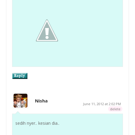
Nisha
June 11, 2012 at 2:02 PM
delete
sedih nyer.. kesian dia..