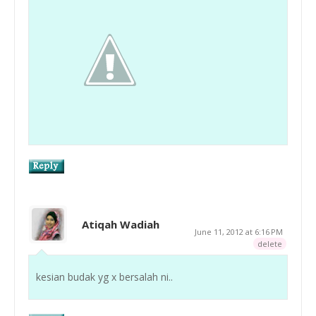
Atiqah Wadiah
June 11, 2012 at 6:16 PM
delete
kesian budak yg x bersalah ni..