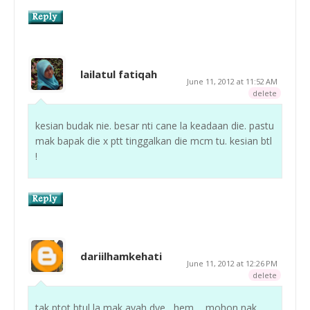
lailatul fatiqah
June 11, 2012 at 11:52 AM
delete
kesian budak nie. besar nti cane la keadaan die. pastu
mak bapak die x ptt tinggalkan die mcm tu. kesian btl
!
dariilhamkehati
June 11, 2012 at 12:26 PM
delete
tak ptot btul la mak ayah dye , hem ... mohon nak