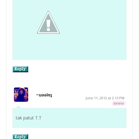
~uǝǝʇɐɟ
June 11, 2012 at 2:13 PM
delete
tak patut T.T