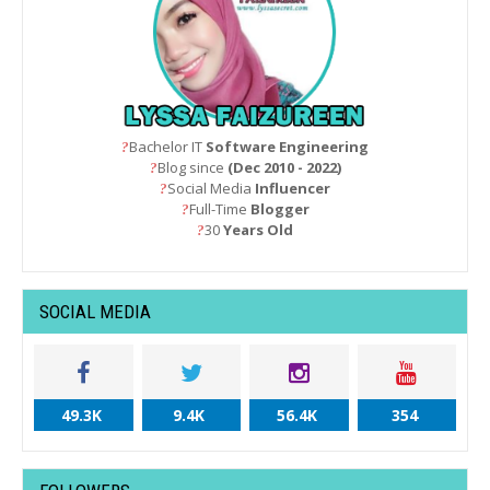
Bachelor IT
Software Engineering
?
Blog since
(Dec 2010 - 2022)
?
Social Media
Influencer
?
Full-Time
Blogger
?
30
Years Old
?
SOCIAL MEDIA
49.3K
9.4K
56.4K
354