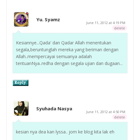
Yu. Syamz
June 11, 2012 at 4:19 PM
delete
Kesiannye...Qada' dan Qadar Allah menentukan
segala,beruntunglah mereka yang beriman dengan
Allah..mempercayai semuanya adalah
tentuanNya..redha dengan segala ujian dan dugaan...
Syuhada Nasya
June 11, 2012 at 4:50 PM
delete
kesian nya dea kan lyssa.. jom ke blog kita lak eh