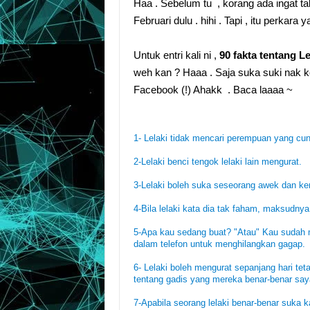
Haa . Sebelum tu , korang ada ingat t
Februari dulu . hihi . Tapi , itu perkara 
Untuk entri kali ni ,
90 fakta tentang 
weh kan ? Haaa . Saja suka suki nak k
Facebook (!) Ahakk . Baca laaaa ~
1- Lelaki tidak mencari perempuan yang cu
2-Lelaki benci tengok lelaki lain mengurat.
3-Lelaki boleh suka seseorang awek dan ke
4-Bila lelaki kata dia tak faham, maksudnya 
5-Apa kau sedang buat? "Atau" Kau sudah m
dalam telefon untuk menghilangkan gagap.
6- Lelaki boleh mengurat sepanjang hari te
tentang gadis yang mereka benar-benar say
7-Apabila seorang lelaki benar-benar suka 