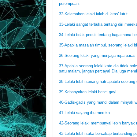
perempuan.
32-Kelemahan lelaki ialah di 'atas' lutut.
33-Lelaki sangat terbuka tentang diri merek
34-Lelaki tidak peduli tentang bagaimana be
35-Apabila masalah timbul, seorang lelaki bi
36-Seorang lelaki yang menjaga rupa paras
37-Apabila seorang lelaki kata dia tidak bo
satu malam, jangan percaya! Dia juga memb
38-Lelaki lebih senang hati apabila seoran
39-Kebanyakan lelaki benci gay!
40-Gadis-gadis yang mandi dalam minyak wa
41-Lelaki sayang ibu mereka.
42-Seorang lelaki mempunyai lebih banyak m
43-Lelaki lebih suka bercakap berbanding 