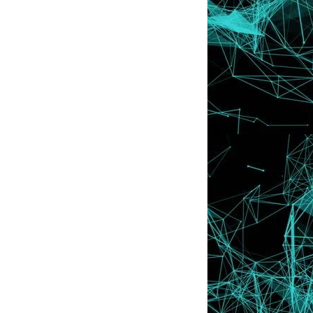
Tutorial : Letak Gambar Semasa Komen
di Wordpress ...
Lyssa dan Sate Kajang
Lyssa Faizureen Di Kampung
Lyssa Perlukan Undian Daripada Anda
Sekarang ! :)
Celcom SOX Voting
♥ BEST CHILDHOOD MEMORY
Agak-agak , Bini Fernando Torres Nak
Tak Bermadu D...
Jom Beli : Al-Quran Wanita ! Memang
berbaloi :)
Go ! Go ! SPAIN ! Kemain Semangat Kau ,
Lyssa !?
Antara Blogger Yang TERGEMUK !!
8 Perkara Mendatangkan Pahala Tanpa
Beribadat ♥
10 000 Subscribers In My Facebook !!
♥ Pesanan Daripada Qhaliff , Anak Ben
Ashaari
Login Says.com Cara Baru !!
Tutorial : Tukar Muka Anonymous