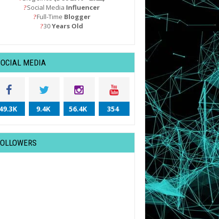
Social Media
Influencer
?
Full-Time
Blogger
?
30
Years Old
?
SOCIAL MEDIA
49.3K
9.4K
56.4K
354
FOLLOWERS