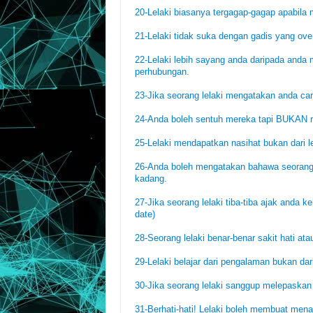
20-Lelaki biasanya tergagap-gagap apabila
21-Lelaki tidak suka dengan gadis yang over
22-Lelaki lebih sayang anda daripada and
perhubungan.
23-Jika seorang lelaki mengatakan anda can
24-Anda boleh sentuh mereka tapi BUKAN 
25-Lelaki mendapatkan nasihat bukan dari le
26-Anda boleh mengatakan bahawa seorang le
kadang.
27-Jika seorang lelaki tiba-tiba ajak anda k
date)
28-Seorang lelaki benar-benar sakit hati at
29-Lelaki belajar dari pengalaman bukan d
30-Jika seorang lelaki sanggup melepaskan a
31-Berhati-hati! Lelaki boleh membuat men