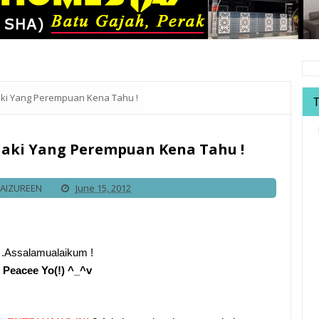
laki Yang Perempuan Kena Tahu !
elaki Yang Perempuan Kena Tahu !
FAIZUREEN
June 15, 2012
.Assalamualaikum !
Peacee Yo(!) ^_^v