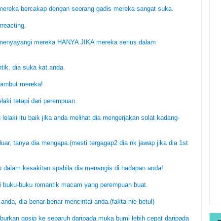
 mereka bercakap dengan seorang gadis mereka sangat suka.
reacting.
a menyayangi mereka HANYA JIKA mereka serius dalam
tik, dia suka kat anda.
rambut mereka!
laki tetapi dari perempuan.
laki itu baik jika anda melihat dia mengerjakan solat kadang-
eluar, tanya dia mengapa.(mesti tergagap2 dia nk jawap jika dia 1st
au dalam kesakitan apabila dia menangis di hadapan anda!
ari buku-buku romantik macam yang perempuan buat.
nda, dia benar-benar mencintai anda.(fakta nie betul)
aburkan gosip ke separuh daripada muka bumi lebih cepat daripada