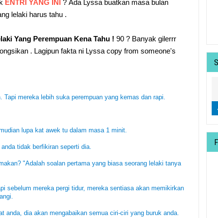
ak
ENTRI YANG INI
?
Ada Lyssa buatkan masa bulan
yang lelaki harus tahu .
Lelaki Yang Perempuan Kena Tahu !
90 ? Banyak gilerrr
ongsikan . Lagipun fakta ni Lyssa copy from someone's
n. Tapi mereka lebih suka perempuan yang kemas dan rapi.
mudian lupa kat awek tu dalam masa 1 minit.
anda tidak berfikiran seperti dia.
akan? "Adalah soalan pertama yang biasa seorang lelaki tanya
tapi sebelum mereka pergi tidur, mereka sentiasa akan memikirkan
angi.
kat anda, dia akan mengabaikan semua ciri-ciri yang buruk anda.