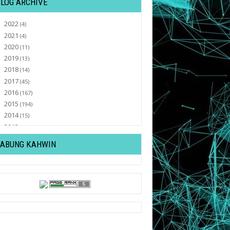
BLOG ARCHIVE
2022
►
(4)
2021
►
(4)
2020
►
(11)
2019
►
(13)
2018
►
(14)
2017
►
(45)
2016
►
(167)
2015
►
(194)
2014
►
(15)
2013
►
(32)
2012
▼
(430)
TABUNG KAHWIN
December
►
(20)
November
►
(20)
October
►
(27)
September
►
(36)
August
►
(19)
July
►
(27)
June
▼
(42)
♥ Preparation For Tomorrow :)