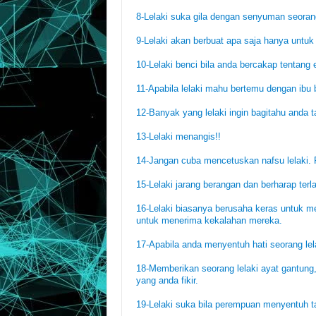
8-Lelaki suka gila dengan senyuman seoran
9-Lelaki akan berbuat apa saja hanya untuk
10-Lelaki benci bila anda bercakap tentang 
11-Apabila lelaki mahu bertemu dengan ibu 
12-Banyak yang lelaki ingin bagitahu anda t
13-Lelaki menangis!!
14-Jangan cuba mencetuskan nafsu lelaki. 
15-Lelaki jarang berangan dan berharap terl
16-Lelaki biasanya berusaha keras untuk m
untuk menerima kekalahan mereka.
17-Apabila anda menyentuh hati seorang lelak
18-Memberikan seorang lelaki ayat gantun
yang anda fikir.
19-Lelaki suka bila perempuan menyentuh 