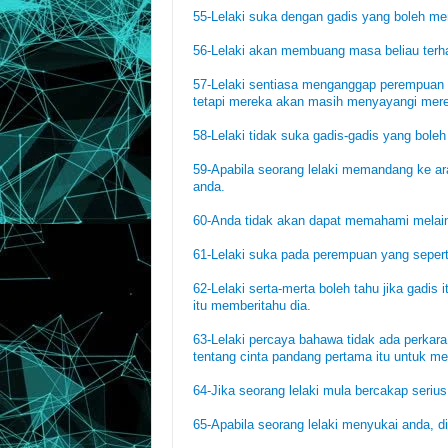
55-Lelaki suka dengan gadis yang boleh m
56-Lelaki akan membuang masa beliau terh
57-Lelaki sentiasa menganggap perempuan 
tetapi mereka akan masih menyayangi mer
58-Lelaki tidak suka gadis-gadis yang bole
59-Apabila seorang lelaki memandang ke ar
anda.
60-Anda tidak akan dapat memahami melaink
61-Lelaki suka pada perempuan yang sepert
62-Lelaki serta-merta boleh tahu jika gadis 
itu memberitahu dia.
63-Lelaki percaya bahawa tidak ada perkara
tentang cinta pandang pertama itu untuk me
64-Jika seorang lelaki mula bercakap serius,
65-Apabila seorang lelaki menyukai anda, d