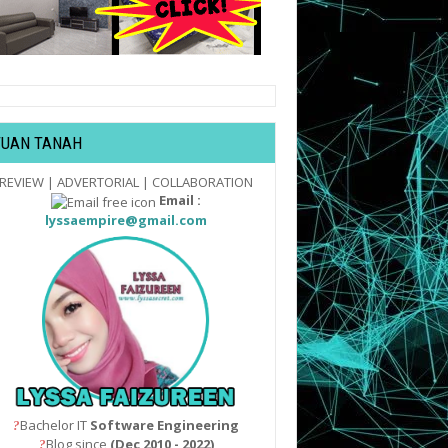
TUAN TANAH
REVIEW | ADVERTORIAL | COLLABORATION
Email :
lyssaempire@gmail.com
Bachelor IT
Software Engineering
?
Blog since
(Dec 2010 - 2022)
?