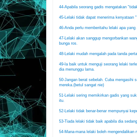
44-Apabila seorang gadis mengatakan "tidak
45-Lelaki tidak dapat menerima kenyataan "
46-Anda perlu memberitahu lelaki apa yang 
47-Lelaki akan sanggup mengorbankan wan
bunga ros.
48-Lelaki mudah mengalah pada tanda perta
49-Ia baik untuk menguji seorang lelaki te
dia menunggu lama.
50-Jangan berat sebelah. Cuba mengasihi se
mereka.(betul sangat nie)
51-Lelaki sering memikirkan gadis yang suka
itu.
52-Lelaki tidak benar-benar mempunyai ke
53-Tiada lelaki tidak baik apabila dia sedan
54-Mana-mana lelaki boleh mengendalikan m