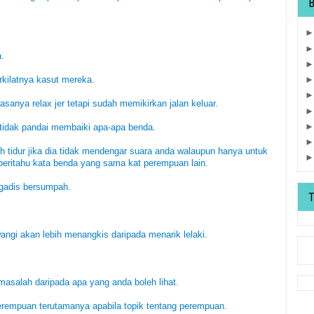
a.
rkilatnya kasut mereka.
asanya relax jer tetapi sudah memikirkan jalan keluar.
 tidak pandai membaiki apa-apa benda.
leh tidur jika dia tidak mendengar suara anda walaupun hanya untuk
eritahu kata benda yang sama kat perempuan lain.
g gadis bersumpah.
ngi akan lebih menangkis daripada menarik lelaki.
asalah daripada apa yang anda boleh lihat.
perempuan terutamanya apabila topik tentang perempuan.