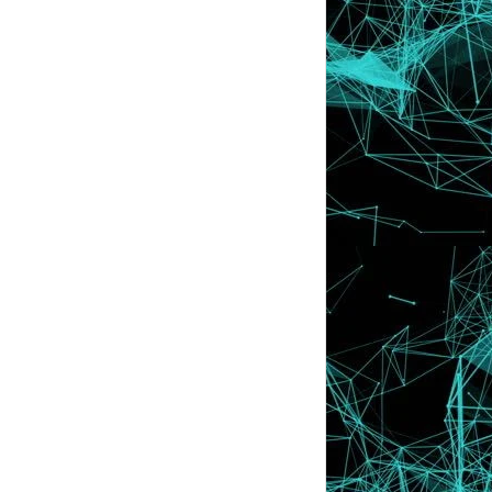
Kepada Avatar Di C...
♥ Jom Terjah : MURAHSAJE COLLECTIONS
!!
Glamour Sangat ke , Nama Lyssa
Faizureen Tu ?
Tak Bangun , Mak Simbah Air Panas !!
Jom Beli : Beautiful Holy Al-Quran ♥
♥ 10 Golongan Yang Menzalimi Diri
Sendiri
♥ Bila Kata-Kata " I LOVE YOU " Sesuai
Diluahkan ??
90 fakta tentang Lelaki Yang Perempuan
Kena Tahu !
Siapa yang bakal memenangi RM20,000
???
Sindrom Sleeping Beauty | Pernah Tidur
Selama 20 J...
DIGI Promotion : Sosial Dari RM 1 / Hari
Ada Empat Sifat Kita , Siapa Anda ?
Tips : Cara Mengatasi Pasangan Yang
Sedang Marah
Obses Dengan Nama Sendiri Ke Apa ??