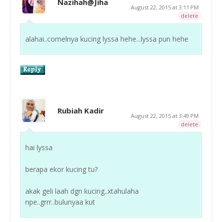
Nazihah@Jiha
August 22, 2015 at 3:11 PM
delete
alahai..comelnya kucing lyssa hehe...lyssa pun hehe
Rubiah Kadir
August 22, 2015 at 3:49 PM
delete
hai lyssa
berapa ekor kucing tu?
akak geli laah dgn kucing..xtahulaha
npe..grrr..bulunyaa kut