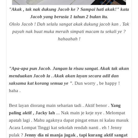
"Akak , tak nak dukung Jacob ke ? Sampai hati akak!" kata
Jacob yang berusia 1 tahun 2 bulan itu.
Ololo Jacob ! Dah selalu sangat akak dukung jacob kan . Tak
payah nak buat muka meraih simpati macam tu sekali ye ?
hahaahah !
"Apa-apa pun Jacob. Jangan la risau sangat. Akak tak akan
menduakan Jacob la . Akak akan layan secara adil dan
saksama kat korang semua ye "
. Dun worry , be happy !
haha .
Best layan diorang main seharian tadi . Aktif benor .
Yang
paling aktif , Jacky lah
... Nak main je keje nye . Melompat
apatah lagi . Mahu agaknya dapat pingat emas ni kalau masuk
Acara Lompat Tinggi kat sekolah rendah nanti . eh ! Jenny
pulak ?
Jenny dia ni manja jugak , tapi kurang aktif sangat