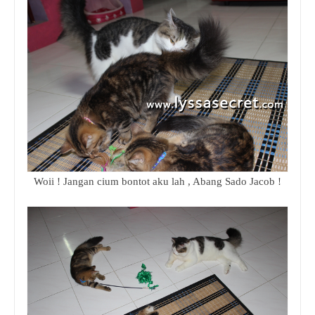
Woii ! Jangan cium bontot aku lah , Abang Sado Jacob !