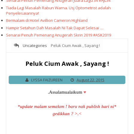
Senarai Penuh Pemenang Anugerah Juara Lagu 34 #AJL34
Tiada Lagi Masalah Rabun Warna. Usj Optometrist adalah
Penyelesaiannya!
Bermalam di Hotel Avillion Cameron Highland
Hampir Setahun Dah Masalah Ni Tak Dapat Selesai ....
Senarai Penuh Pemenang Anugerah Skrin 2019 #ASK2019
Uncategories
Peluk Cium Awak , Sayang !
Peluk Cium Awak , Sayang !
LYSSA FAIZUREEN
August 22, 2015
.Assalamualaikum
♥
*update malam semalam ! baru nak publish hari ni*
gedikkan ? >.<