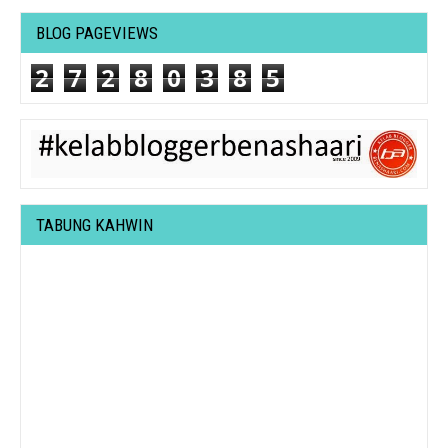
BLOG PAGEVIEWS
2
7
2
8
0
3
8
5
TABUNG KAHWIN