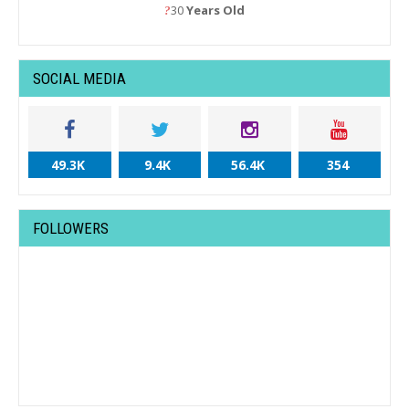
30
Years Old
?
SOCIAL MEDIA
49.3K
9.4K
56.4K
354
FOLLOWERS