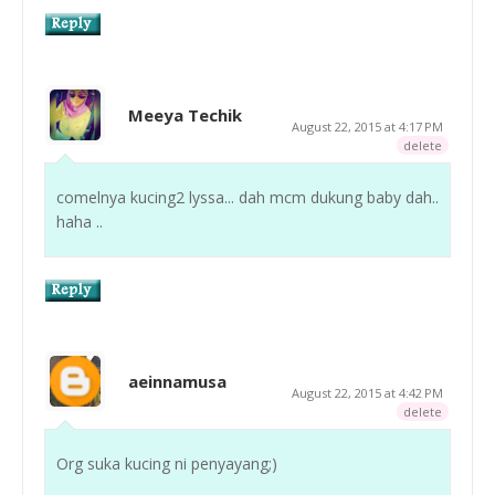
Meeya Techik
August 22, 2015 at 4:17 PM
delete
comelnya kucing2 lyssa... dah mcm dukung baby dah..
haha ..
aeinnamusa
August 22, 2015 at 4:42 PM
delete
Org suka kucing ni penyayang;)