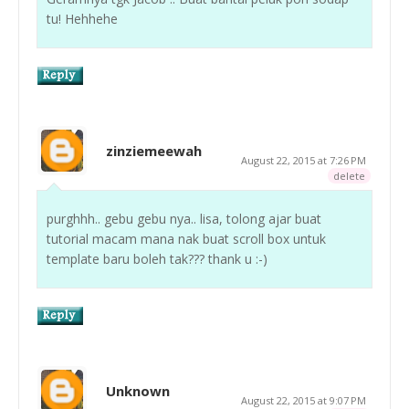
tu! Hehhehe
zinziemeewah
August 22, 2015 at 7:26 PM
delete
purghhh.. gebu gebu nya.. lisa, tolong ajar buat
tutorial macam mana nak buat scroll box untuk
template baru boleh tak??? thank u :-)
Unknown
August 22, 2015 at 9:07 PM