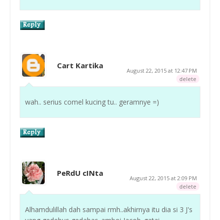
Cart Kartika
August 22, 2015 at 12:47 PM
delete
wah.. serius comel kucing tu.. geramnye =)
PeRdU cINta
August 22, 2015 at 2:09 PM
delete
Alhamdulillah dah sampai rmh..akhirnya itu dia si 3 J's