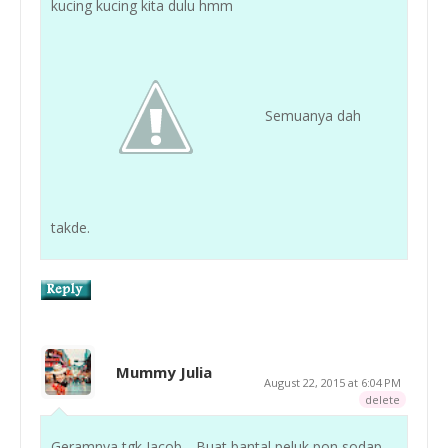
kucing kucing kita dulu hmm
Semuanya dah
takde.
Mummy Julia
August 22, 2015 at 6:04 PM
delete
Geramnya tgk Jacob .. Buat bantal peluk pon sodap