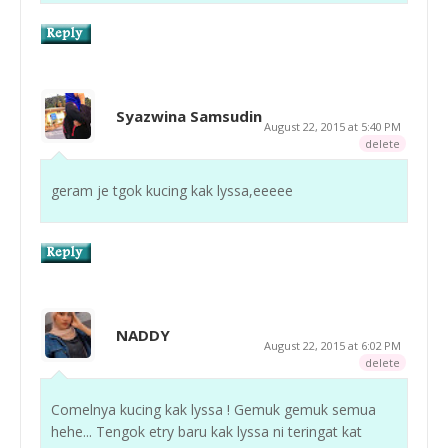
Syazwina Samsudin
August 22, 2015 at 5:40 PM
delete
geram je tgok kucing kak lyssa,eeeee
NADDY
August 22, 2015 at 6:02 PM
delete
Comelnya kucing kak lyssa ! Gemuk gemuk semua
hehe... Tengok etry baru kak lyssa ni teringat kat