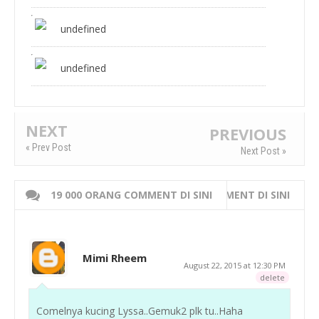
undefined
undefined
NEXT
PREVIOUS
« Prev Post
Next Post »
19 000 ORANG COMMENT DI SINI
WRITE 000 ORANG COMMENT DI SINI
Mimi Rheem
August 22, 2015 at 12:30 PM
delete
Comelnya kucing Lyssa..Gemuk2 plk tu..Haha