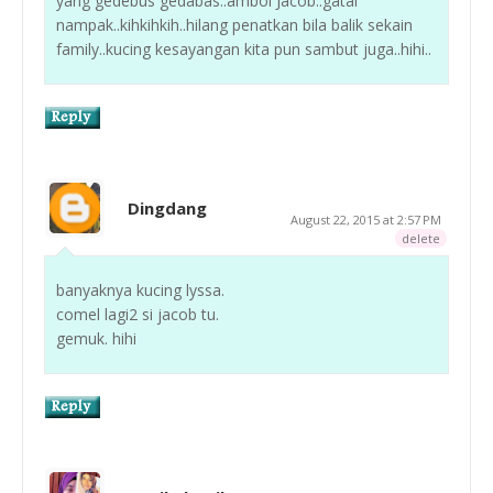
yang gedebus gedabas..amboi Jacob..gatai
nampak..kihkihkih..hilang penatkan bila balik sekain
family..kucing kesayangan kita pun sambut juga..hihi..
Dingdang
August 22, 2015 at 2:57 PM
delete
banyaknya kucing lyssa.
comel lagi2 si jacob tu.
gemuk. hihi