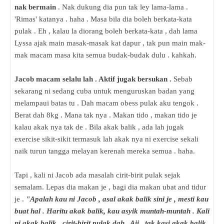
nak bermain
. Nak dukung dia pun tak ley lama-lama .
'Rimas' katanya . haha . Masa bila dia boleh berkata-kata
pulak . Eh , kalau la diorang boleh berkata-kata , dah lama
Lyssa ajak main masak-masak kat dapur , tak pun main mak-
mak macam masa kita semua budak-budak dulu . kahkah.
Jacob macam selalu lah . Aktif jugak bersukan .
Sebab
sekarang ni sedang cuba untuk menguruskan badan yang
melampaui batas tu . Dah macam obess pulak aku tengok .
Berat dah 8kg . Mana tak nya . Makan tido , makan tido je
kalau akak nya tak de . Bila akak balik , ada lah jugak
exercise sikit-sikit termasuk lah akak nya ni exercise sekali
naik turun tangga melayan kerenah mereka semua . haha.
Tapi , kali ni Jacob ada masalah cirit-birit pulak sejak
semalam. Lepas dia makan je , bagi dia makan ubat and tidur
je .
"Apalah kau ni Jacob , asal akak balik sini je , mesti kau
buat hal . Haritu akak balik, kau asyik muntah-muntah . Kali
ni akak balik , cirit-birit pulak dah . Aii , tak kasi akak balik