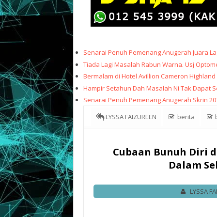
Senarai Penuh Pemenang Anugerah Juara Lag
Tiada Lagi Masalah Rabun Warna. Usj Optome
Bermalam di Hotel Avillion Cameron Highland
Hampir Setahun Dah Masalah Ni Tak Dapat Sele
Senarai Penuh Pemenang Anugerah Skrin 20
LYSSA FAIZUREEN
berita
b
Jambatan Pulau Pinang Seorang Dalam Sebu
Cubaan Bunuh Diri d
Dalam Se
LYSSA FA