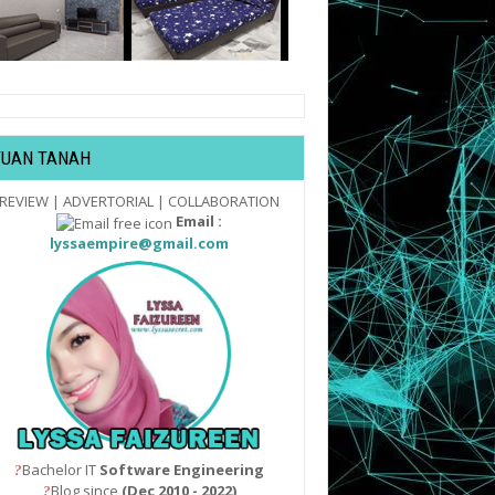
TUAN TANAH
REVIEW | ADVERTORIAL | COLLABORATION
Email :
lyssaempire@gmail.com
Bachelor IT
Software Engineering
?
Blog since
(Dec 2010 - 2022)
?