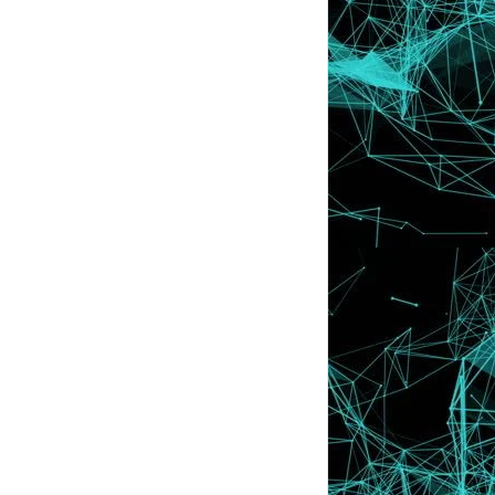
dengan Pasukan S...
Tertarik Dengan Pakaian dan Tudung di
QurratulAin ...
'NAK SPONSOR, SPONSOR SAJALAH'
Sijil Cuti Sakit Palsu !
Lamborghini Terbabas, Wanita dan
Majikan Cedera !
Gambar Jin Jantan Kacak ?
5 Bahaya Keringkan Pakaian Di Dalam
Rumah
22 ALASAN BERCERAI YANG PALING
MEREPEK DI SELANGOR
Majlis Perkahwinan RM25 Juta Shaheizy
Sam dan Syat...
INFO | 6 Kesan dan Akibat Kafein
Kepada Tubuh
Ini Sememangnya 'Rare' !!
INFO | Punca Dan Cara Menghilangkan
Sakit Kepala
Luah Kata Lucah Atas Surat Saman
Pelakon Cilik , Mia Sara Kini Tampil
Dengan Berhijab