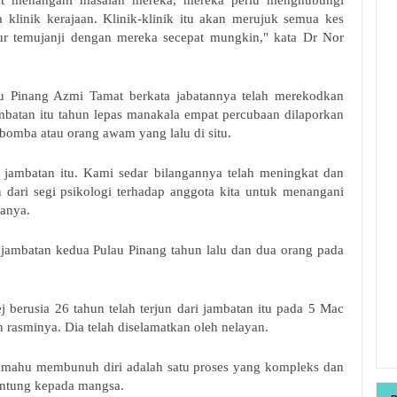
pat menangani masalah mereka, mereka perlu menghubungi
 klinik kerajaan. Klinik-klinik itu akan merujuk semua kes
ur temujanji dengan mereka secepat mungkin," kata Dr Nor
 Pinang Azmi Tamat berkata jabatannya telah merekodkan
jambatan itu tahun lepas manakala empat percubaan dilaporkan
bomba atau orang awam yang lalu di situ.
i jambatan itu. Kami sedar bilangannya telah meningkat dan
 dari segi psikologi terhadap anggota kita untuk menangani
anya.
i jambatan kedua Pulau Pinang tahun lalu dan dua orang pada
j berusia 26 tahun telah terjun dari jambatan itu pada 5 Mac
 rasminya. Dia telah diselamatkan oleh nelayan.
mahu membunuh diri adalah satu proses yang kompleks dan
ntung kepada mangsa.