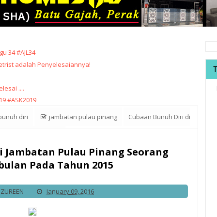
u 34 #AJL34
trist adalah Penyelesaiannya!
sai ....
19 #ASK2019
unuh diri
jambatan pulau pinang
Cubaan Bunuh Diri di
lan Pada Tahun 2015
i Jambatan Pulau Pinang Seorang
bulan Pada Tahun 2015
IZUREEN
January 09, 2016