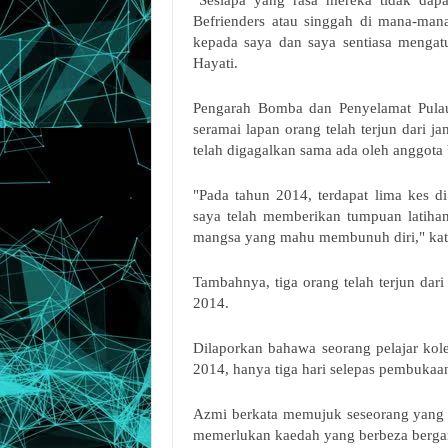
"Sesiapa yang rasa mereka tidak da
Befrienders atau singgah di mana-mana
kepada saya dan saya sentiasa mengat
Hayati.
Pengarah Bomba dan Penyelamat Pulau
seramai lapan orang telah terjun dari 
telah digagalkan sama ada oleh anggota 
"Pada tahun 2014, terdapat lima kes d
saya telah memberikan tumpuan latihan
mangsa yang mahu membunuh diri," kat
Tambahnya, tiga orang telah terjun dar
2014.
Dilaporkan bahawa seorang pelajar kole
2014, hanya tiga hari selepas pembukaan
Azmi berkata memujuk seseorang yang 
memerlukan kaedah yang berbeza berga