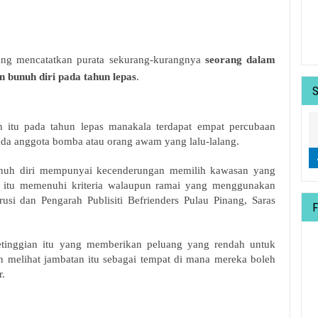
g mencatatkan purata sekurang-kurangnya
seorang dalam
 bunuh diri pada tahun lepas
.
an itu pada tahun lepas manakala terdapat empat percubaan
 ada anggota bomba atau orang awam yang lalu-lalang.
uh diri mempunyai kecenderungan memilih kawasan yang
n itu memenuhi kriteria walaupun ramai yang menggunakan
erusi dan Pengarah Publisiti Befrienders Pulau Pinang, Saras
etinggian itu yang memberikan peluang yang rendah untuk
 melihat jambatan itu sebagai tempat di mana mereka boleh
r.