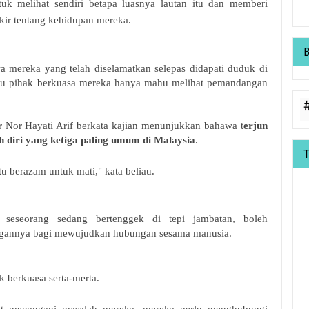
k melihat sendiri betapa luasnya lautan itu dan memberi
ikir tentang kehidupan mereka.
 mereka yang telah diselamatkan selepas didapati duduk di
ahu pihak berkuasa mereka hanya mahu melihat pemandangan
Dr Nor Hayati Arif berkata kajian menunjukkan bahawa t
erjun
h diri yang ketiga paling umum di Malaysia
.
u berazam untuk mati," kata beliau.
 seseorang sedang bertenggek di tepi jambatan, boleh
gannya bagi mewujudkan hubungan sesama manusia.
ak berkuasa serta-merta.