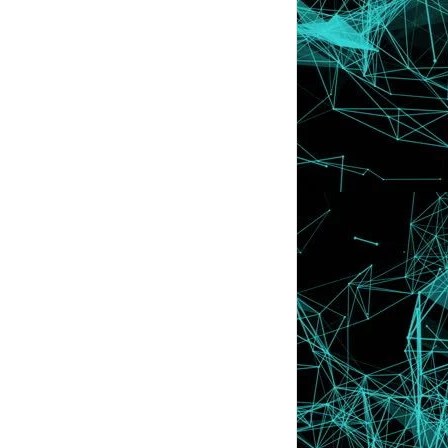
DENGGI : JUS BETIK, SUP KETAM &
MINUMAN ISOTONIK H...
Susulan Kes Pemandu Bas Pukul
Penumpang Tidur [VIRAL]
Video : Rakaman Pemandu Bas Pukul
Penumpang Tidur ...
Followers Blog Berkurang Lagi ???
INFO | Kenali Najis Bayi Anda
'KAMI BIMBANG WUJUD ELEMEN SABOTAJ
KERANA ADA YANG...
Atasi Masalah Jerawat Dengan Refinity
Acne Hydrogel !
Handphone Dicuri, Video Berseluar
Dalam Tersebar [...
Senarai ''Password" Popular Yang
Sering Digunakan ...
Asam Garam Usia 20-an !
Senarai Penuh Maharaja Lawak Mega
2016 | MLM 2016
INFO | 8 Tips Mencari Kerja Dengan
Mudah Bagi Tahu...
'Saya Dah Merajuk, Dah tawar Hati