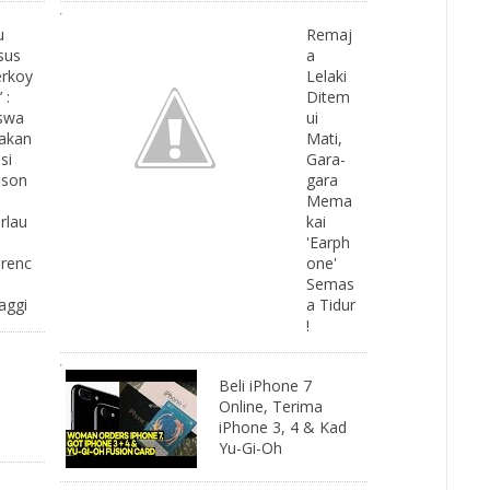
u
Remaj
sus
a
rkoy
Lelaki
 :
Ditem
swa
ui
akan
Mati,
si
Gara-
oson
gara
Mema
rlau
kai
'Earph
renc
one'
h
Semas
aggi
a Tidur
!
Beli iPhone 7
Online, Terima
iPhone 3, 4 & Kad
Yu-Gi-Oh