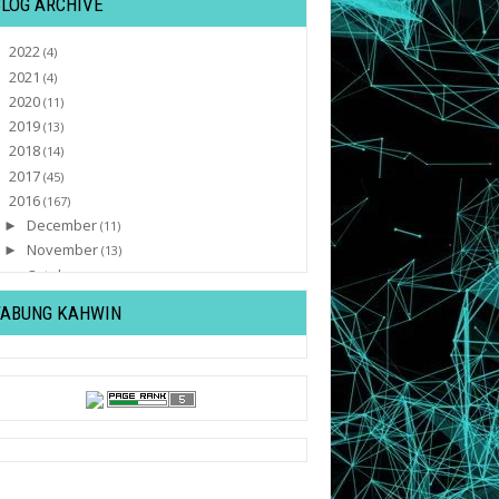
BLOG ARCHIVE
2022
►
(4)
2021
►
(4)
2020
►
(11)
2019
►
(13)
2018
►
(14)
2017
►
(45)
2016
▼
(167)
December
►
(11)
November
►
(13)
October
►
(8)
September
►
(9)
TABUNG KAHWIN
August
►
(2)
July
►
(4)
June
►
(28)
May
►
(15)
April
►
(12)
March
►
(12)
February
►
(10)
January
▼
(43)