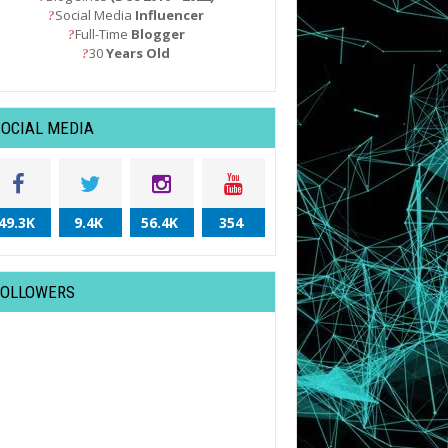
Social Media
Influencer
?
Full-Time
Blogger
?
30
Years Old
?
SOCIAL MEDIA
49.3K
9.4K
56.4K
354
FOLLOWERS