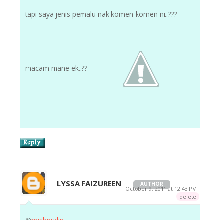
tapi saya jenis pemalu nak komen-komen ni..???
macam mane ek..??
LYSSA FAIZUREEN
AUTHOR
October 9, 2011 at 12:43 PM
delete
@
mishnurlin