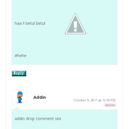
haa !! betul betul
#hehe
Addin
October 9, 2011 at 12:30 PM
delete
addin drop comment sini