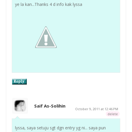
ye la kan...Thanks 4 d info kak lyssa
Saif As-Solihin
October 9, 2011 at 12:46 PM
delete
lyssa, saya setuju sgt dgn entry yg ni... saya pun