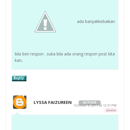
ada banyakkebaikan
bila beri respon . suka bila ada orang respon post kita
kan..
LYSSA FAIZUREEN
AUTHOR
October 9, 2011 at 12:31 PM
delete