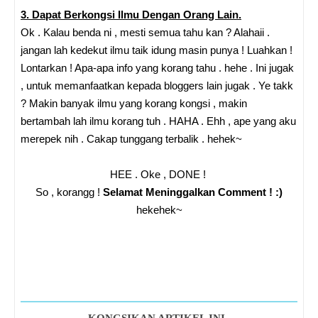
3. Dapat Berkongsi Ilmu Dengan Orang Lain.
Ok . Kalau benda ni , mesti semua tahu kan ? Alahaii .
jangan lah kedekut ilmu taik idung masin punya ! Luahkan !
Lontarkan ! Apa-apa info yang korang tahu . hehe . Ini jugak
, untuk memanfaatkan kepada bloggers lain jugak . Ye takk
? Makin banyak ilmu yang korang kongsi , makin
bertambah lah ilmu korang tuh . HAHA . Ehh , ape yang aku
merepek nih . Cakap tunggang terbalik . hehek~
HEE . Oke , DONE !
So , korangg !
Selamat Meninggalkan Comment ! :)
hekehek~
KONGSIKAN ARTIKEL INI..