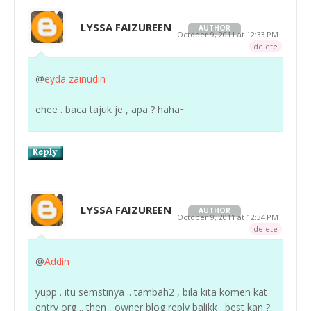
LYSSA FAIZUREEN
AUTHOR
October 9, 2011 at 12:33 PM
delete
@
eyda zainudin
ehee . baca tajuk je , apa ? haha~
LYSSA FAIZUREEN
AUTHOR
October 9, 2011 at 12:34 PM
delete
@
Addin
yupp . itu semstinya .. tambah2 , bila kita komen kat
entry org .. then , owner blog reply balikk . best kan ?