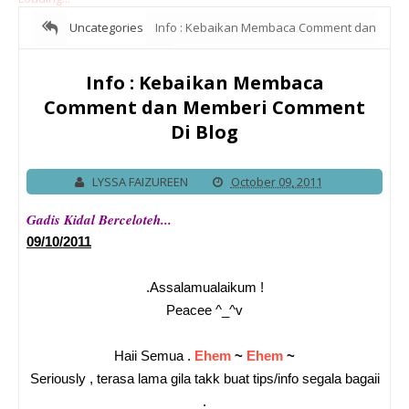
Uncategories
Info : Kebaikan Membaca Comment dan
Memberi Comment Di Blog
Info : Kebaikan Membaca
Comment dan Memberi Comment
Di Blog
LYSSA FAIZUREEN
October 09, 2011
Gadis Kidal Berceloteh...
09/10/2011
.Assalamualaikum !
Peacee ^_^v
Haii Semua .
Ehem
~
Ehem
~
Seriously , terasa lama gila takk buat tips/info segala bagaii
.