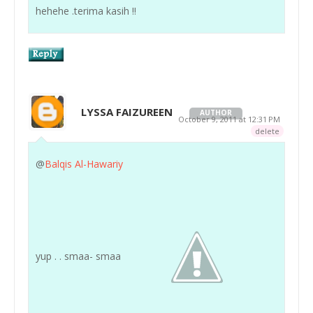
hehehe .terima kasih !!
LYSSA FAIZUREEN
AUTHOR
October 9, 2011 at 12:31 PM
delete
@
Balqis Al-Hawariy
yup . . smaa- smaa