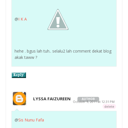
@
I K A
hehe . bgus lah tuh.. selalu2 lah comment dekat blog
akak taww ?
LYSSA FAIZUREEN
AUTHOR
October 9, 2011 at 12:31 PM
delete
@
Sis Nunu Fafa