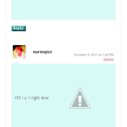
nurinqist
October 9, 2011 at 1:00 PM
delete
YES ! u `r right dear