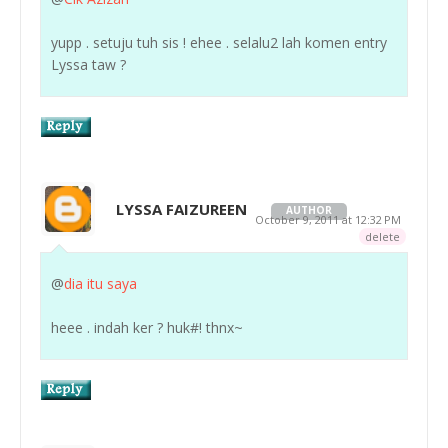
yupp . setuju tuh sis ! ehee . selalu2 lah komen entry
Lyssa taw ?
LYSSA FAIZUREEN
AUTHOR
October 9, 2011 at 12:32 PM
delete
@
dia itu saya
heee . indah ker ? huk#! thnx~