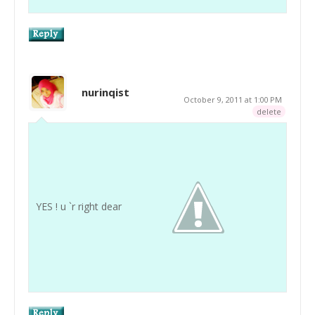
nurinqist
October 9, 2011 at 1:00 PM
delete
YES ! u `r right dear