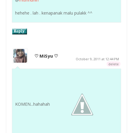
hehehe . lah . kenapanak malu pulakk ^^
♡ MiSyu ♡
October 9, 2011 at 12:44 PM
delete
KOMEN...hahahah