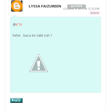
LYSSA FAIZUREEN
AUTHOR
October 9, 2011 at 12:32 PM
delete
@
k''N
hehe . baca ke takk tuh ?